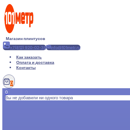
Перейти
к
содержимому
Магазин плинтусов
+7(812) 920-02-38
info@101metr.ru
Как заказать
Оплата и доставка
Контакты
0
0
Вы не добавили ни одного товара