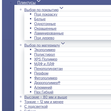
Плинтусы
Выбор по покрытию
Под покраску
Белые
Однотонные
Окрашенные
Ламинированные
Под дерево
Выбор по материалу
Экополимер
Полистирол
XPS Полимер
МДФ и ЛДФ
Пенополиуретан
Перфом
Фитополимер
Дюрополимер®
Алюминий
Flex Гибкий
Высокие – 80 мм и выше
Тонкие – 12 мм и менее
С подсветкой
Гибкие