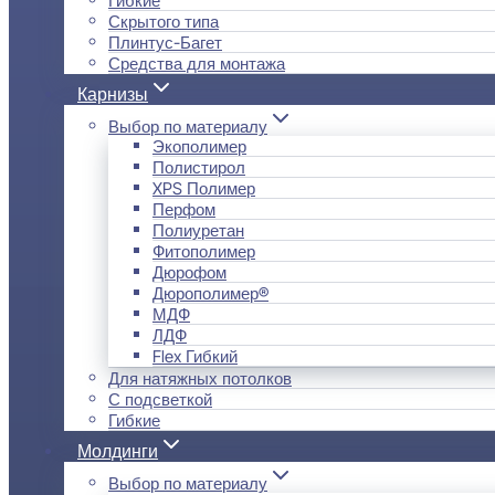
Скрытого типа
Плинтус-Багет
Средства для монтажа
Карнизы
Выбор по материалу
Экополимер
Полистирол
XPS Полимер
Перфом
Полиуретан
Фитополимер
Дюрофом
Дюрополимер®
МДФ
ЛДФ
Flex Гибкий
Для натяжных потолков
С подсветкой
Гибкие
Молдинги
Выбор по материалу