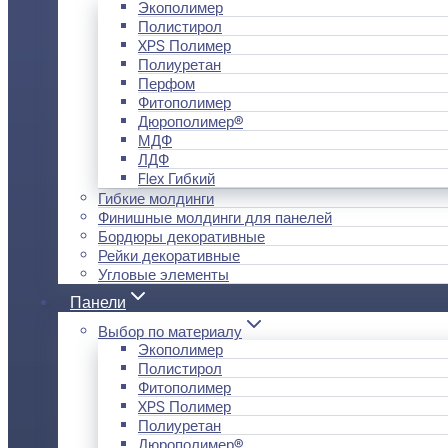
Экополимер
Полистирол
XPS Полимер
Полиуретан
Перфом
Фитополимер
Дюрополимер®
МДФ
ЛДФ
Flex Гибкий
Гибкие молдинги
Финишные молдинги для панелей
Бордюры декоративные
Рейки декоративные
Угловые элементы
Панели
Выбор по материалу
Экополимер
Полистирол
Фитополимер
XPS Полимер
Полиуретан
Дюрополимер®