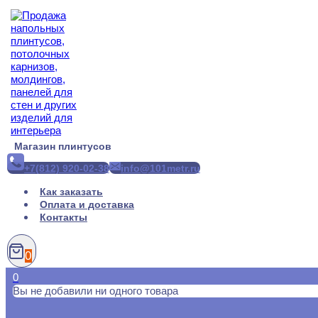
Перейти
к
содержимому
Магазин плинтусов
+7(812) 920-02-38
info@101metr.ru
Как заказать
Оплата и доставка
Контакты
0
0
Вы не добавили ни одного товара