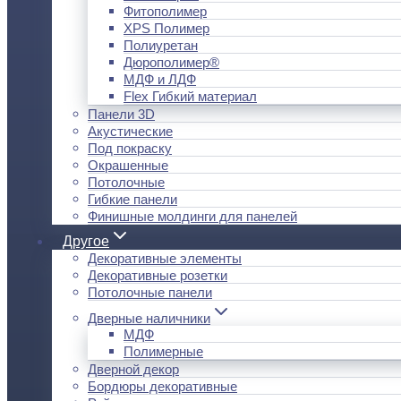
Фитополимер
XPS Полимер
Полиуретан
Дюрополимер®
МДФ и ЛДФ
Flex Гибкий материал
Панели 3D
Акустические
Под покраску
Окрашенные
Потолочные
Гибкие панели
Финишные молдинги для панелей
Другое
Декоративные элементы
Декоративные розетки
Потолочные панели
Дверные наличники
МДФ
Полимерные
Дверной декор
Бордюры декоративные