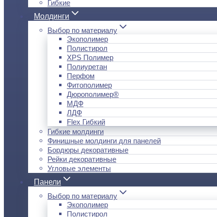
Гибкие
Молдинги
Выбор по материалу
Экополимер
Полистирол
XPS Полимер
Полиуретан
Перфом
Фитополимер
Дюрополимер®
МДФ
ЛДФ
Flex Гибкий
Гибкие молдинги
Финишные молдинги для панелей
Бордюры декоративные
Рейки декоративные
Угловые элементы
Панели
Выбор по материалу
Экополимер
Полистирол