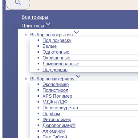
Все товары
Плинтусы
Выбор по покрытию
Под покраску
Белые
Однотонные
Окрашенные
Ламинированные
Под дерево
Выбор по материалу
Экополимер
Полистирол
XPS Полимер
МДФ и ЛДФ
Пенополиуретан
Перфом
Фитополимер
Дюрополимер®
Алюминий
Flex Гибкий