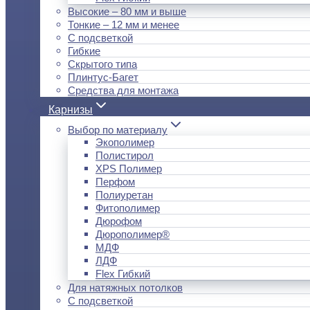
Высокие – 80 мм и выше
Тонкие – 12 мм и менее
С подсветкой
Гибкие
Скрытого типа
Плинтус-Багет
Средства для монтажа
Карнизы
Выбор по материалу
Экополимер
Полистирол
XPS Полимер
Перфом
Полиуретан
Фитополимер
Дюрофом
Дюрополимер®
МДФ
ЛДФ
Flex Гибкий
Для натяжных потолков
С подсветкой