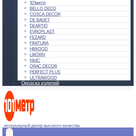
101метр
BELLO DECO
COSCA DECOR
DE BAGET
DEARTIO
EVROPLAST
FEZARD
FINITURA
HIWOOD
LIKORN
NMC
ORAC DECOR
PERFECT PLUS
ULTRAWOOD
Окраска изделий
интерьерный декор высокого качества