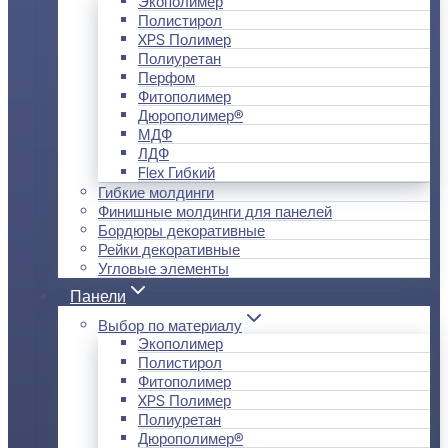
Экополимер
Полистирол
XPS Полимер
Полиуретан
Перфом
Фитополимер
Дюрополимер®
МДФ
ЛДФ
Flex Гибкий
Гибкие молдинги
Финишные молдинги для панелей
Бордюры декоративные
Рейки декоративные
Угловые элементы
Панели
Выбор по материалу
Экополимер
Полистирол
Фитополимер
XPS Полимер
Полиуретан
Дюрополимер®