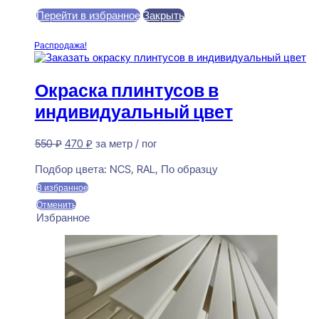
Перейти в избранное
Закрыть
В корзину
Распродажа!
Окраска плинтусов в
индивидуальный цвет
Первоначальная
Текущая
550
₽
470
₽
за метр / пог
цена
цена:
Предзаказ
составляла
470 ₽.
Подбор цвета:
NCS, RAL, По образцу
550 ₽.
В избранное
Отменить
Избранное