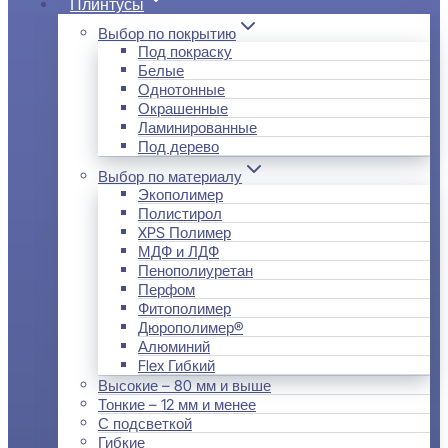
Плинтусы
Выбор по покрытию
Под покраску
Белые
Однотонные
Окрашенные
Ламинированные
Под дерево
Выбор по материалу
Экополимер
Полистирол
XPS Полимер
МДФ и ЛДФ
Пенополиуретан
Перфом
Фитополимер
Дюрополимер®
Алюминий
Flex Гибкий
Высокие – 80 мм и выше
Тонкие – 12 мм и менее
С подсветкой
Гибкие