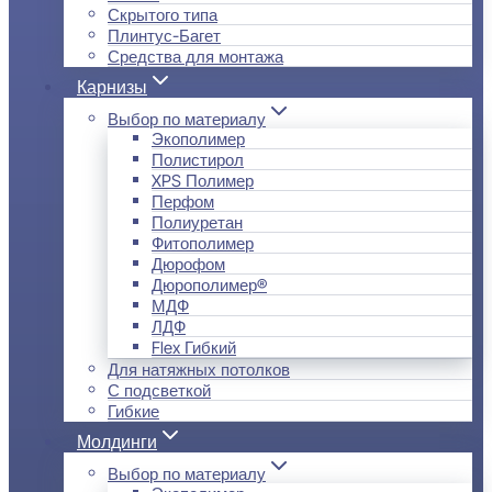
Скрытого типа
Плинтус-Багет
Средства для монтажа
Карнизы
Выбор по материалу
Экополимер
Полистирол
XPS Полимер
Перфом
Полиуретан
Фитополимер
Дюрофом
Дюрополимер®
МДФ
ЛДФ
Flex Гибкий
Для натяжных потолков
С подсветкой
Гибкие
Молдинги
Выбор по материалу