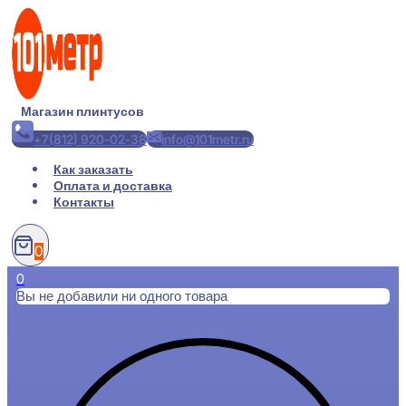
Перейти
к
содержимому
Магазин плинтусов
+7(812) 920-02-38
info@101metr.ru
Как заказать
Оплата и доставка
Контакты
0
0
Вы не добавили ни одного товара