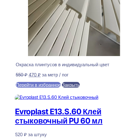
Окраска плинтусов в индивидуальный цвет
Первоначальная
Текущая
550
₽
470
₽
за метр / пог
цена
цена:
Перейти в избранное
Закрыть
составляла
470 ₽.
550 ₽.
В корзину
Evroplast E13.S.60 Клей
стыковочный PU 60 мл
520
₽
за штуку