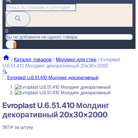
Поиск
товаров
0
Вы не добавили ни одного товара
0
/
Каталог товаров
/
Молдинг для стен
/
Evroplast
U.6.51.410 Молдинг декоративный 20x30x2000
🔍
Evroplast U.6.51.410 Молдинг декоративный 20x30x2000
Evroplast U.6.51.410 Молдинг
561
₽
за штуку
декоративный 20x30x2000
Перейти в избранное
Закрыть
561
₽
за штуку
В наличии