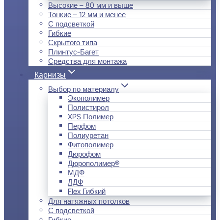
Высокие – 80 мм и выше
Тонкие – 12 мм и менее
С подсветкой
Гибкие
Скрытого типа
Плинтус-Багет
Средства для монтажа
Карнизы
Выбор по материалу
Экополимер
Полистирол
XPS Полимер
Перфом
Полиуретан
Фитополимер
Дюрофом
Дюрополимер®
МДФ
ЛДФ
Flex Гибкий
Для натяжных потолков
С подсветкой
Гибкие