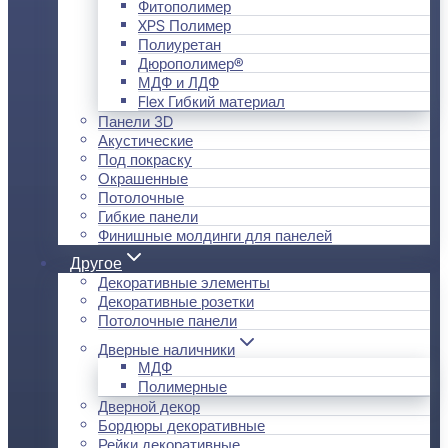
Фитополимер
XPS Полимер
Полиуретан
Дюрополимер®
МДФ и ЛДФ
Flex Гибкий материал
Панели 3D
Акустические
Под покраску
Окрашенные
Потолочные
Гибкие панели
Финишные молдинги для панелей
Другое
Декоративные элементы
Декоративные розетки
Потолочные панели
Дверные наличники
МДФ
Полимерные
Дверной декор
Бордюры декоративные
Рейки декоративные