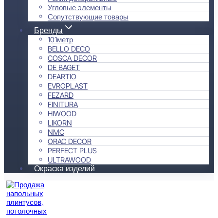
Угловые элементы
Сопутствующие товары
Бренды
101метр
BELLO DECO
COSCA DECOR
DE BAGET
DEARTIO
EVROPLAST
FEZARD
FINITURA
HIWOOD
LIKORN
NMC
ORAC DECOR
PERFECT PLUS
ULTRAWOOD
Окраска изделий