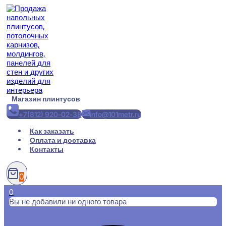
Перейти
к
содержимому
Магазин плинтусов
+7(812) 920-02-38
info@101metr.ru
Как заказать
Оплата и доставка
Контакты
0
0
Вы не добавили ни одного товара