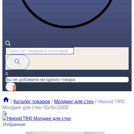
Поиск
товаров
0
Вы не добавили ни одного товара
0
/
Каталог товаров
/
Молдинг для стен
/
Hiwood TR10
Молдинг для стен 10x10x2000
🔍
Избранное