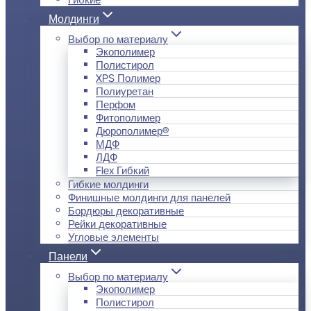
Молдинги
Выбор по материалу
Экополимер
Полистирол
XPS Полимер
Полиуретан
Перфом
Фитополимер
Дюрополимер®
МДФ
ЛДФ
Flex Гибкий
Гибкие молдинги
Финишные молдинги для панелей
Бордюры декоративные
Рейки декоративные
Угловые элементы
Панели
Выбор по материалу
Экополимер
Полистирол