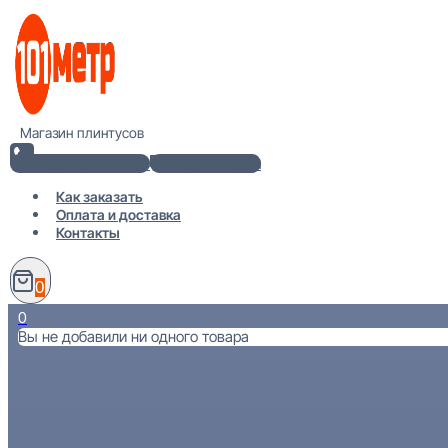
Перейти
к
содержимому
Магазин плинтусов
+7(812) 920-02-38
info@101metr.ru
Как заказать
Оплата и доставка
Контакты
0
0
Вы не добавили ни одного товара