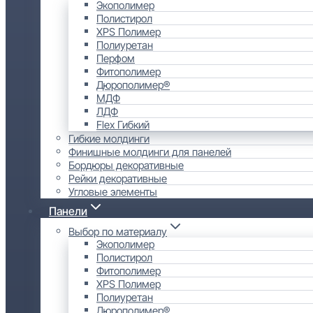
Экополимер
Полистирол
XPS Полимер
Полиуретан
Перфом
Фитополимер
Дюрополимер®
МДФ
ЛДФ
Flex Гибкий
Гибкие молдинги
Финишные молдинги для панелей
Бордюры декоративные
Рейки декоративные
Угловые элементы
Панели
Выбор по материалу
Экополимер
Полистирол
Фитополимер
XPS Полимер
Полиуретан
Дюрополимер®