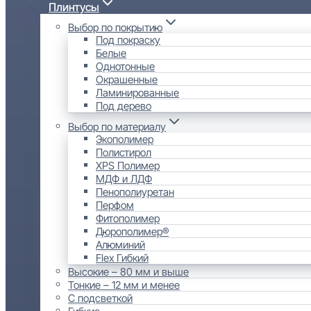
Плинтусы
Выбор по покрытию
Под покраску
Белые
Однотонные
Окрашенные
Ламинированные
Под дерево
Выбор по материалу
Экополимер
Полистирол
XPS Полимер
МДФ и ЛДФ
Пенополиуретан
Перфом
Фитополимер
Дюрополимер®
Алюминий
Flex Гибкий
Высокие – 80 мм и выше
Тонкие – 12 мм и менее
С подсветкой
Гибкие