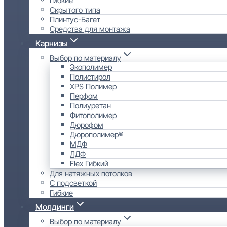
Скрытого типа
Плинтус-Багет
Средства для монтажа
Карнизы
Выбор по материалу
Экополимер
Полистирол
XPS Полимер
Перфом
Полиуретан
Фитополимер
Дюрофом
Дюрополимер®
МДФ
ЛДФ
Flex Гибкий
Для натяжных потолков
С подсветкой
Гибкие
Молдинги
Выбор по материалу