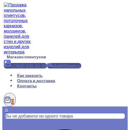
Перейти
к
содержимому
Магазин плинтусов
+7(812) 920-02-38
info@101metr.ru
Как заказать
Оплата и доставка
Контакты
0
0
Вы не добавили ни одного товара