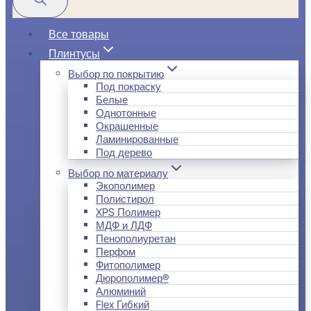
Все товары
Плинтусы
Выбор по покрытию
Под покраску
Белые
Однотонные
Окрашенные
Ламинированные
Под дерево
Выбор по материалу
Экополимер
Полистирол
XPS Полимер
МДФ и ЛДФ
Пенополиуретан
Перфом
Фитополимер
Дюрополимер®
Алюминий
Flex Гибкий