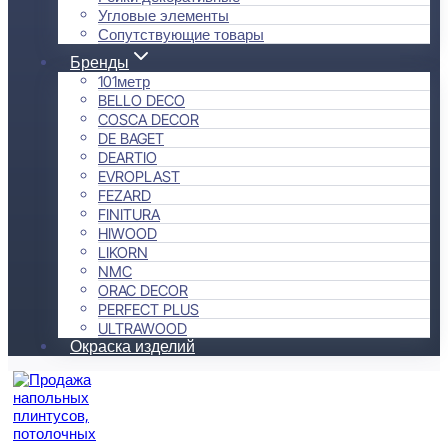
Угловые элементы
Сопутствующие товары
Бренды
101метр
BELLO DECO
COSCA DECOR
DE BAGET
DEARTIO
EVROPLAST
FEZARD
FINITURA
HIWOOD
LIKORN
NMC
ORAC DECOR
PERFECT PLUS
ULTRAWOOD
Окраска изделий