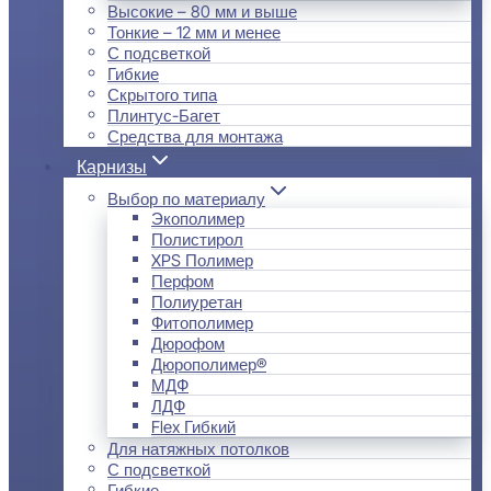
Высокие – 80 мм и выше
Тонкие – 12 мм и менее
С подсветкой
Гибкие
Скрытого типа
Плинтус-Багет
Средства для монтажа
Карнизы
Выбор по материалу
Экополимер
Полистирол
XPS Полимер
Перфом
Полиуретан
Фитополимер
Дюрофом
Дюрополимер®
МДФ
ЛДФ
Flex Гибкий
Для натяжных потолков
С подсветкой
Гибкие