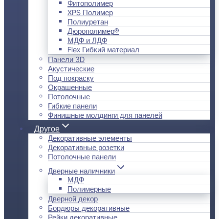
Фитополимер
XPS Полимер
Полиуретан
Дюрополимер®
МДФ и ЛДФ
Flex Гибкий материал
Панели 3D
Акустические
Под покраску
Окрашенные
Потолочные
Гибкие панели
Финишные молдинги для панелей
Другое
Декоративные элементы
Декоративные розетки
Потолочные панели
Дверные наличники
МДФ
Полимерные
Дверной декор
Бордюры декоративные
Рейки декоративные