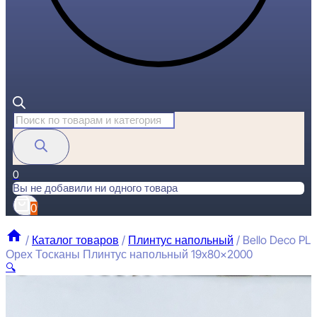
Поиск
товаров
0
Вы не добавили ни одного товара
0
/
Каталог товаров
/
Плинтус напольный
/
Bello Deco PL
Орех Тосканы Плинтус напольный 19x80x2000
🔍