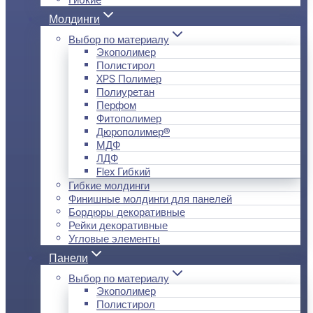
Молдинги
Выбор по материалу
Экополимер
Полистирол
XPS Полимер
Полиуретан
Перфом
Фитополимер
Дюрополимер®
МДФ
ЛДФ
Flex Гибкий
Гибкие молдинги
Финишные молдинги для панелей
Бордюры декоративные
Рейки декоративные
Угловые элементы
Панели
Выбор по материалу
Экополимер
Полистирол