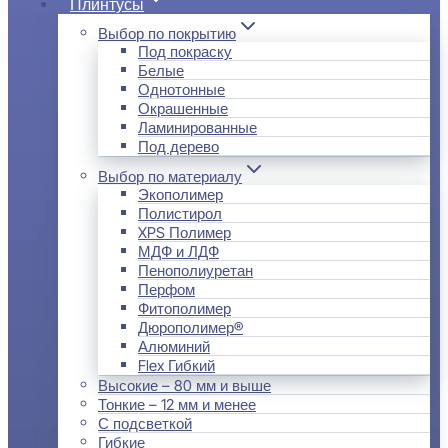
Плинтусы
Выбор по покрытию
Под покраску
Белые
Однотонные
Окрашенные
Ламинированные
Под дерево
Выбор по материалу
Экополимер
Полистирол
XPS Полимер
МДФ и ЛДФ
Пенополиуретан
Перфом
Фитополимер
Дюрополимер®
Алюминий
Flex Гибкий
Высокие – 80 мм и выше
Тонкие – 12 мм и менее
С подсветкой
Гибкие