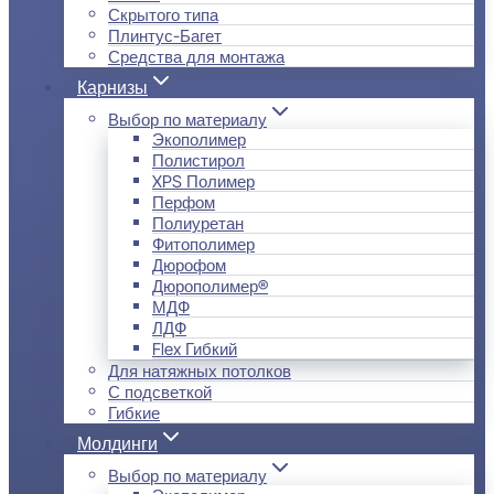
Скрытого типа
Плинтус-Багет
Средства для монтажа
Карнизы
Выбор по материалу
Экополимер
Полистирол
XPS Полимер
Перфом
Полиуретан
Фитополимер
Дюрофом
Дюрополимер®
МДФ
ЛДФ
Flex Гибкий
Для натяжных потолков
С подсветкой
Гибкие
Молдинги
Выбор по материалу