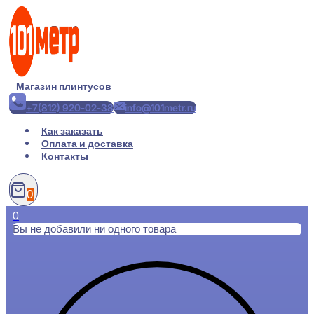
Перейти
к
содержимому
Магазин плинтусов
+7(812) 920-02-38
info@101metr.ru
Как заказать
Оплата и доставка
Контакты
0
0
Вы не добавили ни одного товара