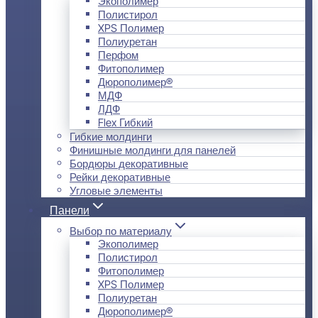
Экополимер
Полистирол
XPS Полимер
Полиуретан
Перфом
Фитополимер
Дюрополимер®
МДФ
ЛДФ
Flex Гибкий
Гибкие молдинги
Финишные молдинги для панелей
Бордюры декоративные
Рейки декоративные
Угловые элементы
Панели
Выбор по материалу
Экополимер
Полистирол
Фитополимер
XPS Полимер
Полиуретан
Дюрополимер®