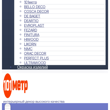
101метр
BELLO DECO
COSCA DECOR
DE BAGET
DEARTIO
EVROPLAST
FEZARD
FINITURA
HIWOOD
LIKORN
NMC
ORAC DECOR
PERFECT PLUS
ULTRAWOOD
Окраска изделий
интерьерный декор высокого качества