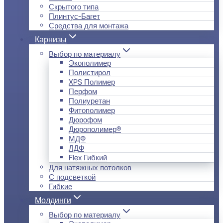
Скрытого типа
Плинтус-Багет
Средства для монтажа
Карнизы
Выбор по материалу
Экополимер
Полистирол
XPS Полимер
Перфом
Полиуретан
Фитополимер
Дюрофом
Дюрополимер®
МДФ
ЛДФ
Flex Гибкий
Для натяжных потолков
С подсветкой
Гибкие
Молдинги
Выбор по материалу