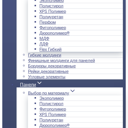
Экополимер
Полистирол
XPS Полимер
Полиуретан
Перфом
Фитополимер
Дюрополимер®
МДФ
ЛДФ
Flex Гибкий
Гибкие молдинги
Финишные молдинги для панелей
Бордюры декоративные
Рейки декоративные
Угловые элементы
Панели
Выбор по материалу
Экополимер
Полистирол
Фитополимер
XPS Полимер
Полиуретан
Дюрополимер®