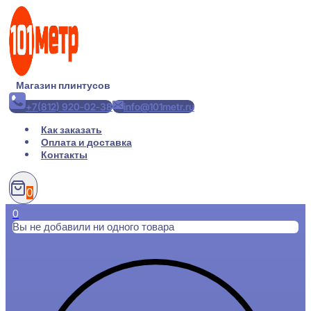
Перейти
к
содержимому
Магазин плинтусов
+7(812) 920-02-38
info@101metr.ru
Как заказать
Оплата и доставка
Контакты
0
0
Вы не добавили ни одного товара