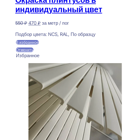
индивидуальный цвет
Первоначальная
Текущая
550
₽
470
₽
за метр / пог
цена
цена:
Предзаказ
составляла
470 ₽.
Подбор цвета:
NCS, RAL, По образцу
550 ₽.
В избранное
Отменить
Избранное