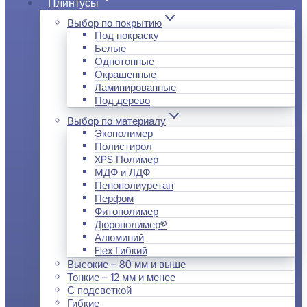
Плинтусы
Выбор по покрытию
Под покраску
Белые
Однотонные
Окрашенные
Ламинированные
Под дерево
Выбор по материалу
Экополимер
Полистирол
XPS Полимер
МДФ и ЛДФ
Пенополиуретан
Перфом
Фитополимер
Дюрополимер®
Алюминий
Flex Гибкий
Высокие – 80 мм и выше
Тонкие – 12 мм и менее
С подсветкой
Гибкие