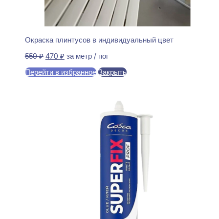
Окраска плинтусов в индивидуальный цвет
Первоначальная
Текущая
550
₽
470
₽
за метр / пог
цена
цена:
Перейти в избранное
Закрыть
составляла
470 ₽.
550 ₽.
В корзину