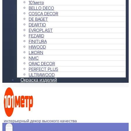
101метр
BELLO DECO
COSCA DECOR
DE BAGET
DEARTIO
EVROPLAST
FEZARD
FINITURA
HIWOOD
LIKORN
NMC
ORAC DECOR
PERFECT PLUS
ULTRAWOOD
Окраска изделий
интерьерный декор высокого качества