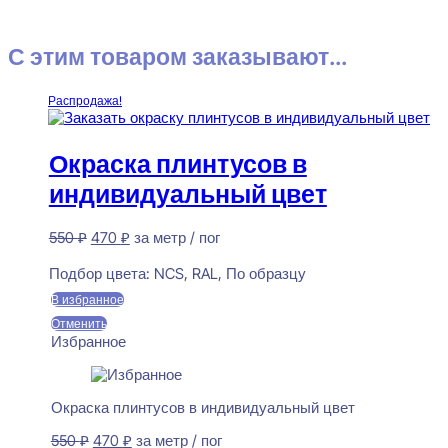
С этим товаром заказывают...
Распродажа!
Окраска плинтусов в
индивидуальный цвет
Первоначальная
Текущая
550
₽
470
₽
за метр / пог
цена
цена:
Предзаказ
составляла
470 ₽.
Подбор цвета:
NCS, RAL, По образцу
550 ₽.
В избранное
Отменить
Избранное
Окраска плинтусов в индивидуальный цвет
Первоначальная
Текущая
550
₽
470
₽
за метр / пог