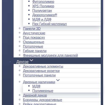
Фитополимер
XPS Полимер
Полиуретан
Дюрополимер®
МДФ и ЛДФ
Flex Гибкий материал
Панели 3D
Акустические
Под покраску
Окрашенные
Потолочные
Гибкие панели
Финишные молдинги для панелей
Другое
Декоративные элементы
Декоративные розетки
Потолочные панели
Дверные наличники
МДФ
Полимерные
Дверной декор
Бордюры декоративные
Рейки декоративные