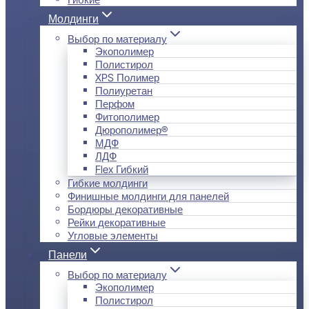
Молдинги
Выбор по материалу
Экополимер
Полистирол
XPS Полимер
Полиуретан
Перфом
Фитополимер
Дюрополимер®
МДФ
ЛДФ
Flex Гибкий
Гибкие молдинги
Финишные молдинги для панелей
Бордюры декоративные
Рейки декоративные
Угловые элементы
Панели
Выбор по материалу
Экополимер
Полистирол