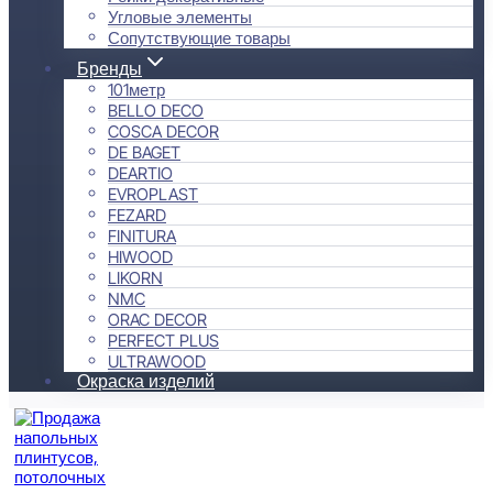
Угловые элементы
Сопутствующие товары
Бренды
101метр
BELLO DECO
COSCA DECOR
DE BAGET
DEARTIO
EVROPLAST
FEZARD
FINITURA
HIWOOD
LIKORN
NMC
ORAC DECOR
PERFECT PLUS
ULTRAWOOD
Окраска изделий