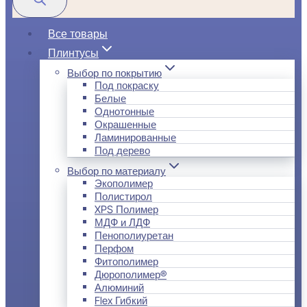
Все товары
Плинтусы
Выбор по покрытию
Под покраску
Белые
Однотонные
Окрашенные
Ламинированные
Под дерево
Выбор по материалу
Экополимер
Полистирол
XPS Полимер
МДФ и ЛДФ
Пенополиуретан
Перфом
Фитополимер
Дюрополимер®
Алюминий
Flex Гибкий