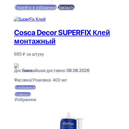
цена
цена:
Перейти в избранное
Закрыть
составляла
470 ₽.
550 ₽.
В корзину
Cosca Decor SUPERFIX Клей
монтажный
685
₽
за штуку
В наличии
Ближайшая доставка: 08.08.2026
Фасовка/Упаковка:
400 мл
В избранное
Отменить
Избранное