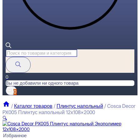
Поиск
товаров
0
Вы не добавили ни одного товара
0
/
Каталог товаров
/
Плинтус напольный
/
Cosca Decor
PX005 Плинтус напольный 12x108x2000
🔍
Избранное