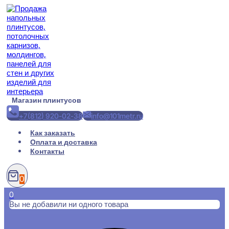
Перейти
к
содержимому
Магазин плинтусов
+7(812) 920-02-38
info@101metr.ru
Как заказать
Оплата и доставка
Контакты
0
0
Вы не добавили ни одного товара