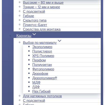
Высокие – 80 мм и выше
Тонкие – 12 мм и менее
С подсветкой
Гибкие
Скрытого типа
Плинтус-Багет
Средства для монтажа
Карнизы
Выбор по материалу
Экополимер
Полистирол
XPS Полимер
Перфом
Полиуретан
Фитополимер
Дюрофом
Дюрополимер®
МДФ
ЛДФ
Flex Гибкий
Для натяжных потолков
С подсветкой
Гибкие