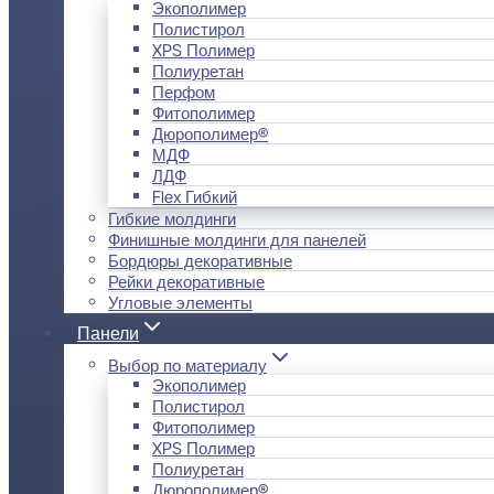
Экополимер
Полистирол
XPS Полимер
Полиуретан
Перфом
Фитополимер
Дюрополимер®
МДФ
ЛДФ
Flex Гибкий
Гибкие молдинги
Финишные молдинги для панелей
Бордюры декоративные
Рейки декоративные
Угловые элементы
Панели
Выбор по материалу
Экополимер
Полистирол
Фитополимер
XPS Полимер
Полиуретан
Дюрополимер®