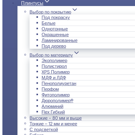
Плинтусы
Выбор по покрытию
Под покраску
Белые
Однотонные
Окрашенные
Ламинированные
Под дерево
Выбор по материалу
Экополимер
Полистирол
XPS Полимер
МДФ и ЛДФ
Пенополиуретан
Перфом
Фитополимер
Дюрополимер®
Алюминий
Flex Гибкий
Высокие – 80 мм и выше
Тонкие – 12 мм и менее
С подсветкой
Гибкие