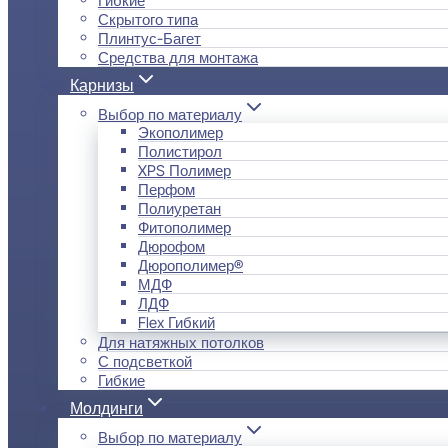
Скрытого типа
Плинтус-Багет
Средства для монтажа
Карнизы
Выбор по материалу
Экополимер
Полистирол
XPS Полимер
Перфом
Полиуретан
Фитополимер
Дюрофом
Дюрополимер®
МДФ
ЛДФ
Flex Гибкий
Для натяжных потолков
С подсветкой
Гибкие
Молдинги
Выбор по материалу