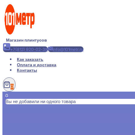
Перейти
к
содержимому
Магазин плинтусов
+7(812) 920-02-38
info@101metr.ru
Как заказать
Оплата и доставка
Контакты
0
0
Вы не добавили ни одного товара