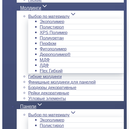
Молдинги
Выбор по материалу
Экополимер
Полистирол
XPS Полимер
Полиуретан
Перфом
Фитополимер
Дюрополимер®
МДФ
ЛДФ
Flex Гибкий
Гибкие молдинги
Финишные молдинги для панелей
Бордюры декоративные
Рейки декоративные
Угловые элементы
Панели
Выбор по материалу
Экополимер
Полистирол