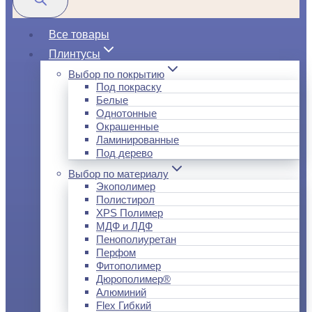
Все товары
Плинтусы
Выбор по покрытию
Под покраску
Белые
Однотонные
Окрашенные
Ламинированные
Под дерево
Выбор по материалу
Экополимер
Полистирол
XPS Полимер
МДФ и ЛДФ
Пенополиуретан
Перфом
Фитополимер
Дюрополимер®
Алюминий
Flex Гибкий