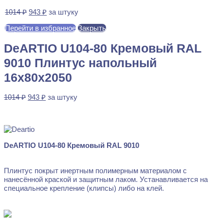
Первоначальная
Текущая
1014
₽
943
₽
за штуку
цена
цена:
Перейти в избранное
Закрыть
составляла
943 ₽.
1014 ₽.
DeARTIO U104-80 Кремовый RAL
9010 Плинтус напольный
16x80x2050
Первоначальная
Текущая
1014
₽
943
₽
за штуку
цена
цена:
В наличии
составляла
943 ₽.
1014 ₽.
DeARTIO U104-80 Кремовый RAL 9010
Плинтус покрыт инертным полимерным материалом с
нанесённой краской и защитным лаком. Устанавливается на
специальное крепление (клипсы) либо на клей.