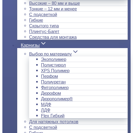
Высокие – 80 мм и выше
Тонкие – 12 мм и менее
С подсветкой
Гибкие
Скрытого типа
Плинтус-Багет
Средства для монтажа
Карнизы
Выбор по материалу
Экополимер
Полистирол
XPS Полимер
Перфом
Полиуретан
Фитополимер
Дюрофом
Дюрополимер®
МДФ
ЛДФ
Flex Гибкий
Для натяжных потолков
С подсветкой
Гибкие