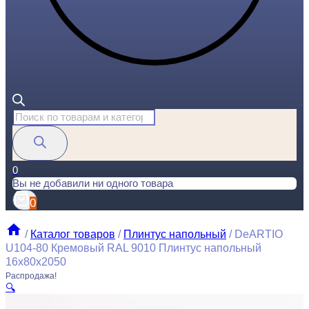
Поиск
товаров
0
Вы не добавили ни одного товара
0
/
Каталог товаров
/
Плинтус напольный
/
DeARTIO
U104-80 Кремовый RAL 9010 Плинтус напольный
16x80x2050
Распродажа!
🔍