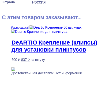
Россия
Страна
С этим товаром заказывают...
Распродажа!
DeARTIO Крепление (клипсы)
для установки плинтусов
Первоначальная
Текущая
900
₽
837
₽
за штуку
цена
цена:
Нет в наличии
составляла
837 ₽.
900 ₽.
Ближайшая доставка: Нет информации
Читать далее