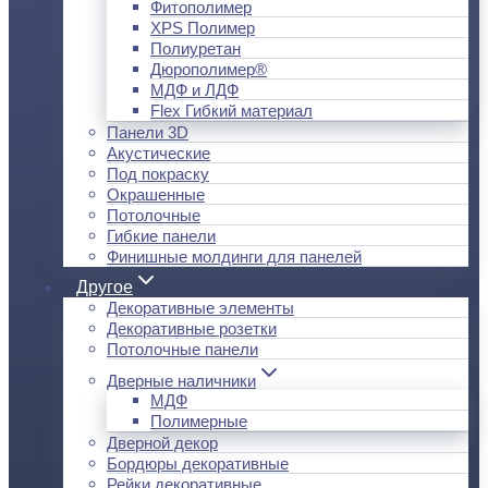
Фитополимер
XPS Полимер
Полиуретан
Дюрополимер®
МДФ и ЛДФ
Flex Гибкий материал
Панели 3D
Акустические
Под покраску
Окрашенные
Потолочные
Гибкие панели
Финишные молдинги для панелей
Другое
Декоративные элементы
Декоративные розетки
Потолочные панели
Дверные наличники
МДФ
Полимерные
Дверной декор
Бордюры декоративные
Рейки декоративные