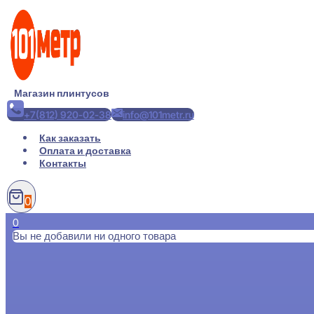
Перейти
к
содержимому
Магазин плинтусов
+7(812) 920-02-38
info@101metr.ru
Как заказать
Оплата и доставка
Контакты
0
0
Вы не добавили ни одного товара