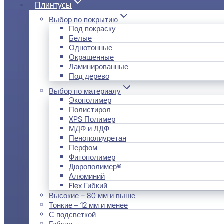
Плинтусы
Выбор по покрытию
Под покраску
Белые
Однотонные
Окрашенные
Ламинированные
Под дерево
Выбор по материалу
Экополимер
Полистирол
XPS Полимер
МДФ и ЛДФ
Пенополиуретан
Перфом
Фитополимер
Дюрополимер®
Алюминий
Flex Гибкий
Высокие – 80 мм и выше
Тонкие – 12 мм и менее
С подсветкой
Гибкие