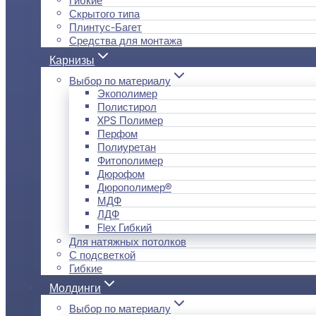
Скрытого типа
Плинтус-Багет
Средства для монтажа
Карнизы
Выбор по материалу
Экополимер
Полистирол
XPS Полимер
Перфом
Полиуретан
Фитополимер
Дюрофом
Дюрополимер®
МДФ
ЛДФ
Flex Гибкий
Для натяжных потолков
С подсветкой
Гибкие
Молдинги
Выбор по материалу