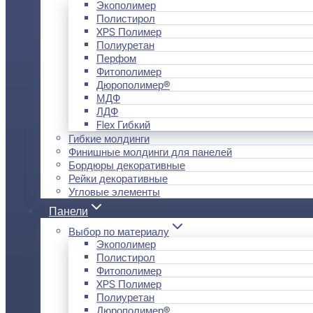
Экополимер
Полистирол
XPS Полимер
Полиуретан
Перфом
Фитополимер
Дюрополимер®
МДФ
ЛДФ
Flex Гибкий
Гибкие молдинги
Финишные молдинги для панелей
Бордюры декоративные
Рейки декоративные
Угловые элементы
Панели
Выбор по материалу
Экополимер
Полистирол
Фитополимер
XPS Полимер
Полиуретан
Дюрополимер®