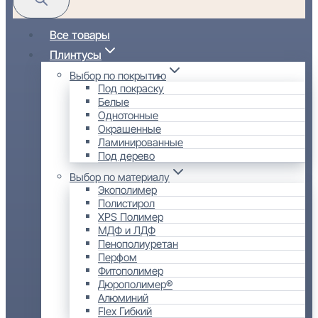
Все товары
Плинтусы
Выбор по покрытию
Под покраску
Белые
Однотонные
Окрашенные
Ламинированные
Под дерево
Выбор по материалу
Экополимер
Полистирол
XPS Полимер
МДФ и ЛДФ
Пенополиуретан
Перфом
Фитополимер
Дюрополимер®
Алюминий
Flex Гибкий