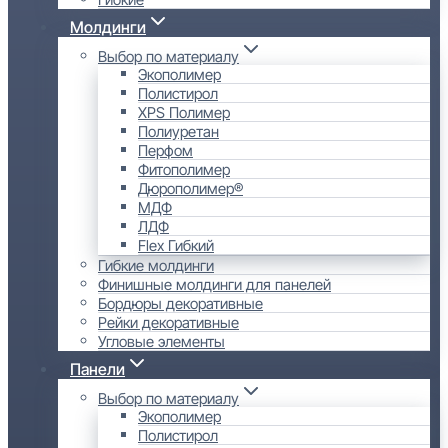
Молдинги
Выбор по материалу
Экополимер
Полистирол
XPS Полимер
Полиуретан
Перфом
Фитополимер
Дюрополимер®
МДФ
ЛДФ
Flex Гибкий
Гибкие молдинги
Финишные молдинги для панелей
Бордюры декоративные
Рейки декоративные
Угловые элементы
Панели
Выбор по материалу
Экополимер
Полистирол