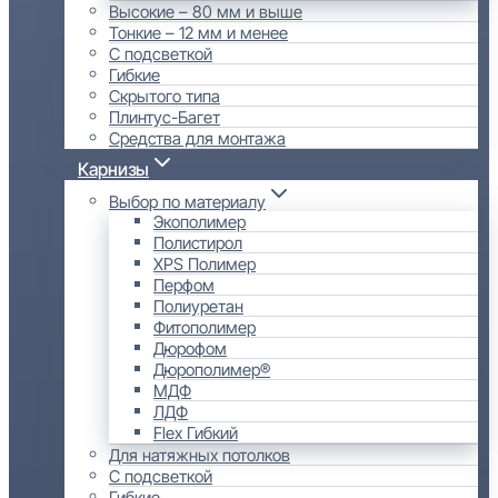
Высокие – 80 мм и выше
Тонкие – 12 мм и менее
С подсветкой
Гибкие
Скрытого типа
Плинтус-Багет
Средства для монтажа
Карнизы
Выбор по материалу
Экополимер
Полистирол
XPS Полимер
Перфом
Полиуретан
Фитополимер
Дюрофом
Дюрополимер®
МДФ
ЛДФ
Flex Гибкий
Для натяжных потолков
С подсветкой
Гибкие