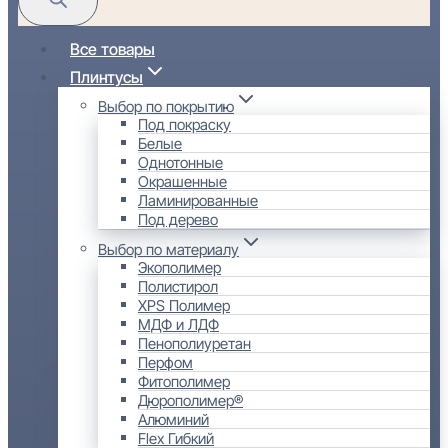
Все товары
Плинтусы
Выбор по покрытию
Под покраску
Белые
Однотонные
Окрашенные
Ламинированные
Под дерево
Выбор по материалу
Экополимер
Полистирол
XPS Полимер
МДФ и ЛДФ
Пенополиуретан
Перфом
Фитополимер
Дюрополимер®
Алюминий
Flex Гибкий