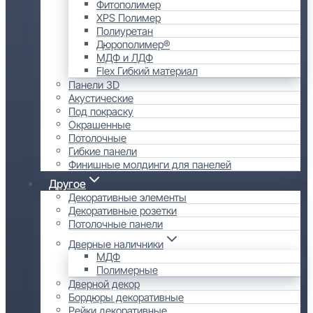
Фитополимер
XPS Полимер
Полиуретан
Дюрополимер®
МДФ и ЛДФ
Flex Гибкий материал
Панели 3D
Акустические
Под покраску
Окрашенные
Потолочные
Гибкие панели
Финишные молдинги для панелей
Другое
Декоративные элементы
Декоративные розетки
Потолочные панели
Дверные наличники
МДФ
Полимерные
Дверной декор
Бордюры декоративные
Рейки декоративные