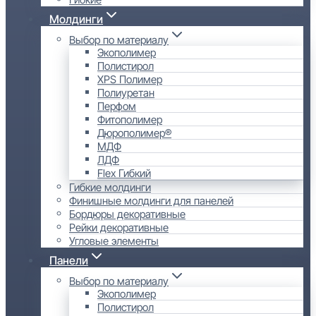
Молдинги
Выбор по материалу
Экополимер
Полистирол
XPS Полимер
Полиуретан
Перфом
Фитополимер
Дюрополимер®
МДФ
ЛДФ
Flex Гибкий
Гибкие молдинги
Финишные молдинги для панелей
Бордюры декоративные
Рейки декоративные
Угловые элементы
Панели
Выбор по материалу
Экополимер
Полистирол