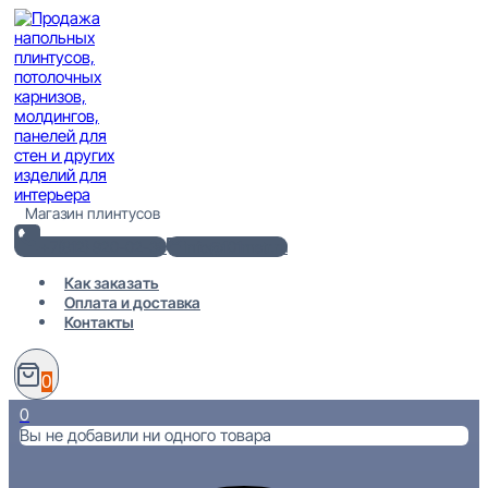
Перейти
к
содержимому
Магазин плинтусов
+7(812) 920-02-38
info@101metr.ru
Как заказать
Оплата и доставка
Контакты
0
0
Вы не добавили ни одного товара