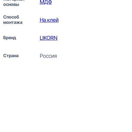
МДФ
основы
Способ
На клей
монтажа
Бренд
LIKORN
Страна
Россия
Bello Deco ПЛ 29 100-15
Серый гранит Плинтус