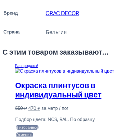
Бренд
ORAC DECOR
Страна
Бельгия
С этим товаром заказывают...
Распродажа!
Окраска плинтусов в
индивидуальный цвет
Первоначальная
Текущая
550
₽
470
₽
за метр / пог
цена
цена:
Предзаказ
составляла
470 ₽.
Подбор цвета:
NCS, RAL, По образцу
550 ₽.
В избранное
Отменить