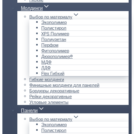
Молдинги
Выбор по материалу
Экополимер
Полистирол
XPS Полимер
Полиуретан
Перфом
Фитополимер
Дюрополимер®
МДФ
ЛДФ
Flex Гибкий
Гибкие молдинги
Финишные молдинги для панелей
Бордюры декоративные
Рейки декоративные
Угловые элементы
Панели
Выбор по материалу
Экополимер
Полистирол