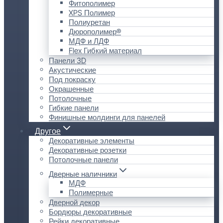
Фитополимер
XPS Полимер
Полиуретан
Дюрополимер®
МДФ и ЛДФ
Flex Гибкий материал
Панели 3D
Акустические
Под покраску
Окрашенные
Потолочные
Гибкие панели
Финишные молдинги для панелей
Другое
Декоративные элементы
Декоративные розетки
Потолочные панели
Дверные наличники
МДФ
Полимерные
Дверной декор
Бордюры декоративные
Рейки декоративные