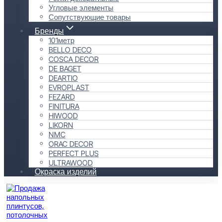
Угловые элементы
Сопутствующие товары
Бренды
101метр
BELLO DECO
COSCA DECOR
DE BAGET
DEARTIO
EVROPLAST
FEZARD
FINITURA
HIWOOD
LIKORN
NMC
ORAC DECOR
PERFECT PLUS
ULTRAWOOD
Окраска изделий