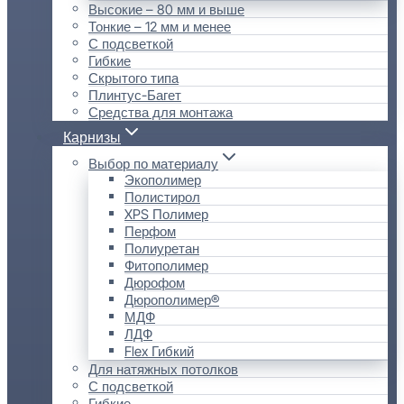
Высокие – 80 мм и выше
Тонкие – 12 мм и менее
С подсветкой
Гибкие
Скрытого типа
Плинтус-Багет
Средства для монтажа
Карнизы
Выбор по материалу
Экополимер
Полистирол
XPS Полимер
Перфом
Полиуретан
Фитополимер
Дюрофом
Дюрополимер®
МДФ
ЛДФ
Flex Гибкий
Для натяжных потолков
С подсветкой
Гибкие