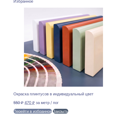
Избранное
Окраска плинтусов в индивидуальный цвет
Первоначальная
Текущая
550
₽
470
₽
за метр / пог
цена
цена:
Перейти в избранное
Закрыть
составляла
470 ₽.
550 ₽.
В корзину