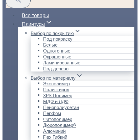
Все товары
Плинтусы
Выбор по покрытию
Под покраску
Белые
Однотонные
Окрашенные
Ламинированные
Под дерево
Выбор по материалу
Экополимер
Полистирол
XPS Полимер
МДФ и ЛДФ
Пенополиуретан
Перфом
Фитополимер
Дюрополимер®
Алюминий
Flex Гибкий