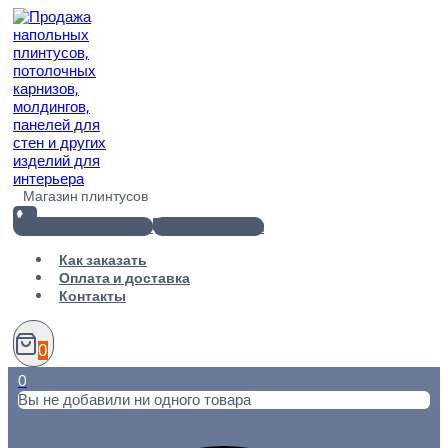
Перейти
к
содержимому
Магазин плинтусов
+7(812) 920-02-38
info@101metr.ru
Как заказать
Оплата и доставка
Контакты
0
0
Вы не добавили ни одного товара