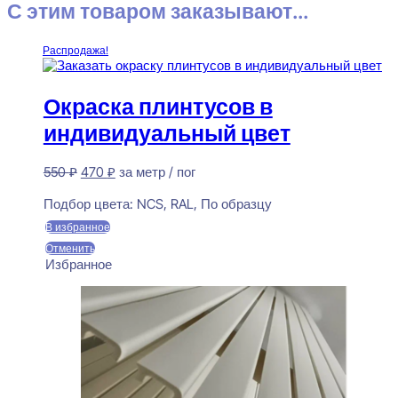
С этим товаром заказывают...
Распродажа!
Окраска плинтусов в
индивидуальный цвет
Первоначальная
Текущая
550
₽
470
₽
за метр / пог
цена
цена:
Предзаказ
составляла
470 ₽.
Подбор цвета:
NCS, RAL, По образцу
550 ₽.
В избранное
Отменить
Избранное