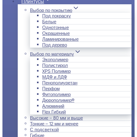
Плинтусы
Выбор по покрытию
Под покраску
Белые
Однотонные
Окрашенные
Ламинированные
Под дерево
Выбор по материалу
Экополимер
Полистирол
XPS Полимер
МДФ и ЛДФ
Пенополиуретан
Перфом
Фитополимер
Дюрополимер®
Алюминий
Flex Гибкий
Высокие – 80 мм и выше
Тонкие – 12 мм и менее
С подсветкой
Гибкие