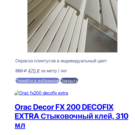
Окраска плинтусов в индивидуальный цвет
Первоначальная
Текущая
550
₽
470
₽
за метр / пог
цена
цена:
Перейти в избранное
Закрыть
составляла
470 ₽.
550 ₽.
В корзину
Orac Decor FX 200 DECOFIX
EXTRA Стыковочный клей, 310
мл