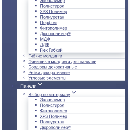
Экополимер
Полистирол
XPS Полимер
Полиуретан
Перфом
Фитополимер
Дюрополимер®
МДФ
ЛДФ
Flex Гибкий
Гибкие молдинги
Финишные молдинги для панелей
Бордюры декоративные
Рейки декоративные
Угловые элементы
Панели
Выбор по материалу
Экополимер
Полистирол
Фитополимер
XPS Полимер
Полиуретан
Дюрополимер®