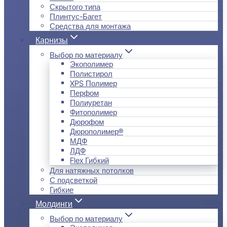
Скрытого типа
Плинтус-Багет
Средства для монтажа
Карнизы
Выбор по материалу
Экополимер
Полистирол
XPS Полимер
Перфом
Полиуретан
Фитополимер
Дюрофом
Дюрополимер®
МДФ
ЛДФ
Flex Гибкий
Для натяжных потолков
С подсветкой
Гибкие
Молдинги
Выбор по материалу