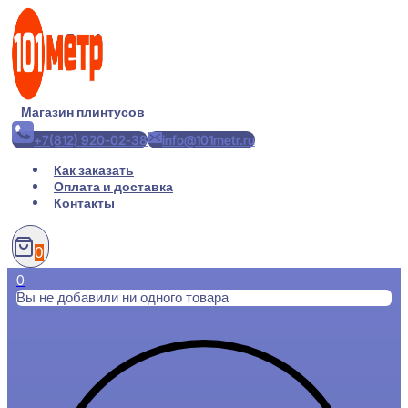
Перейти
к
содержимому
Магазин плинтусов
+7(812) 920-02-38
info@101metr.ru
Как заказать
Оплата и доставка
Контакты
0
0
Вы не добавили ни одного товара