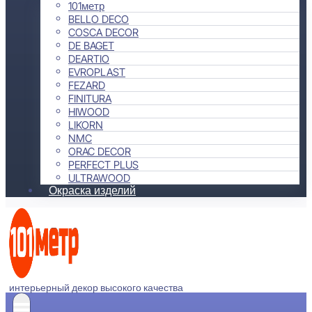
101метр
BELLO DECO
COSCA DECOR
DE BAGET
DEARTIO
EVROPLAST
FEZARD
FINITURA
HIWOOD
LIKORN
NMC
ORAC DECOR
PERFECT PLUS
ULTRAWOOD
Окраска изделий
интерьерный декор высокого качества