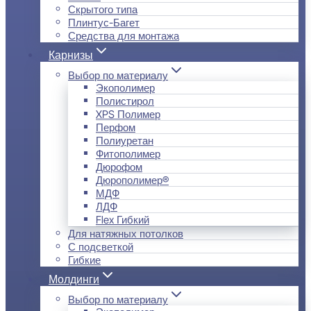
Скрытого типа
Плинтус-Багет
Средства для монтажа
Карнизы
Выбор по материалу
Экополимер
Полистирол
XPS Полимер
Перфом
Полиуретан
Фитополимер
Дюрофом
Дюрополимер®
МДФ
ЛДФ
Flex Гибкий
Для натяжных потолков
С подсветкой
Гибкие
Молдинги
Выбор по материалу