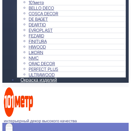
101метр
BELLO DECO
COSCA DECOR
DE BAGET
DEARTIO
EVROPLAST
FEZARD
FINITURA
HIWOOD
LIKORN
NMC
ORAC DECOR
PERFECT PLUS
ULTRAWOOD
Окраска изделий
интерьерный декор высокого качества