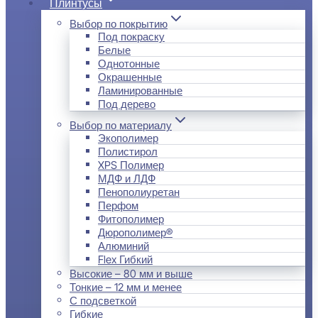
Плинтусы
Выбор по покрытию
Под покраску
Белые
Однотонные
Окрашенные
Ламинированные
Под дерево
Выбор по материалу
Экополимер
Полистирол
XPS Полимер
МДФ и ЛДФ
Пенополиуретан
Перфом
Фитополимер
Дюрополимер®
Алюминий
Flex Гибкий
Высокие – 80 мм и выше
Тонкие – 12 мм и менее
С подсветкой
Гибкие