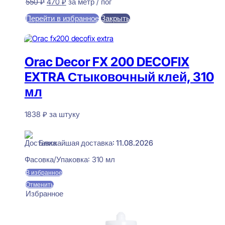
Первоначальная
Текущая
550
₽
470
₽
за метр / пог
цена
цена:
Перейти в избранное
Закрыть
составляла
470 ₽.
550 ₽.
В корзину
Orac Decor FX 200 DECOFIX
EXTRA Стыковочный клей, 310
мл
1838
₽
за штуку
В наличии
Ближайшая доставка: 11.08.2026
Фасовка/Упаковка:
310 мл
В избранное
Отменить
Избранное