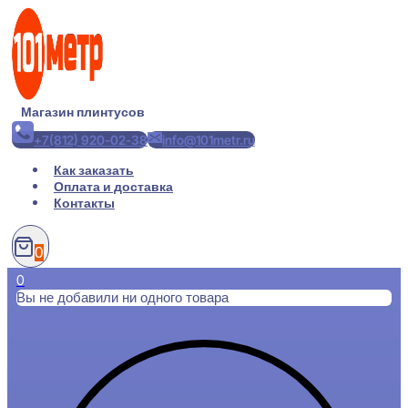
Перейти
к
содержимому
Магазин плинтусов
+7(812) 920-02-38
info@101metr.ru
Как заказать
Оплата и доставка
Контакты
0
0
Вы не добавили ни одного товара