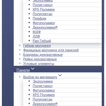
Экополимер
Полистирол
XPS Полимер
Полиуретан
Перфом
Фитополимер
Дюрополимер®
МДФ
ЛДФ
Flex Гибкий
Гибкие молдинги
Финишные молдинги для панелей
Бордюры декоративные
Рейки декоративные
Угловые элементы
Панели
Выбор по материалу
Экополимер
Полистирол
Фитополимер
XPS Полимер
Полиуретан
Дюрополимер®