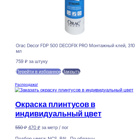
Orac Decor FDP 500 DECOFIX PRO Монтажный клей, 310
мл
759
₽
за штуку
Перейти в избранное
Закрыть
В корзину
Распродажа!
Окраска плинтусов в
индивидуальный цвет
Первоначальная
Текущая
550
₽
470
₽
за метр / пог
цена
цена:
Предзаказ
составляла
470 ₽.
Подбор цвета:
NCS, RAL, По образцу