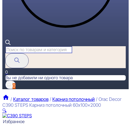
Поиск
товаров
0
Вы не добавили ни одного товара
0
/
Каталог товаров
/
Карниз потолочный
/
Orac Decor
C390 STEPS Карниз потолочный 60x100x2000
🔍
Избранное