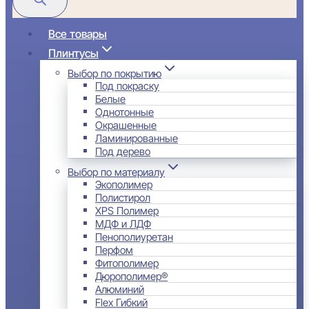
Все товары
Плинтусы
Выбор по покрытию
Под покраску
Белые
Однотонные
Окрашенные
Ламинированные
Под дерево
Выбор по материалу
Экополимер
Полистирол
XPS Полимер
МДФ и ЛДФ
Пенополиуретан
Перфом
Фитополимер
Дюрополимер®
Алюминий
Flex Гибкий