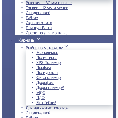
Высокие – 80 мм и выше
Тонкие – 12 мм и менее
С подсветкой
Гибкие
Скрытого типа
Плинтус-Багет
Средства для монтажа
Карнизы
Выбор по материалу
Экополимер
Полистирол
XPS Полимер
Перфом
Полиуретан
Фитополимер
Дюрофом
Дюрополимер®
МДФ
ЛДФ
Flex Гибкий
Для натяжных потолков
С подсветкой
Гибкие