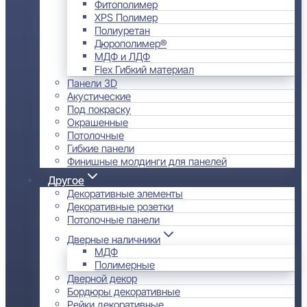
Фитополимер
XPS Полимер
Полиуретан
Дюрополимер®
МДФ и ЛДФ
Flex Гибкий материал
Панели 3D
Акустические
Под покраску
Окрашенные
Потолочные
Гибкие панели
Финишные молдинги для панелей
Другое
Декоративные элементы
Декоративные розетки
Потолочные панели
Дверные наличники
МДФ
Полимерные
Дверной декор
Бордюры декоративные
Рейки декоративные