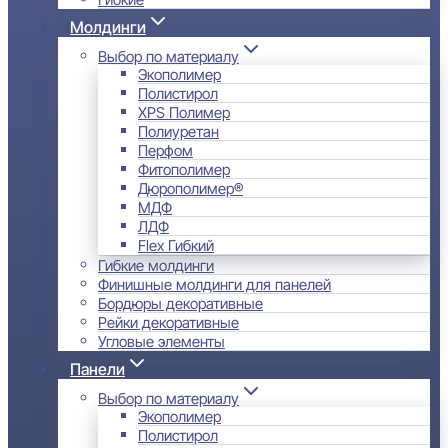
Молдинги
Выбор по материалу
Экополимер
Полистирол
XPS Полимер
Полиуретан
Перфом
Фитополимер
Дюрополимер®
МДФ
ЛДФ
Flex Гибкий
Гибкие молдинги
Финишные молдинги для панелей
Бордюры декоративные
Рейки декоративные
Угловые элементы
Панели
Выбор по материалу
Экополимер
Полистирол