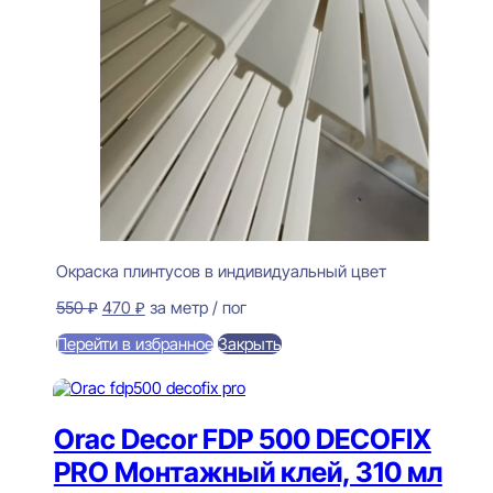
Окраска плинтусов в индивидуальный цвет
Первоначальная
Текущая
550
₽
470
₽
за метр / пог
цена
цена:
Перейти в избранное
Закрыть
составляла
470 ₽.
550 ₽.
В корзину
Orac Decor FDP 500 DECOFIX
PRO Монтажный клей, 310 мл