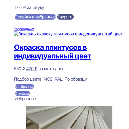
1771
₽
за штуку
Перейти в избранное
Закрыть
В корзину
Распродажа!
Окраска плинтусов в
индивидуальный цвет
Первоначальная
Текущая
550
₽
470
₽
за метр / пог
цена
цена:
Предзаказ
составляла
470 ₽.
Подбор цвета:
NCS, RAL, По образцу
550 ₽.
В избранное
Отменить
Избранное