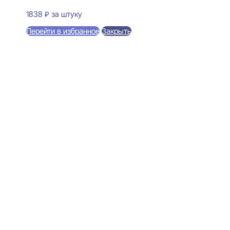
1838
₽
за штуку
Перейти в избранное
Закрыть
В корзину
Perfect Plus P234 Карниз
потолочный 52x120x2000
1450
₽
за штуку
В наличии
Ближайшая доставка: 12.08.2026
По потолку:
52 мм
По стене:
120 мм
Длина:
2000 мм