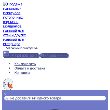
Перейти
к
содержимому
Магазин плинтусов
+7(812) 920-02-38
info@101metr.ru
Как заказать
Оплата и доставка
Контакты
0
0
Вы не добавили ни одного товара