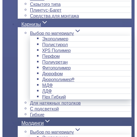
Скрытого типа
Плинтус-Багет
Средства для монтажа
Карнизы
Выбор по материалу
Экополимер
Полистирол
XPS Полимер
Перфом
Полиуретан
Фитополимер
Дюрофом
Дюрополимер®
МДФ
ЛДФ
Flex Гибкий
Для натяжных потолков
С подсветкой
Гибкие
Молдинги
Выбор по материалу