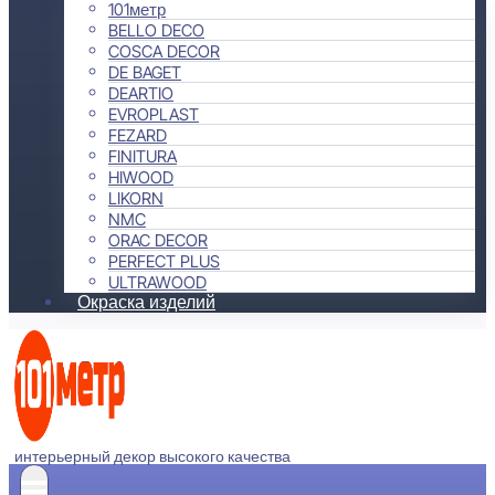
101метр
BELLO DECO
COSCA DECOR
DE BAGET
DEARTIO
EVROPLAST
FEZARD
FINITURA
HIWOOD
LIKORN
NMC
ORAC DECOR
PERFECT PLUS
ULTRAWOOD
Окраска изделий
интерьерный декор высокого качества