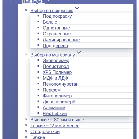
Плинтусы
Выбор по покрытию
Под покраску
Белые
Однотонные
Окрашенные
Ламинированные
Под дерево
Выбор по материалу
Экополимер
Полистирол
XPS Полимер
МДФ и ЛДФ
Пенополиуретан
Перфом
Фитополимер
Дюрополимер®
Алюминий
Flex Гибкий
Высокие – 80 мм и выше
Тонкие – 12 мм и менее
С подсветкой
Гибкие