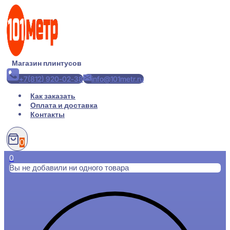
Перейти
к
содержимому
Магазин плинтусов
+7(812) 920-02-38
info@101metr.ru
Как заказать
Оплата и доставка
Контакты
0
0
Вы не добавили ни одного товара