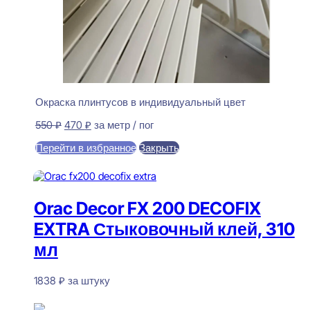
Окраска плинтусов в индивидуальный цвет
Первоначальная
Текущая
550
₽
470
₽
за метр / пог
цена
цена:
Перейти в избранное
Закрыть
составляла
470 ₽.
550 ₽.
В корзину
Orac Decor FX 200 DECOFIX
EXTRA Стыковочный клей, 310
мл
1838
₽
за штуку
В наличии