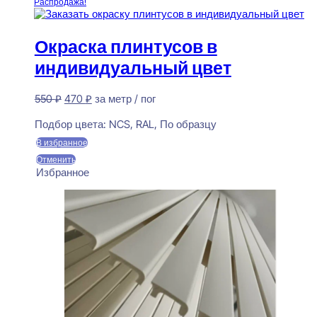
Распродажа!
Окраска плинтусов в
индивидуальный цвет
Первоначальная
Текущая
550
₽
470
₽
за метр / пог
цена
цена:
Предзаказ
составляла
470 ₽.
Подбор цвета:
NCS, RAL, По образцу
550 ₽.
В избранное
Отменить
Избранное