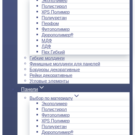
Экополимер
Полистирол
XPS Полимер
Полиуретан
Перфом
Фитополимер
Дюрополимер®
МДФ
ЛДФ
Flex Гибкий
Гибкие молдинги
Финишные молдинги для панелей
Бордюры декоративные
Рейки декоративные
Угловые элементы
Панели
Выбор по материалу
Экополимер
Полистирол
Фитополимер
XPS Полимер
Полиуретан
Дюрополимер®