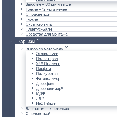
Высокие – 80 мм и выше
Тонкие – 12 мм и менее
С подсветкой
Гибкие
Скрытого типа
Плинтус-Багет
Средства для монтажа
Карнизы
Выбор по материалу
Экополимер
Полистирол
XPS Полимер
Перфом
Полиуретан
Фитополимер
Дюрофом
Дюрополимер®
МДФ
ЛДФ
Flex Гибкий
Для натяжных потолков
С подсветкой