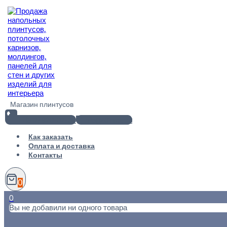
Перейти
к
содержимому
Магазин плинтусов
+7(812) 920-02-38
info@101metr.ru
Как заказать
Оплата и доставка
Контакты
0
0
Вы не добавили ни одного товара