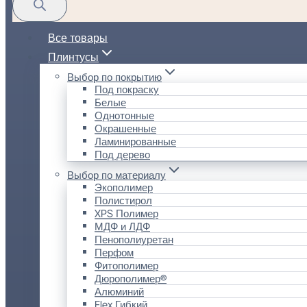
Все товары
Плинтусы
Выбор по покрытию
Под покраску
Белые
Однотонные
Окрашенные
Ламинированные
Под дерево
Выбор по материалу
Экополимер
Полистирол
XPS Полимер
МДФ и ЛДФ
Пенополиуретан
Перфом
Фитополимер
Дюрополимер®
Алюминий
Flex Гибкий