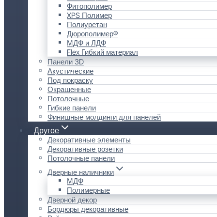
Фитополимер
XPS Полимер
Полиуретан
Дюрополимер®
МДФ и ЛДФ
Flex Гибкий материал
Панели 3D
Акустические
Под покраску
Окрашенные
Потолочные
Гибкие панели
Финишные молдинги для панелей
Другое
Декоративные элементы
Декоративные розетки
Потолочные панели
Дверные наличники
МДФ
Полимерные
Дверной декор
Бордюры декоративные