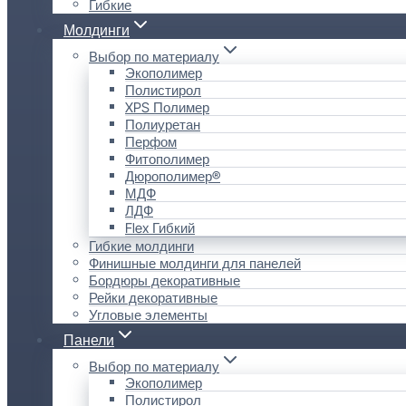
Гибкие
Молдинги
Выбор по материалу
Экополимер
Полистирол
XPS Полимер
Полиуретан
Перфом
Фитополимер
Дюрополимер®
МДФ
ЛДФ
Flex Гибкий
Гибкие молдинги
Финишные молдинги для панелей
Бордюры декоративные
Рейки декоративные
Угловые элементы
Панели
Выбор по материалу
Экополимер
Полистирол