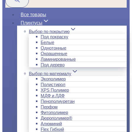
Все товары
Плинтусы
Выбор по покрытию
Под покраску
Белые
Однотонные
Окрашенные
Ламинированные
Под дерево
Выбор по материалу
Экополимер
Полистирол
XPS Полимер
МДФ и ЛДФ
Пенополиуретан
Перфом
Фитополимер
Дюрополимер®
Алюминий
Flex Гибкий