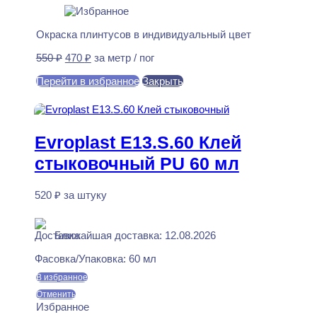
Окраска плинтусов в индивидуальный цвет
Первоначальная
Текущая
550
₽
470
₽
за метр / пог
цена
цена:
Перейти в избранное
Закрыть
составляла
470 ₽.
550 ₽.
В корзину
Evroplast E13.S.60 Клей
стыковочный PU 60 мл
520
₽
за штуку
В наличии
Ближайшая доставка: 12.08.2026
Фасовка/Упаковка:
60 мл
В избранное
Отменить
Избранное