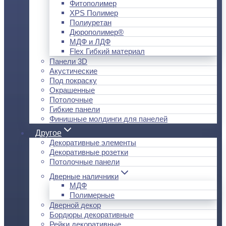
Фитополимер
XPS Полимер
Полиуретан
Дюрополимер®
МДФ и ЛДФ
Flex Гибкий материал
Панели 3D
Акустические
Под покраску
Окрашенные
Потолочные
Гибкие панели
Финишные молдинги для панелей
Другое
Декоративные элементы
Декоративные розетки
Потолочные панели
Дверные наличники
МДФ
Полимерные
Дверной декор
Бордюры декоративные
Рейки декоративные