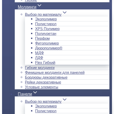
Молдинги
Выбор по материалу
Экополимер
Полистирол
XPS Полимер
Полиуретан
Перфом
Фитополимер
Дюрополимер®
МДФ
ЛДФ
Flex Гибкий
Гибкие молдинги
Финишные молдинги для панелей
Бордюры декоративные
Рейки декоративные
Угловые элементы
Панели
Выбор по материалу
Экополимер
Полистирол