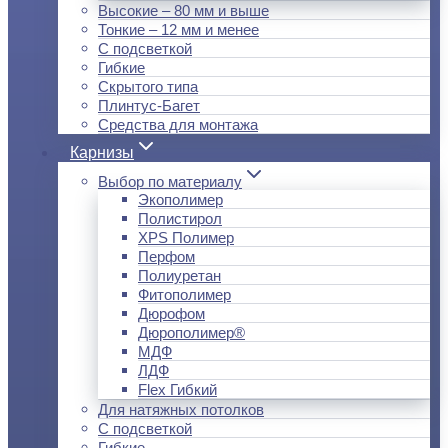
Высокие – 80 мм и выше
Тонкие – 12 мм и менее
С подсветкой
Гибкие
Скрытого типа
Плинтус-Багет
Средства для монтажа
Карнизы
Выбор по материалу
Экополимер
Полистирол
XPS Полимер
Перфом
Полиуретан
Фитополимер
Дюрофом
Дюрополимер®
МДФ
ЛДФ
Flex Гибкий
Для натяжных потолков
С подсветкой
Гибкие