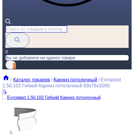
Поиск
товаров
0
Вы не добавили ни одного товара
0
/
Каталог товаров
/
Карниз потолочный
/
Evroplast
1.50.102 Гибкий Карниз потолочный 69x76x2000
🔍
Evroplast 1.50.102 Гибкий Карниз потолочный 69x76x2000
3274
₽
за штуку