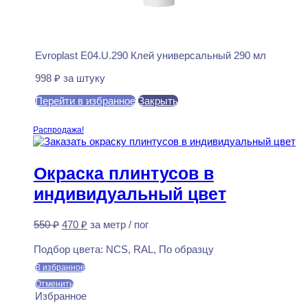
Evroplast E04.U.290 Клей универсальный 290 мл
998
₽
за штуку
Перейти в избранное
Закрыть
В корзину
Распродажа!
Окраска плинтусов в
индивидуальный цвет
Первоначальная
Текущая
550
₽
470
₽
за метр / пог
цена
цена:
Предзаказ
составляла
470 ₽.
Подбор цвета:
NCS, RAL, По образцу
550 ₽.
В избранное
Отменить
Избранное