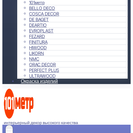
101метр
BELLO DECO
COSCA DECOR
DE BAGET
DEARTIO
EVROPLAST
FEZARD
FINITURA
HIWOOD
LIKORN
NMC
ORAC DECOR
PERFECT PLUS
ULTRAWOOD
Окраска изделий
интерьерный декор высокого качества