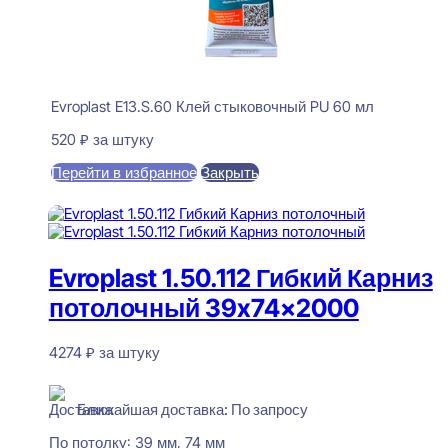
Evroplast E13.S.60 Клей стыковочный PU 60 мл
520
₽
за штуку
Перейти в избранное
Закрыть
В корзину
Evroplast 1.50.112 Гибкий Карниз
потолочный 39x74x2000
4274
₽
за штуку
В наличии
Ближайшая доставка: По запросу
По потолку:
39 мм, 74 мм