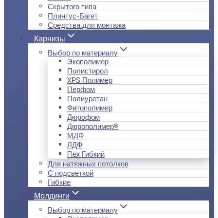
Скрытого типа
Плинтус-Багет
Средства для монтажа
Карнизы
Выбор по материалу
Экополимер
Полистирол
XPS Полимер
Перфом
Полиуретан
Фитополимер
Дюрофом
Дюрополимер®
МДФ
ЛДФ
Flex Гибкий
Для натяжных потолков
С подсветкой
Гибкие
Молдинги
Выбор по материалу