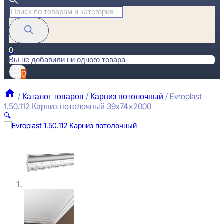
Поиск
товаров
0
Вы не добавили ни одного товара
0
/
Каталог товаров
/
Карниз потолочный
/
Evroplast
1.50.112 Карниз потолочный 39x74x2000
🔍
Evroplast 1.50.112 Карниз потолочный 39x74x2000
2139
₽
за штуку
Перейти в избранное
Закрыть