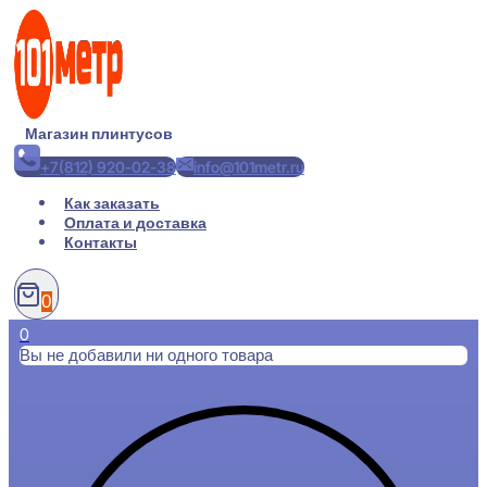
Перейти
к
содержимому
Магазин плинтусов
+7(812) 920-02-38
info@101metr.ru
Как заказать
Оплата и доставка
Контакты
0
0
Вы не добавили ни одного товара