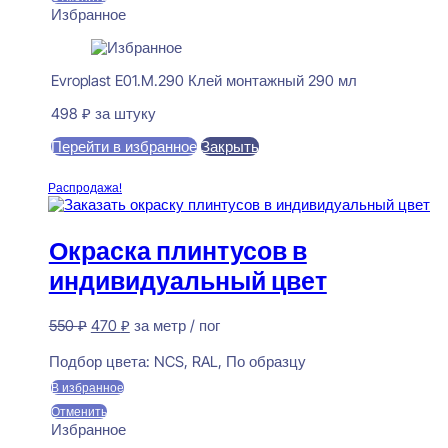
Избранное
Evroplast E01.M.290 Клей монтажный 290 мл
498
₽
за штуку
Перейти в избранное
Закрыть
В корзину
Распродажа!
Окраска плинтусов в
индивидуальный цвет
Первоначальная
Текущая
550
₽
470
₽
за метр / пог
цена
цена:
Предзаказ
составляла
470 ₽.
Подбор цвета:
NCS, RAL, По образцу
550 ₽.
В избранное
Отменить
Избранное