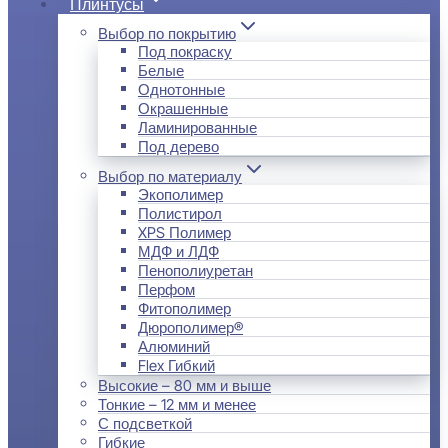
Плинтусы
Выбор по покрытию
Под покраску
Белые
Однотонные
Окрашенные
Ламинированные
Под дерево
Выбор по материалу
Экополимер
Полистирол
XPS Полимер
МДФ и ЛДФ
Пенополиуретан
Перфом
Фитополимер
Дюрополимер®
Алюминий
Flex Гибкий
Высокие – 80 мм и выше
Тонкие – 12 мм и менее
С подсветкой
Гибкие