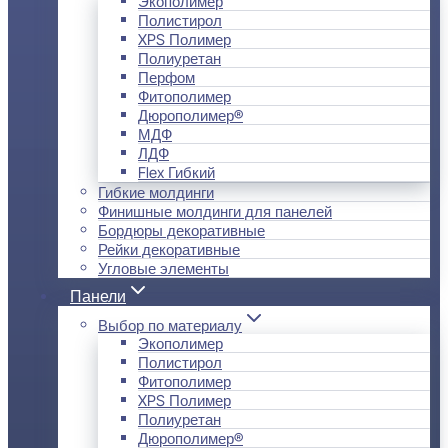
Экополимер
Полистирол
XPS Полимер
Полиуретан
Перфом
Фитополимер
Дюрополимер®
МДФ
ЛДФ
Flex Гибкий
Гибкие молдинги
Финишные молдинги для панелей
Бордюры декоративные
Рейки декоративные
Угловые элементы
Панели
Выбор по материалу
Экополимер
Полистирол
Фитополимер
XPS Полимер
Полиуретан
Дюрополимер®