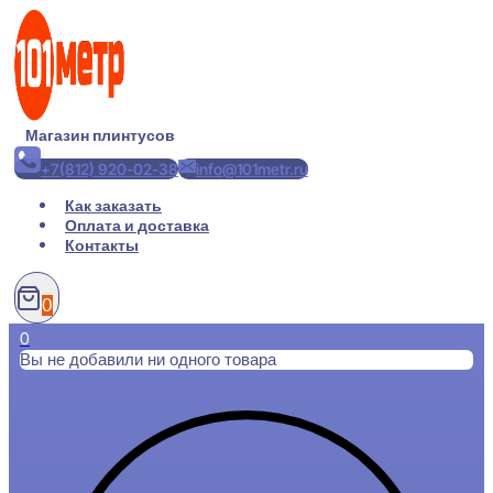
Перейти
к
содержимому
Магазин плинтусов
+7(812) 920-02-38
info@101metr.ru
Как заказать
Оплата и доставка
Контакты
0
0
Вы не добавили ни одного товара