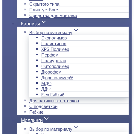
Скрытого типа
Плинтус-Багет
Средства для монтажа
Карнизы
Выбор по материалу
Экополимер
Полистирол
XPS Полимер
Перфом
Полиуретан
Фитополимер
Дюрофом
Дюрополимер®
МДФ
ЛДФ
Flex Гибкий
Для натяжных потолков
С подсветкой
Гибкие
Молдинги
Выбор по материалу