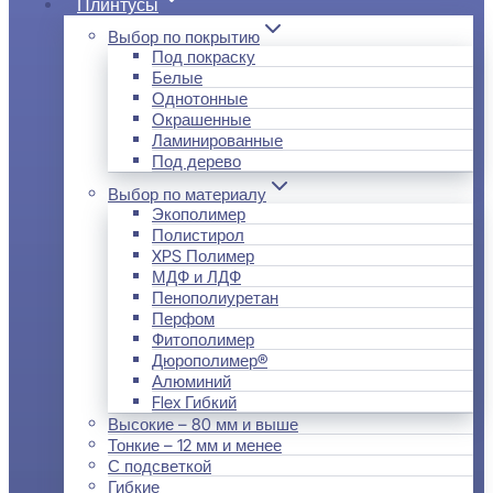
Плинтусы
Выбор по покрытию
Под покраску
Белые
Однотонные
Окрашенные
Ламинированные
Под дерево
Выбор по материалу
Экополимер
Полистирол
XPS Полимер
МДФ и ЛДФ
Пенополиуретан
Перфом
Фитополимер
Дюрополимер®
Алюминий
Flex Гибкий
Высокие – 80 мм и выше
Тонкие – 12 мм и менее
С подсветкой
Гибкие