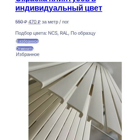
индивидуальный цвет
Первоначальная
Текущая
550
₽
470
₽
за метр / пог
цена
цена:
Предзаказ
составляла
470 ₽.
Подбор цвета:
NCS, RAL, По образцу
550 ₽.
В избранное
Отменить
Избранное