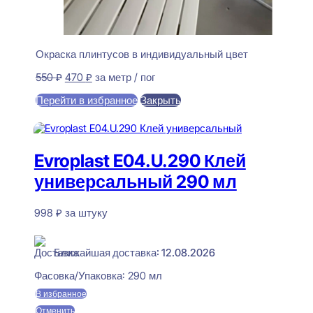
Окраска плинтусов в индивидуальный цвет
Первоначальная
Текущая
550
₽
470
₽
за метр / пог
цена
цена:
Перейти в избранное
Закрыть
составляла
470 ₽.
550 ₽.
В корзину
Evroplast E04.U.290 Клей
универсальный 290 мл
998
₽
за штуку
В наличии
Ближайшая доставка: 12.08.2026
Фасовка/Упаковка:
290 мл
В избранное
Отменить