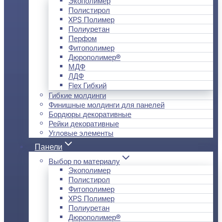
Экополимер
Полистирол
XPS Полимер
Полиуретан
Перфом
Фитополимер
Дюрополимер®
МДФ
ЛДФ
Flex Гибкий
Гибкие молдинги
Финишные молдинги для панелей
Бордюры декоративные
Рейки декоративные
Угловые элементы
Панели
Выбор по материалу
Экополимер
Полистирол
Фитополимер
XPS Полимер
Полиуретан
Дюрополимер®