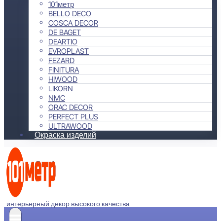
101метр
BELLO DECO
COSCA DECOR
DE BAGET
DEARTIO
EVROPLAST
FEZARD
FINITURA
HIWOOD
LIKORN
NMC
ORAC DECOR
PERFECT PLUS
ULTRAWOOD
Окраска изделий
интерьерный декор высокого качества