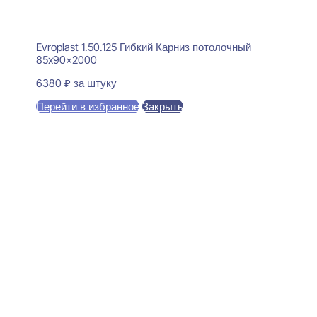
Evroplast 1.50.125 Гибкий Карниз потолочный
85x90x2000
6380
₽
за штуку
Перейти в избранное
Закрыть
В корзину
Perfect Plus P234 Карниз
потолочный 52x120x2000
1450
₽
за штуку
В наличии