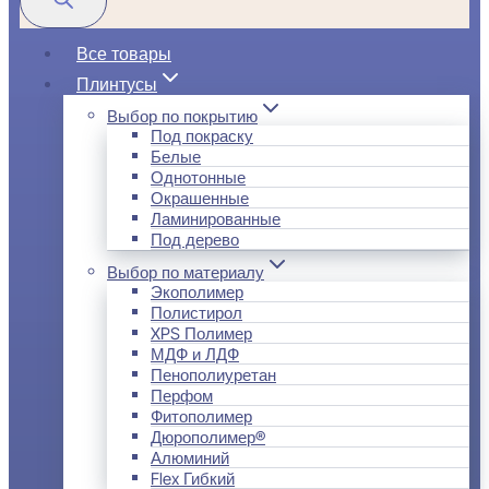
Все товары
Плинтусы
Выбор по покрытию
Под покраску
Белые
Однотонные
Окрашенные
Ламинированные
Под дерево
Выбор по материалу
Экополимер
Полистирол
XPS Полимер
МДФ и ЛДФ
Пенополиуретан
Перфом
Фитополимер
Дюрополимер®
Алюминий
Flex Гибкий