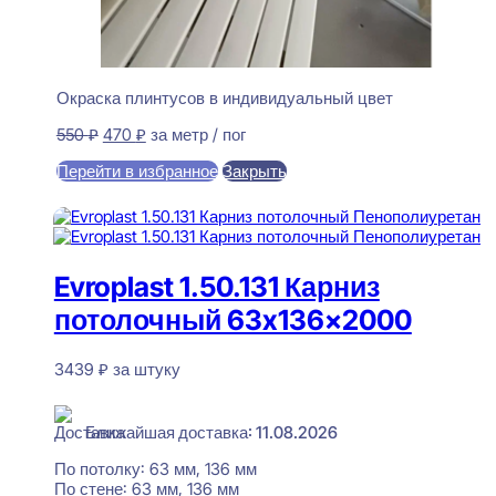
Окраска плинтусов в индивидуальный цвет
Первоначальная
Текущая
550
₽
470
₽
за метр / пог
цена
цена:
Перейти в избранное
Закрыть
составляла
470 ₽.
550 ₽.
В корзину
Evroplast 1.50.131 Карниз
потолочный 63x136x2000
3439
₽
за штуку
В наличии
Ближайшая доставка: 11.08.2026
По потолку:
63 мм, 136 мм
По стене:
63 мм, 136 мм