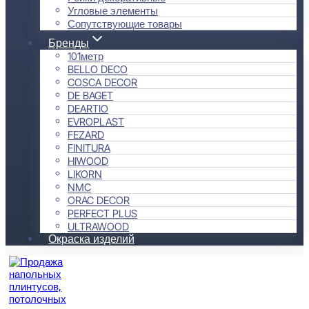
Угловые элементы
Сопутствующие товары
Бренды
101метр
BELLO DECO
COSCA DECOR
DE BAGET
DEARTIO
EVROPLAST
FEZARD
FINITURA
HIWOOD
LIKORN
NMC
ORAC DECOR
PERFECT PLUS
ULTRAWOOD
Окраска изделий