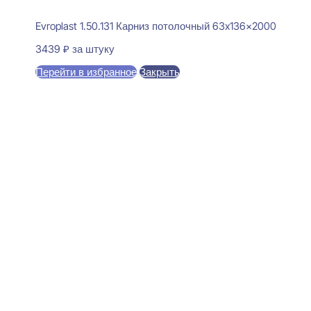
Evroplast 1.50.131 Карниз потолочный 63x136x2000
3439
₽
за штуку
Перейти в избранное
Закрыть
В корзину
Perfect Plus P234 Карниз
потолочный 52x120x2000
1450
₽
за штуку
В наличии
Ближайшая доставка: 11.08.2026
По потолку:
52 мм