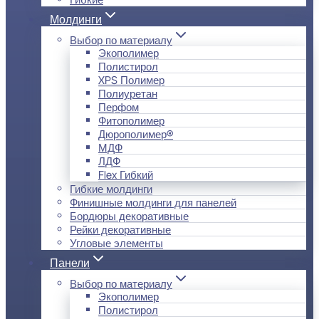
Молдинги
Выбор по материалу
Экополимер
Полистирол
XPS Полимер
Полиуретан
Перфом
Фитополимер
Дюрополимер®
МДФ
ЛДФ
Flex Гибкий
Гибкие молдинги
Финишные молдинги для панелей
Бордюры декоративные
Рейки декоративные
Угловые элементы
Панели
Выбор по материалу
Экополимер
Полистирол