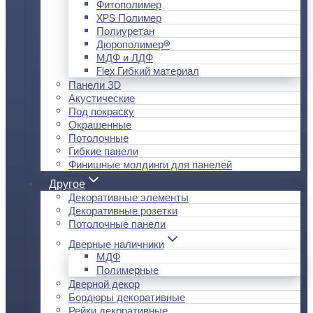
Фитополимер
XPS Полимер
Полиуретан
Дюрополимер®
МДФ и ЛДФ
Flex Гибкий материал
Панели 3D
Акустические
Под покраску
Окрашенные
Потолочные
Гибкие панели
Финишные молдинги для панелей
Другое
Декоративные элементы
Декоративные розетки
Потолочные панели
Дверные наличники
МДФ
Полимерные
Дверной декор
Бордюры декоративные
Рейки декоративные