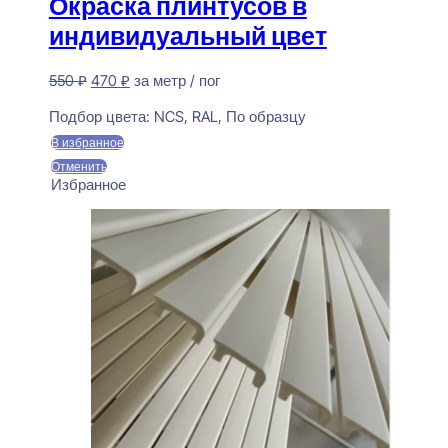
Окраска плинтусов в
индивидуальный цвет
Первоначальная
Текущая
550
₽
470
₽
за метр / пог
цена
цена:
Предзаказ
составляла
470 ₽.
Подбор цвета:
NCS, RAL, По образцу
550 ₽.
В избранное
Отменить
Избранное