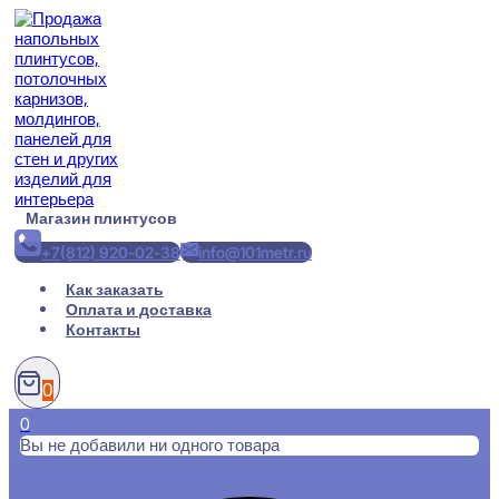
Перейти
к
содержимому
Магазин плинтусов
+7(812) 920-02-38
info@101metr.ru
Как заказать
Оплата и доставка
Контакты
0
0
Вы не добавили ни одного товара