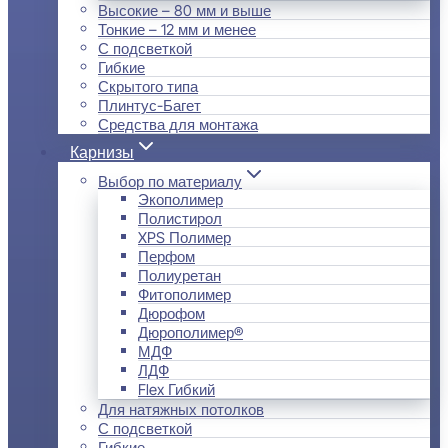
Высокие – 80 мм и выше
Тонкие – 12 мм и менее
С подсветкой
Гибкие
Скрытого типа
Плинтус-Багет
Средства для монтажа
Карнизы
Выбор по материалу
Экополимер
Полистирол
XPS Полимер
Перфом
Полиуретан
Фитополимер
Дюрофом
Дюрополимер®
МДФ
ЛДФ
Flex Гибкий
Для натяжных потолков
С подсветкой
Гибкие