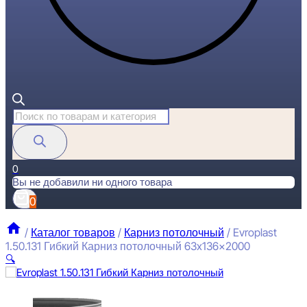
Поиск
товаров
0
Вы не добавили ни одного товара
0
/
Каталог товаров
/
Карниз потолочный
/
Evroplast
1.50.131 Гибкий Карниз потолочный 63x136x2000
🔍