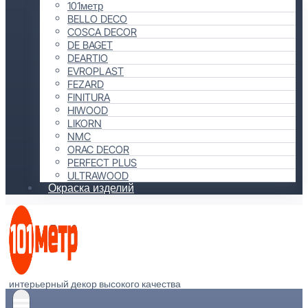
101метр
BELLO DECO
COSCA DECOR
DE BAGET
DEARTIO
EVROPLAST
FEZARD
FINITURA
HIWOOD
LIKORN
NMC
ORAC DECOR
PERFECT PLUS
ULTRAWOOD
Окраска изделий
интерьерный декор высокого качества