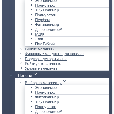
Экополимер
Полистирол
XPS Полимер
Полиуретан
Перфом
Фитополимер
Дюрополимер®
МДФ
ЛДФ
Flex Гибкий
Гибкие молдинги
Финишные молдинги для панелей
Бордюры декоративные
Рейки декоративные
Угловые элементы
Панели
Выбор по материалу
Экополимер
Полистирол
Фитополимер
XPS Полимер
Полиуретан
Дюрополимер®