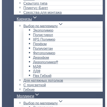
Скрытого типа
Плинтус-Багет
Средства для монтажа
Карнизы
Выбор по материалу
Экополимер
Полистирол
XPS Полимер
Перфом
Полиуретан
Фитополимер
Дюрофом
Дюрополимер®
МДФ
ЛДФ
Flex Гибкий
Для натяжных потолков
С подсветкой
Гибкие
Молдинги
Выбор по материалу