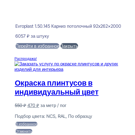
Evroplast 1.50.145 Карниз потолочный 92x262x2000
6057
₽
за штуку
Перейти в избранное
Закрыть
В корзину
Распродажа!
Окраска плинтусов в
индивидуальный цвет
Первоначальная
Текущая
550
₽
470
₽
за метр / пог
цена
цена:
Предзаказ
составляла
470 ₽.
Подбор цвета:
NCS, RAL, По образцу
550 ₽.
В избранное
Отменить