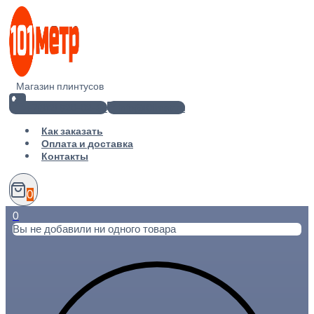
Перейти
к
содержимому
Магазин плинтусов
+7(812) 920-02-38
info@101metr.ru
Как заказать
Оплата и доставка
Контакты
0
0
Вы не добавили ни одного товара