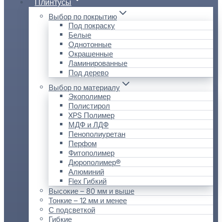
Плинтусы
Выбор по покрытию
Под покраску
Белые
Однотонные
Окрашенные
Ламинированные
Под дерево
Выбор по материалу
Экополимер
Полистирол
XPS Полимер
МДФ и ЛДФ
Пенополиуретан
Перфом
Фитополимер
Дюрополимер®
Алюминий
Flex Гибкий
Высокие – 80 мм и выше
Тонкие – 12 мм и менее
С подсветкой
Гибкие