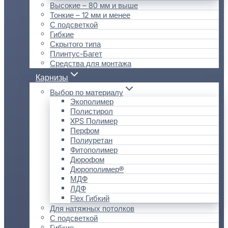
Высокие – 80 мм и выше
Тонкие – 12 мм и менее
С подсветкой
Гибкие
Скрытого типа
Плинтус-Багет
Средства для монтажа
Карнизы
Выбор по материалу
Экополимер
Полистирол
XPS Полимер
Перфом
Полиуретан
Фитополимер
Дюрофом
Дюрополимер®
МДФ
ЛДФ
Flex Гибкий
Для натяжных потолков
С подсветкой
Гибкие