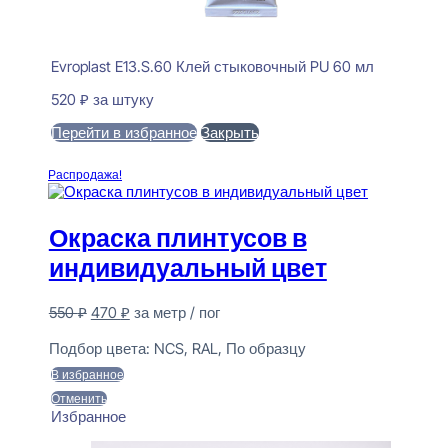
Evroplast E13.S.60 Клей стыковочный PU 60 мл
520
₽
за штуку
Перейти в избранное
Закрыть
В корзину
Распродажа!
Окраска плинтусов в
индивидуальный цвет
Первоначальная
Текущая
550
₽
470
₽
за метр / пог
цена
цена:
Предзаказ
составляла
470 ₽.
Подбор цвета:
NCS, RAL, По образцу
550 ₽.
В избранное
Отменить
Избранное