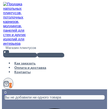
Перейти
к
содержимому
Магазин плинтусов
+7(812) 920-02-38
info@101metr.ru
Как заказать
Оплата и доставка
Контакты
0
0
Вы не добавили ни одного товара