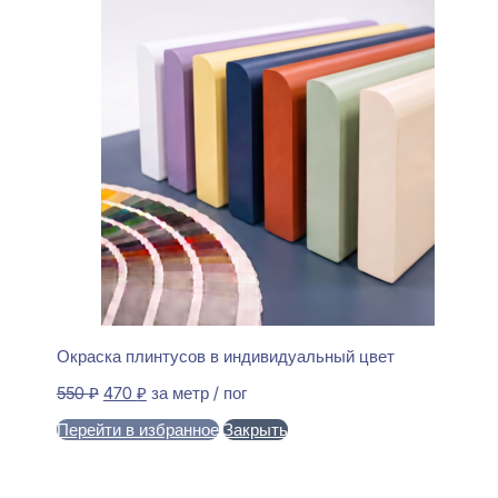
Окраска плинтусов в индивидуальный цвет
Первоначальная
Текущая
550
₽
470
₽
за метр / пог
цена
цена:
Перейти в избранное
Закрыть
составляла
470 ₽.
550 ₽.
В корзину