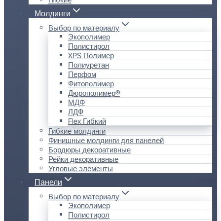
Молдинги
Выбор по материалу
Экополимер
Полистирол
XPS Полимер
Полиуретан
Перфом
Фитополимер
Дюрополимер®
МДФ
ЛДФ
Flex Гибкий
Гибкие молдинги
Финишные молдинги для панелей
Бордюры декоративные
Рейки декоративные
Угловые элементы
Панели
Выбор по материалу
Экополимер
Полистирол