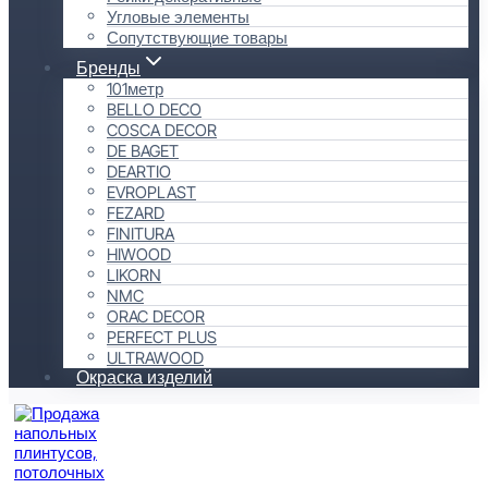
Угловые элементы
Сопутствующие товары
Бренды
101метр
BELLO DECO
COSCA DECOR
DE BAGET
DEARTIO
EVROPLAST
FEZARD
FINITURA
HIWOOD
LIKORN
NMC
ORAC DECOR
PERFECT PLUS
ULTRAWOOD
Окраска изделий