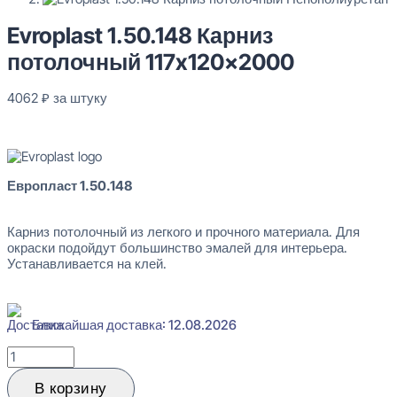
Evroplast 1.50.148 Карниз
потолочный 117x120x2000
4062
₽
за штуку
В наличии
Европласт 1.50.148
Карниз потолочный из легкого и прочного материала. Для
окраски подойдут большинство эмалей для интерьера.
Устанавливается на клей.
Evroplast 1.50.148 Карниз потолочный 117x120x2000
4062
₽
за штуку
Ближайшая доставка: 12.08.2026
Перейти в избранное
Закрыть
Количество
товара
Evroplast
В корзину