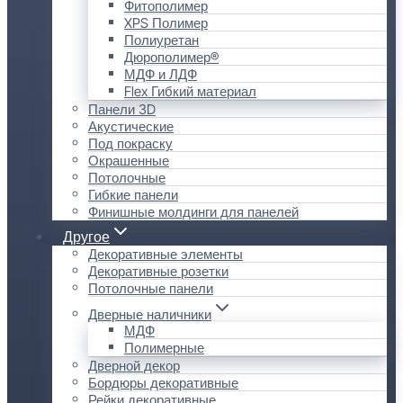
Фитополимер
XPS Полимер
Полиуретан
Дюрополимер®
МДФ и ЛДФ
Flex Гибкий материал
Панели 3D
Акустические
Под покраску
Окрашенные
Потолочные
Гибкие панели
Финишные молдинги для панелей
Другое
Декоративные элементы
Декоративные розетки
Потолочные панели
Дверные наличники
МДФ
Полимерные
Дверной декор
Бордюры декоративные
Рейки декоративные