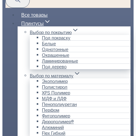
Все товары
Плинтусы
Выбор по покрытию
Под покраску
Белые
Однотонные
Окрашенные
Ламинированные
Под дерево
Выбор по материалу
Экополимер
Полистирол
XPS Полимер
МДФ и ЛДФ
Пенополиуретан
Перфом
Фитополимер
Дюрополимер®
Алюминий
Flex Гибкий