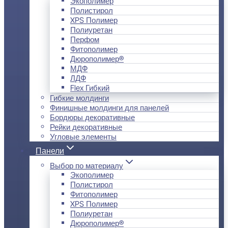
Экополимер
Полистирол
XPS Полимер
Полиуретан
Перфом
Фитополимер
Дюрополимер®
МДФ
ЛДФ
Flex Гибкий
Гибкие молдинги
Финишные молдинги для панелей
Бордюры декоративные
Рейки декоративные
Угловые элементы
Панели
Выбор по материалу
Экополимер
Полистирол
Фитополимер
XPS Полимер
Полиуретан
Дюрополимер®