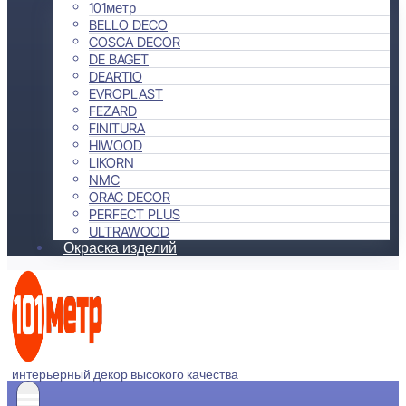
101метр
BELLO DECO
COSCA DECOR
DE BAGET
DEARTIO
EVROPLAST
FEZARD
FINITURA
HIWOOD
LIKORN
NMC
ORAC DECOR
PERFECT PLUS
ULTRAWOOD
Окраска изделий
интерьерный декор высокого качества