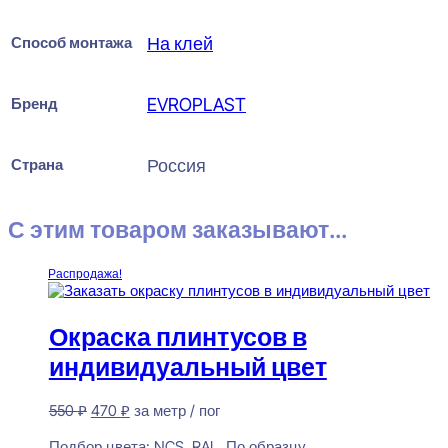
Способ монтажа
На клей
Бренд
EVROPLAST
Страна
Россия
С этим товаром заказывают...
Распродажа!
Окраска плинтусов в
индивидуальный цвет
Первоначальная
Текущая
550
₽
470
₽
за метр / пог
цена
цена:
Предзаказ
составляла
470 ₽.
Подбор цвета:
NCS, RAL, По образцу