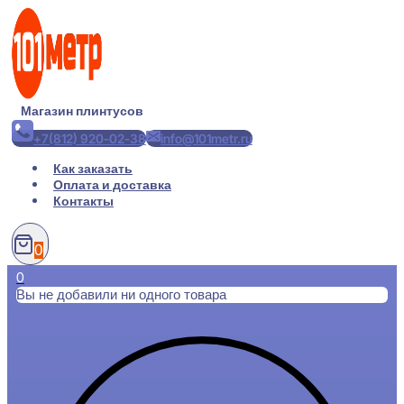
Перейти
к
содержимому
Магазин плинтусов
+7(812) 920-02-38
info@101metr.ru
Как заказать
Оплата и доставка
Контакты
0
0
Вы не добавили ни одного товара