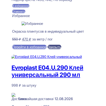
550 ₽.
В избранное
Отменить
Избранное
Окраска плинтусов в индивидуальный цвет
Первоначальная
Текущая
550
₽
470
₽
за метр / пог
цена
цена:
Перейти в избранное
Закрыть
составляла
470 ₽.
550 ₽.
В корзину
Evroplast E04.U.290 Клей
универсальный 290 мл
998
₽
за штуку
В наличии
Ближайшая доставка: 12.08.2026