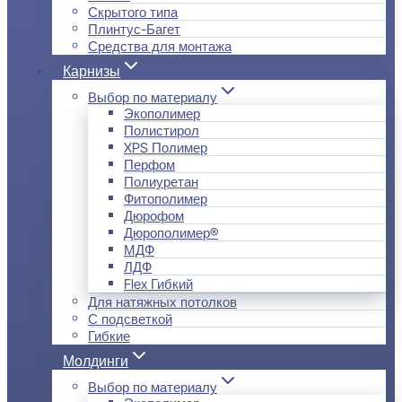
Скрытого типа
Плинтус-Багет
Средства для монтажа
Карнизы
Выбор по материалу
Экополимер
Полистирол
XPS Полимер
Перфом
Полиуретан
Фитополимер
Дюрофом
Дюрополимер®
МДФ
ЛДФ
Flex Гибкий
Для натяжных потолков
С подсветкой
Гибкие
Молдинги
Выбор по материалу