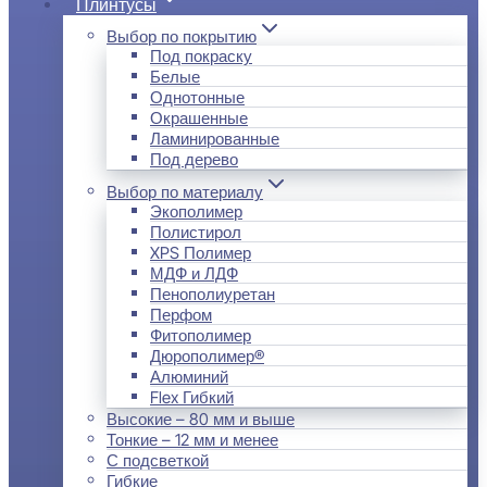
Плинтусы
Выбор по покрытию
Под покраску
Белые
Однотонные
Окрашенные
Ламинированные
Под дерево
Выбор по материалу
Экополимер
Полистирол
XPS Полимер
МДФ и ЛДФ
Пенополиуретан
Перфом
Фитополимер
Дюрополимер®
Алюминий
Flex Гибкий
Высокие – 80 мм и выше
Тонкие – 12 мм и менее
С подсветкой
Гибкие