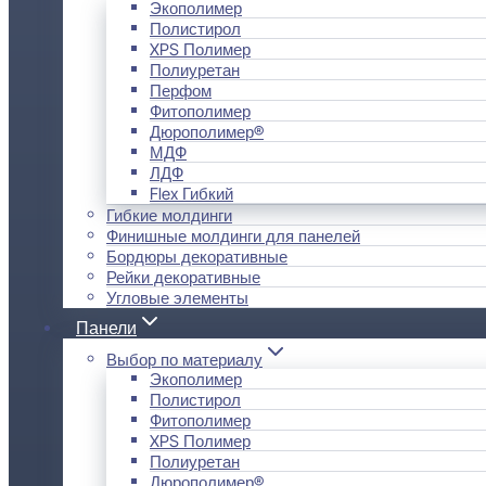
Экополимер
Полистирол
XPS Полимер
Полиуретан
Перфом
Фитополимер
Дюрополимер®
МДФ
ЛДФ
Flex Гибкий
Гибкие молдинги
Финишные молдинги для панелей
Бордюры декоративные
Рейки декоративные
Угловые элементы
Панели
Выбор по материалу
Экополимер
Полистирол
Фитополимер
XPS Полимер
Полиуретан
Дюрополимер®