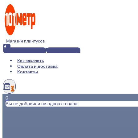
Перейти
к
содержимому
Магазин плинтусов
+7(812) 920-02-38
info@101metr.ru
Как заказать
Оплата и доставка
Контакты
0
0
Вы не добавили ни одного товара