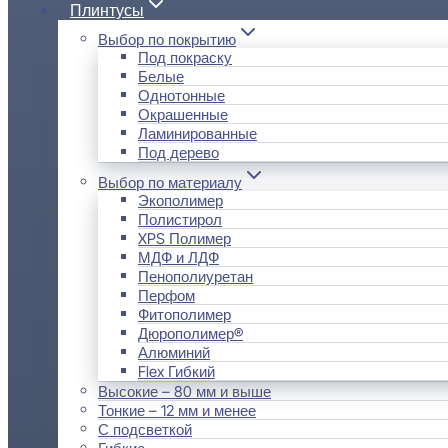
Плинтусы
Выбор по покрытию
Под покраску
Белые
Однотонные
Окрашенные
Ламинированные
Под дерево
Выбор по материалу
Экополимер
Полистирол
XPS Полимер
МДФ и ЛДФ
Пенополиуретан
Перфом
Фитополимер
Дюрополимер®
Алюминий
Flex Гибкий
Высокие – 80 мм и выше
Тонкие – 12 мм и менее
С подсветкой
Гибкие