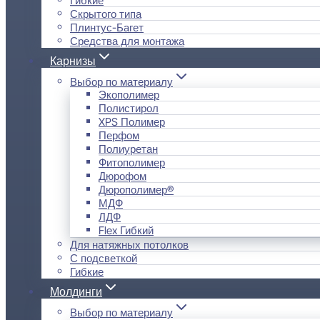
Скрытого типа
Плинтус-Багет
Средства для монтажа
Карнизы
Выбор по материалу
Экополимер
Полистирол
XPS Полимер
Перфом
Полиуретан
Фитополимер
Дюрофом
Дюрополимер®
МДФ
ЛДФ
Flex Гибкий
Для натяжных потолков
С подсветкой
Гибкие
Молдинги
Выбор по материалу