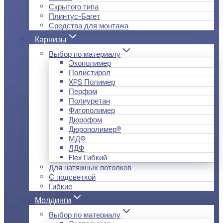
Скрытого типа
Плинтус-Багет
Средства для монтажа
Карнизы
Выбор по материалу
Экополимер
Полистирол
XPS Полимер
Перфом
Полиуретан
Фитополимер
Дюрофом
Дюрополимер®
МДФ
ЛДФ
Flex Гибкий
Для натяжных потолков
С подсветкой
Гибкие
Молдинги
Выбор по материалу