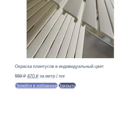
Окраска плинтусов в индивидуальный цвет
Первоначальная
Текущая
550
₽
470
₽
за метр / пог
цена
цена:
Перейти в избранное
Закрыть
составляла
470 ₽.
550 ₽.
В корзину