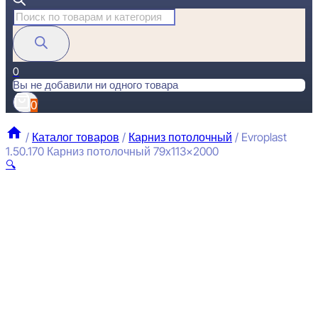
Поиск
товаров
0
Вы не добавили ни одного товара
0
/
Каталог товаров
/
Карниз потолочный
/
Evroplast
1.50.170 Карниз потолочный 79x113x2000
🔍
E
П