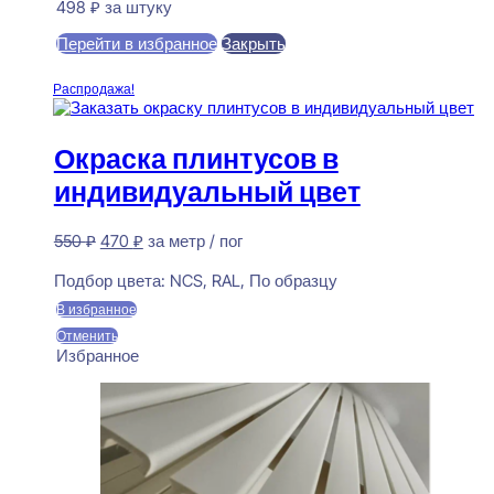
498
₽
за штуку
Перейти в избранное
Закрыть
В корзину
Распродажа!
Окраска плинтусов в
индивидуальный цвет
Первоначальная
Текущая
550
₽
470
₽
за метр / пог
цена
цена:
Предзаказ
составляла
470 ₽.
Подбор цвета:
NCS, RAL, По образцу
550 ₽.
В избранное
Отменить
Избранное