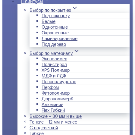
Плинтусы
Выбор по покрытию
Под покраску
Белые
Однотонные
Окрашенные
Ламинированные
Под дерево
Выбор по материалу
Экополимер
Полистирол
XPS Полимер
МДФ и ЛДФ
Пенополиуретан
Перфом
Фитополимер
Дюрополимер®
Алюминий
Flex Гибкий
Высокие – 80 мм и выше
Тонкие – 12 мм и менее
С подсветкой
Гибкие