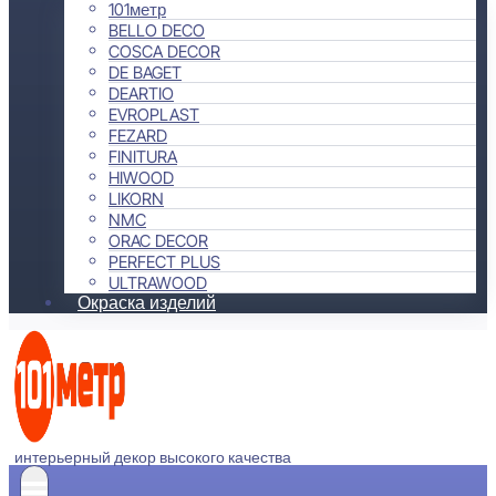
101метр
BELLO DECO
COSCA DECOR
DE BAGET
DEARTIO
EVROPLAST
FEZARD
FINITURA
HIWOOD
LIKORN
NMC
ORAC DECOR
PERFECT PLUS
ULTRAWOOD
Окраска изделий
интерьерный декор высокого качества