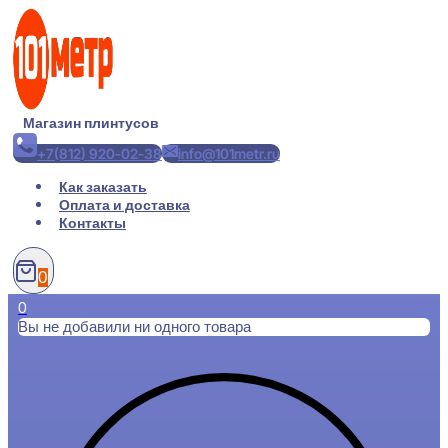
Перейти
к
содержимому
Магазин плинтусов
+7(812) 920-02-38
info@101metr.ru
Как заказать
Оплата и доставка
Контакты
0
0
Вы не добавили ни одного товара