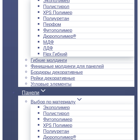
Экополимер
Полистирол
XPS Полимер
Полиуретан
Перфом
Фитополимер
Дюрополимер®
МДФ
ЛДФ
Flex Гибкий
Гибкие молдинги
Финишные молдинги для панелей
Бордюры декоративные
Рейки декоративные
Угловые элементы
Панели
Выбор по материалу
Экополимер
Полистирол
Фитополимер
XPS Полимер
Полиуретан
Дюрополимер®