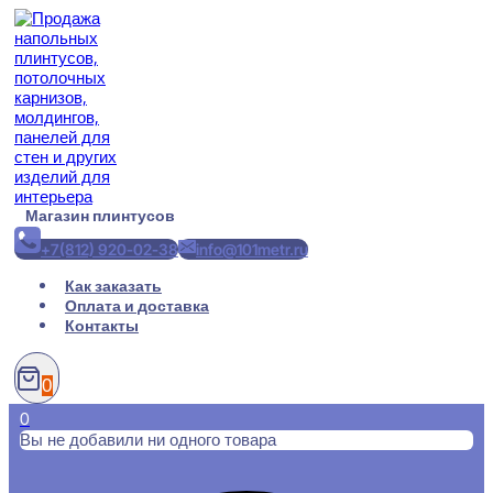
Перейти
к
содержимому
Магазин плинтусов
+7(812) 920-02-38
info@101metr.ru
Как заказать
Оплата и доставка
Контакты
0
0
Вы не добавили ни одного товара