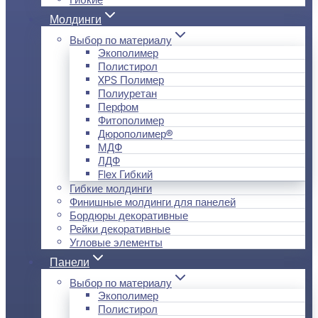
Молдинги
Выбор по материалу
Экополимер
Полистирол
XPS Полимер
Полиуретан
Перфом
Фитополимер
Дюрополимер®
МДФ
ЛДФ
Flex Гибкий
Гибкие молдинги
Финишные молдинги для панелей
Бордюры декоративные
Рейки декоративные
Угловые элементы
Панели
Выбор по материалу
Экополимер
Полистирол