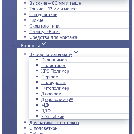
Высокие – 80 мм и выше
Тонкие – 12 мм и менее
С подсветкой
Гибкие
Скрытого типа
Плинтус-Багет
Средства для монтажа
Карнизы
Выбор по материалу
Экополимер
Полистирол
XPS Полимер
Перфом
Полиуретан
Фитополимер
Дюрофом
Дюрополимер®
МДФ
ЛДФ
Flex Гибкий
Для натяжных потолков
С подсветкой
Гибкие