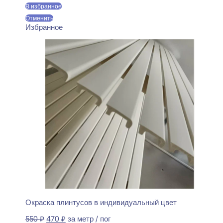
550 ₽.
В избранное
Отменить
Избранное
Окраска плинтусов в индивидуальный цвет
Первоначальная
Текущая
550
₽
470
₽
за метр / пог