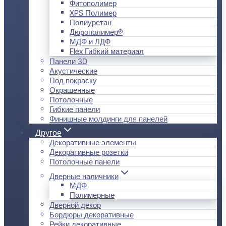
Фитополимер
XPS Полимер
Полиуретан
Дюрополимер®
МДФ и ЛДФ
Flex Гибкий материал
Панели 3D
Акустические
Под покраску
Окрашенные
Потолочные
Гибкие панели
Финишные молдинги для панелей
Другое
Декоративные элементы
Декоративные розетки
Потолочные панели
Дверные наличники
МДФ
Полимерные
Дверной декор
Бордюры декоративные
Рейки декоративные