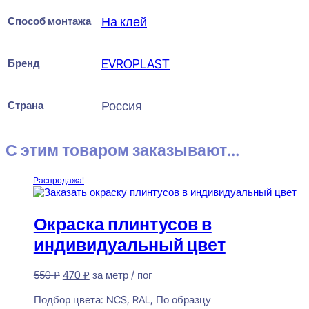
Способ монтажа
На клей
Бренд
EVROPLAST
Страна
Россия
С этим товаром заказывают...
Распродажа!
Окраска плинтусов в
индивидуальный цвет
Первоначальная
Текущая
550
₽
470
₽
за метр / пог
цена
цена:
Предзаказ
составляла
470 ₽.
Подбор цвета:
NCS, RAL, По образцу