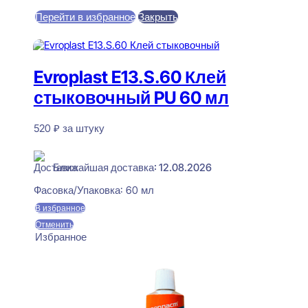
цена
цена:
Перейти в избранное
Закрыть
составляла
470 ₽.
550 ₽.
В корзину
Evroplast E13.S.60 Клей
стыковочный PU 60 мл
520
₽
за штуку
В наличии
Ближайшая доставка: 12.08.2026
Фасовка/Упаковка:
60 мл
В избранное
Отменить
Избранное