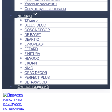
Угловые элементы
Сопутствующие товары
Бренды
101метр
BELLO DECO
COSCA DECOR
DE BAGET
DEARTIO
EVROPLAST
FEZARD
FINITURA
HIWOOD
LIKORN
NMC
ORAC DECOR
PERFECT PLUS
ULTRAWOOD
Окраска изделий