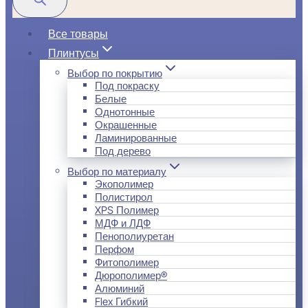
Все товары
Плинтусы
Выбор по покрытию
Под покраску
Белые
Однотонные
Окрашенные
Ламинированные
Под дерево
Выбор по материалу
Экополимер
Полистирол
XPS Полимер
МДФ и ЛДФ
Пенополиуретан
Перфом
Фитополимер
Дюрополимер®
Алюминий
Flex Гибкий