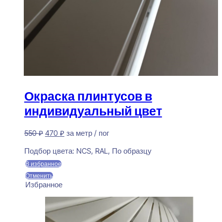
Окраска плинтусов в
индивидуальный цвет
Первоначальная
Текущая
550
₽
470
₽
за метр / пог
цена
цена:
Предзаказ
составляла
470 ₽.
Подбор цвета:
NCS, RAL, По образцу
550 ₽.
В избранное
Отменить
Избранное