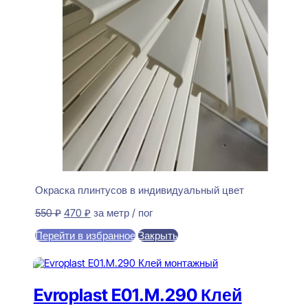
Окраска плинтусов в индивидуальный цвет
Первоначальная
Текущая
550
₽
470
₽
за метр / пог
цена
цена:
Перейти в избранное
Закрыть
составляла
470 ₽.
550 ₽.
В корзину
Evroplast E01.M.290 Клей