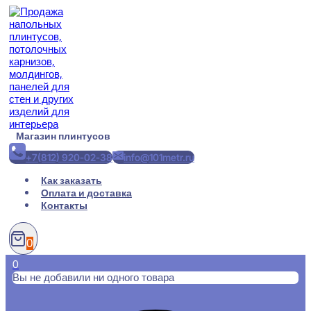
Перейти
к
содержимому
Магазин плинтусов
+7(812) 920-02-38
info@101metr.ru
Как заказать
Оплата и доставка
Контакты
0
0
Вы не добавили ни одного товара