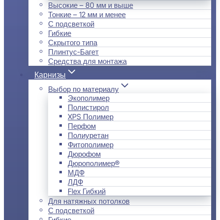
Высокие – 80 мм и выше
Тонкие – 12 мм и менее
С подсветкой
Гибкие
Скрытого типа
Плинтус-Багет
Средства для монтажа
Карнизы
Выбор по материалу
Экополимер
Полистирол
XPS Полимер
Перфом
Полиуретан
Фитополимер
Дюрофом
Дюрополимер®
МДФ
ЛДФ
Flex Гибкий
Для натяжных потолков
С подсветкой
Гибкие