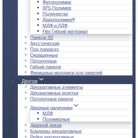
Фитополимер
XPS Полимер
Полиуретан
Дюрополимер®
МДФ и ЛДФ
Flex Гибкий материал
Панели 3D
Акустические
Под покраску
Окрашенные
Потолочные
Гибкие панели
Финишные молдинги для панелей
Другое
Декоративные элементы
Декоративные розетки
Потолочные панели
Дверные наличники
МДФ
Полимерные
Дверной декор
Бордюры декоративные
Рейки декоративные