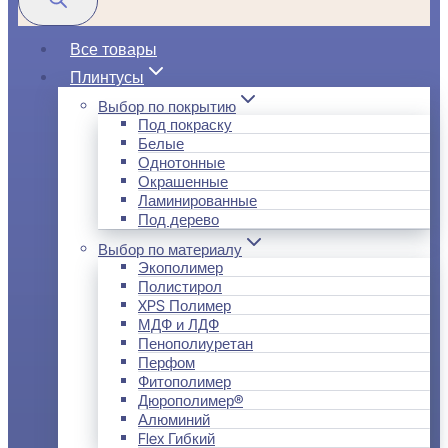
Все товары
Плинтусы
Выбор по покрытию
Под покраску
Белые
Однотонные
Окрашенные
Ламинированные
Под дерево
Выбор по материалу
Экополимер
Полистирол
XPS Полимер
МДФ и ЛДФ
Пенополиуретан
Перфом
Фитополимер
Дюрополимер®
Алюминий
Flex Гибкий