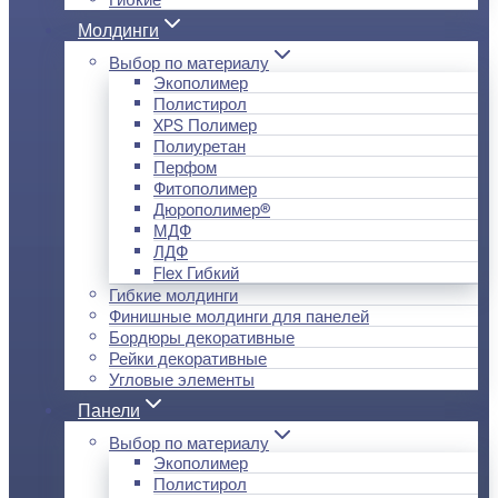
Молдинги
Выбор по материалу
Экополимер
Полистирол
XPS Полимер
Полиуретан
Перфом
Фитополимер
Дюрополимер®
МДФ
ЛДФ
Flex Гибкий
Гибкие молдинги
Финишные молдинги для панелей
Бордюры декоративные
Рейки декоративные
Угловые элементы
Панели
Выбор по материалу
Экополимер
Полистирол