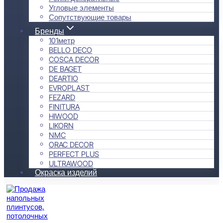
Угловые элементы
Сопутствующие товары
Бренды
101метр
BELLO DECO
COSCA DECOR
DE BAGET
DEARTIO
EVROPLAST
FEZARD
FINITURA
HIWOOD
LIKORN
NMC
ORAC DECOR
PERFECT PLUS
ULTRAWOOD
Окраска изделий