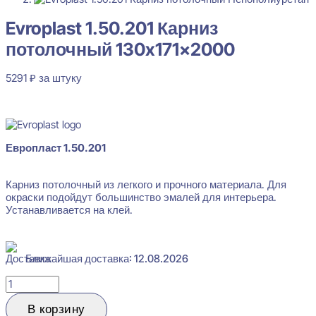
Evroplast 1.50.201 Карниз
потолочный 130x171x2000
5291
₽
за штуку
В наличии
Европласт 1.50.201
Карниз потолочный из легкого и прочного материала. Для
окраски подойдут большинство эмалей для интерьера.
Устанавливается на клей.
Evroplast 1.50.201 Карниз потолочный 130x171x2000
5291
₽
за штуку
Ближайшая доставка: 12.08.2026
Перейти в избранное
Закрыть
Количество
товара
Evroplast
В корзину