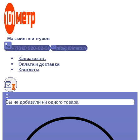
Перейти
к
содержимому
Магазин плинтусов
+7(812) 920-02-38
info@101metr.ru
Как заказать
Оплата и доставка
Контакты
0
0
Вы не добавили ни одного товара