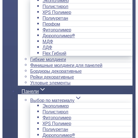
Экополимер
Полистирол
XPS Полимер
Полиуретан
Перфом
Фитополимер
Дюрополимер®
МДФ
ЛДФ
Flex Гибкий
Гибкие молдинги
Финишные молдинги для панелей
Бордюры декоративные
Рейки декоративные
Угловые элементы
Панели
Выбор по материалу
Экополимер
Полистирол
Фитополимер
XPS Полимер
Полиуретан
Дюрополимер®