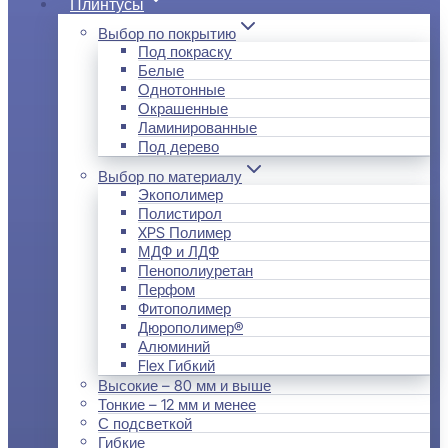
Плинтусы
Выбор по покрытию
Под покраску
Белые
Однотонные
Окрашенные
Ламинированные
Под дерево
Выбор по материалу
Экополимер
Полистирол
XPS Полимер
МДФ и ЛДФ
Пенополиуретан
Перфом
Фитополимер
Дюрополимер®
Алюминий
Flex Гибкий
Высокие – 80 мм и выше
Тонкие – 12 мм и менее
С подсветкой
Гибкие