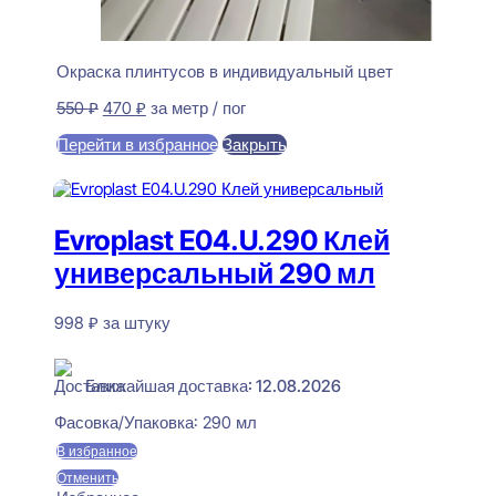
Окраска плинтусов в индивидуальный цвет
Первоначальная
Текущая
550
₽
470
₽
за метр / пог
цена
цена:
Перейти в избранное
Закрыть
составляла
470 ₽.
550 ₽.
В корзину
Evroplast E04.U.290 Клей
универсальный 290 мл
998
₽
за штуку
В наличии
Ближайшая доставка: 12.08.2026
Фасовка/Упаковка:
290 мл
В избранное
Отменить