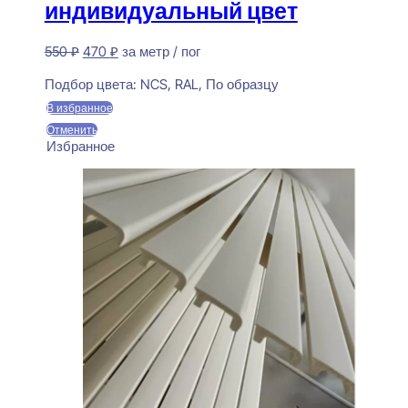
индивидуальный цвет
Первоначальная
Текущая
550
₽
470
₽
за метр / пог
цена
цена:
Предзаказ
составляла
470 ₽.
Подбор цвета:
NCS, RAL, По образцу
550 ₽.
В избранное
Отменить
Избранное