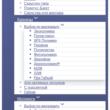
Скрытого типа
Плинтус-Багет
Средства для монтажа
Карнизы
Выбор по материалу
Экополимер
Полистирол
XPS Полимер
Перфом
Полиуретан
Фитополимер
Дюрофом
Дюрополимер®
МДФ
ЛДФ
Flex Гибкий
Для натяжных потолков
С подсветкой
Гибкие
Молдинги
Выбор по материалу