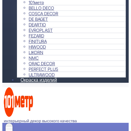
101метр
BELLO DECO
COSCA DECOR
DE BAGET
DEARTIO
EVROPLAST
FEZARD
FINITURA
HIWOOD
LIKORN
NMC
ORAC DECOR
PERFECT PLUS
ULTRAWOOD
Окраска изделий
интерьерный декор высокого качества