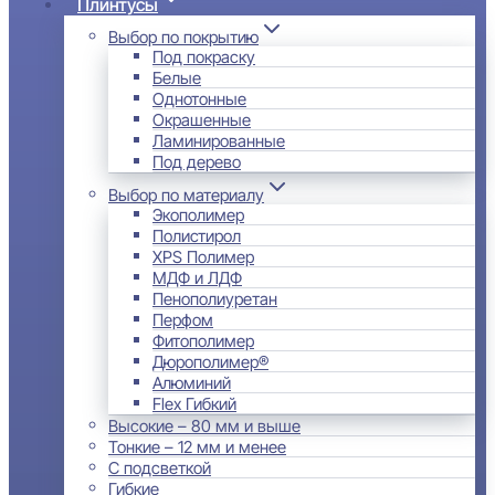
Плинтусы
Выбор по покрытию
Под покраску
Белые
Однотонные
Окрашенные
Ламинированные
Под дерево
Выбор по материалу
Экополимер
Полистирол
XPS Полимер
МДФ и ЛДФ
Пенополиуретан
Перфом
Фитополимер
Дюрополимер®
Алюминий
Flex Гибкий
Высокие – 80 мм и выше
Тонкие – 12 мм и менее
С подсветкой
Гибкие