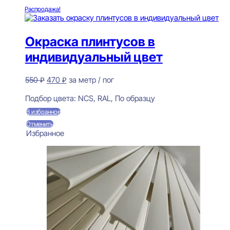
Распродажа!
Окраска плинтусов в
индивидуальный цвет
Первоначальная
Текущая
550
₽
470
₽
за метр / пог
цена
цена:
Предзаказ
составляла
470 ₽.
Подбор цвета:
NCS, RAL, По образцу
550 ₽.
В избранное
Отменить
Избранное