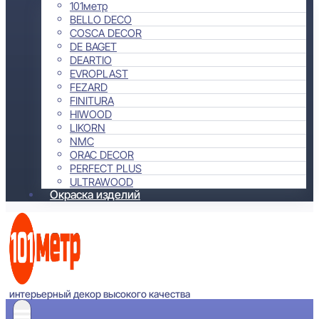
101метр
BELLO DECO
COSCA DECOR
DE BAGET
DEARTIO
EVROPLAST
FEZARD
FINITURA
HIWOOD
LIKORN
NMC
ORAC DECOR
PERFECT PLUS
ULTRAWOOD
Окраска изделий
интерьерный декор высокого качества