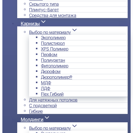
Скрытого типа
Плинтус-Багет
Средства для монтажа
Карнизы
Выбор по материалу
Экополимер
Полистирол
XPS Полимер
Перфом
Полиуретан
Фитополимер
Дюрофом
Дюрополимер®
МДФ
ЛДФ
Flex Гибкий
Для натяжных потолков
С подсветкой
Гибкие
Молдинги
Выбор по материалу