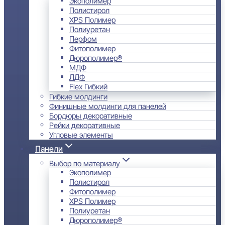
Экополимер
Полистирол
XPS Полимер
Полиуретан
Перфом
Фитополимер
Дюрополимер®
МДФ
ЛДФ
Flex Гибкий
Гибкие молдинги
Финишные молдинги для панелей
Бордюры декоративные
Рейки декоративные
Угловые элементы
Панели
Выбор по материалу
Экополимер
Полистирол
Фитополимер
XPS Полимер
Полиуретан
Дюрополимер®