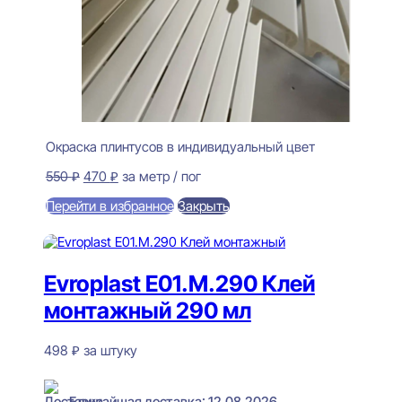
Окраска плинтусов в индивидуальный цвет
Первоначальная
Текущая
550
₽
470
₽
за метр / пог
цена
цена:
Перейти в избранное
Закрыть
составляла
470 ₽.
550 ₽.
В корзину
Evroplast E01.M.290 Клей
монтажный 290 мл
498
₽
за штуку
В наличии
Ближайшая доставка: 12.08.2026