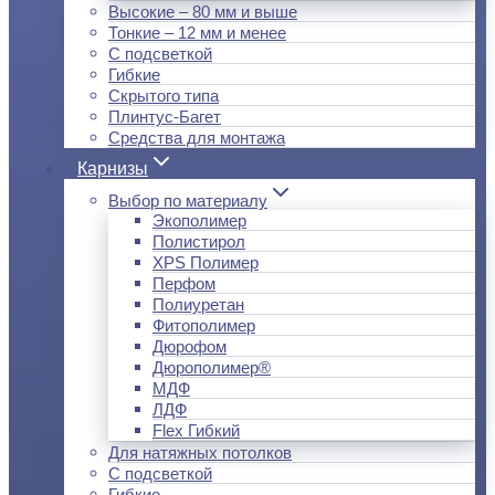
Высокие – 80 мм и выше
Тонкие – 12 мм и менее
С подсветкой
Гибкие
Скрытого типа
Плинтус-Багет
Средства для монтажа
Карнизы
Выбор по материалу
Экополимер
Полистирол
XPS Полимер
Перфом
Полиуретан
Фитополимер
Дюрофом
Дюрополимер®
МДФ
ЛДФ
Flex Гибкий
Для натяжных потолков
С подсветкой
Гибкие