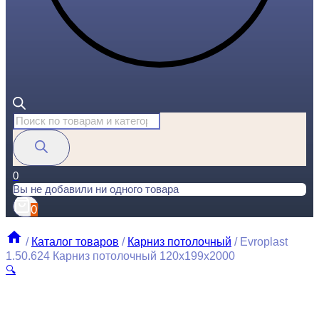
Поиск
товаров
0
Вы не добавили ни одного товара
0
/
Каталог товаров
/
Карниз потолочный
/
Evroplast
1.50.624 Карниз потолочный 120x199x2000
🔍