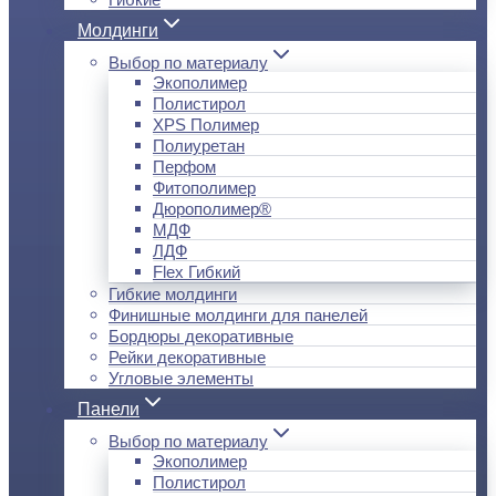
Молдинги
Выбор по материалу
Экополимер
Полистирол
XPS Полимер
Полиуретан
Перфом
Фитополимер
Дюрополимер®
МДФ
ЛДФ
Flex Гибкий
Гибкие молдинги
Финишные молдинги для панелей
Бордюры декоративные
Рейки декоративные
Угловые элементы
Панели
Выбор по материалу
Экополимер
Полистирол