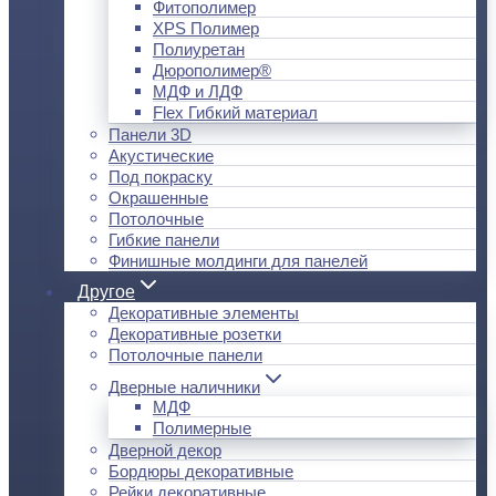
Фитополимер
XPS Полимер
Полиуретан
Дюрополимер®
МДФ и ЛДФ
Flex Гибкий материал
Панели 3D
Акустические
Под покраску
Окрашенные
Потолочные
Гибкие панели
Финишные молдинги для панелей
Другое
Декоративные элементы
Декоративные розетки
Потолочные панели
Дверные наличники
МДФ
Полимерные
Дверной декор
Бордюры декоративные
Рейки декоративные