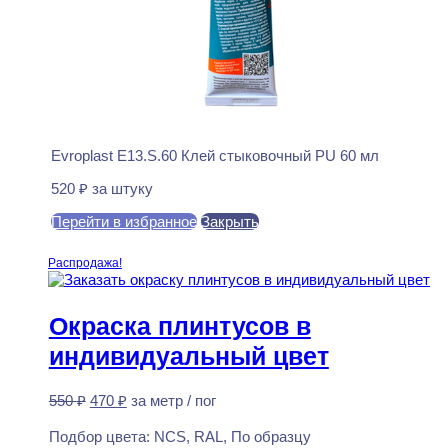
Evroplast E13.S.60 Клей стыковочный PU 60 мл
520
₽
за штуку
Перейти в избранное
Закрыть
В корзину
Распродажа!
Окраска плинтусов в
индивидуальный цвет
Первоначальная
Текущая
550
₽
470
₽
за метр / пог
цена
цена:
Предзаказ
составляла
470 ₽.
Подбор цвета:
NCS, RAL, По образцу