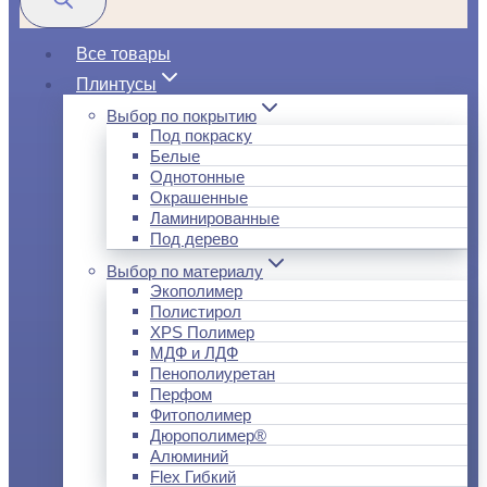
Все товары
Плинтусы
Выбор по покрытию
Под покраску
Белые
Однотонные
Окрашенные
Ламинированные
Под дерево
Выбор по материалу
Экополимер
Полистирол
XPS Полимер
МДФ и ЛДФ
Пенополиуретан
Перфом
Фитополимер
Дюрополимер®
Алюминий
Flex Гибкий