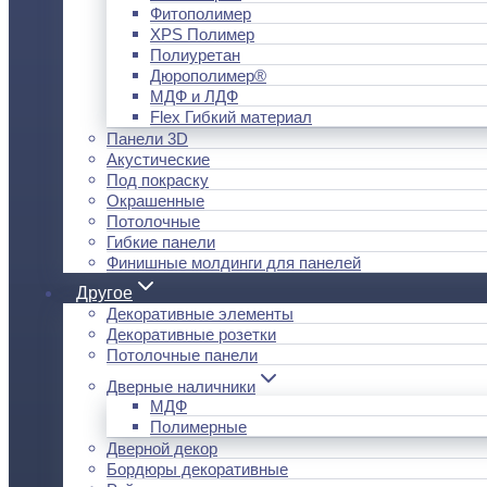
Фитополимер
XPS Полимер
Полиуретан
Дюрополимер®
МДФ и ЛДФ
Flex Гибкий материал
Панели 3D
Акустические
Под покраску
Окрашенные
Потолочные
Гибкие панели
Финишные молдинги для панелей
Другое
Декоративные элементы
Декоративные розетки
Потолочные панели
Дверные наличники
МДФ
Полимерные
Дверной декор
Бордюры декоративные