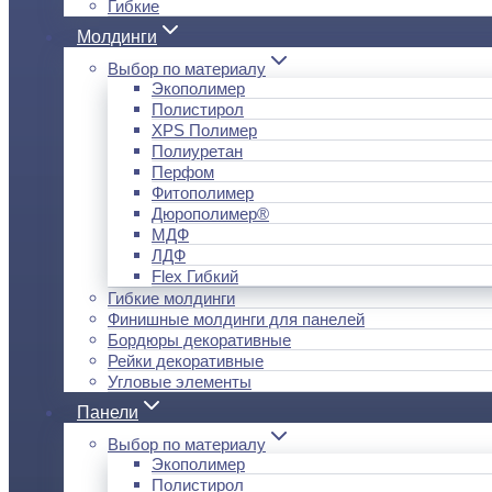
Гибкие
Молдинги
Выбор по материалу
Экополимер
Полистирол
XPS Полимер
Полиуретан
Перфом
Фитополимер
Дюрополимер®
МДФ
ЛДФ
Flex Гибкий
Гибкие молдинги
Финишные молдинги для панелей
Бордюры декоративные
Рейки декоративные
Угловые элементы
Панели
Выбор по материалу
Экополимер
Полистирол