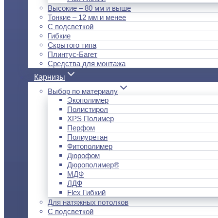
Высокие – 80 мм и выше
Тонкие – 12 мм и менее
С подсветкой
Гибкие
Скрытого типа
Плинтус-Багет
Средства для монтажа
Карнизы
Выбор по материалу
Экополимер
Полистирол
XPS Полимер
Перфом
Полиуретан
Фитополимер
Дюрофом
Дюрополимер®
МДФ
ЛДФ
Flex Гибкий
Для натяжных потолков
С подсветкой