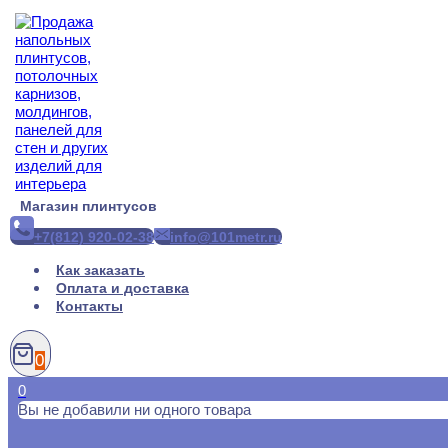
Перейти
к
содержимому
Магазин плинтусов
+7(812) 920-02-38
info@101metr.ru
Как заказать
Оплата и доставка
Контакты
0
0
Вы не добавили ни одного товара