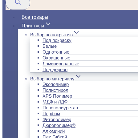
Все товары
Плинтусы
Выбор по покрытию
Под покраску
Белые
Однотонные
Окрашенные
Ламинированные
Под дерево
Выбор по материалу
Экополимер
Полистирол
XPS Полимер
МДФ и ЛДФ
Пенополиуретан
Перфом
Фитополимер
Дюрополимер®
Алюминий
Flex Гибкий