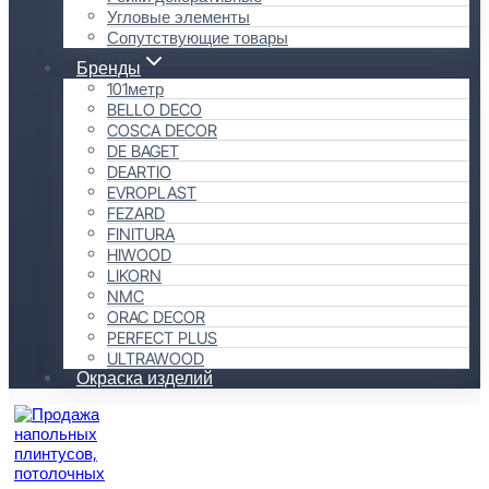
Угловые элементы
Сопутствующие товары
Бренды
101метр
BELLO DECO
COSCA DECOR
DE BAGET
DEARTIO
EVROPLAST
FEZARD
FINITURA
HIWOOD
LIKORN
NMC
ORAC DECOR
PERFECT PLUS
ULTRAWOOD
Окраска изделий