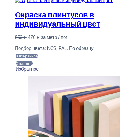
Окраска плинтусов в
индивидуальный цвет
Первоначальная
Текущая
550
₽
470
₽
за метр / пог
цена
цена:
Предзаказ
составляла
470 ₽.
Подбор цвета:
NCS, RAL, По образцу
550 ₽.
В избранное
Отменить
Избранное