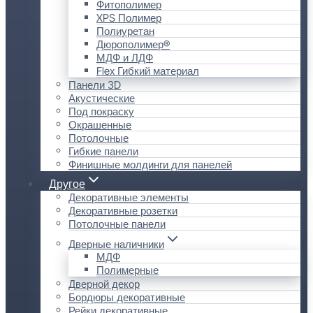
Фитополимер
XPS Полимер
Полиуретан
Дюрополимер®
МДФ и ЛДФ
Flex Гибкий материал
Панели 3D
Акустические
Под покраску
Окрашенные
Потолочные
Гибкие панели
Финишные молдинги для панелей
Другое
Декоративные элементы
Декоративные розетки
Потолочные панели
Дверные наличники
МДФ
Полимерные
Дверной декор
Бордюры декоративные
Рейки декоративные