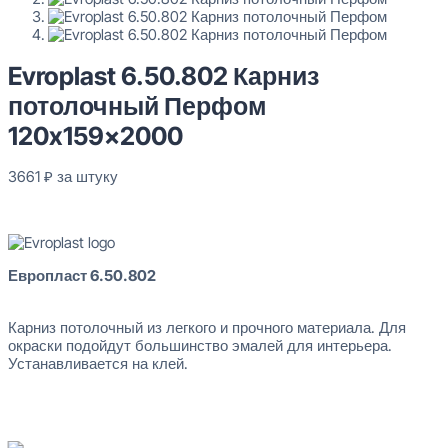
Evroplast 6.50.802 Карниз потолочный Перфом 120x159x2000
3661
₽
за штуку
Evroplast 6.50.802 Карниз
Перейти в избранное
Закрыть
потолочный Перфом
120x159x2000
3661
₽
за штуку
В наличии
Европласт 6.50.802
Карниз потолочный из легкого и прочного материала. Для
окраски подойдут большинство эмалей для интерьера.
Устанавливается на клей.