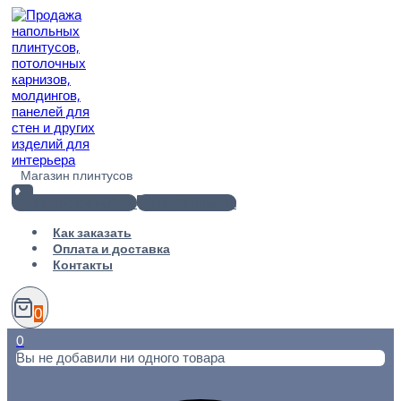
Перейти
к
содержимому
Магазин плинтусов
+7(812) 920-02-38
info@101metr.ru
Как заказать
Оплата и доставка
Контакты
0
0
Вы не добавили ни одного товара