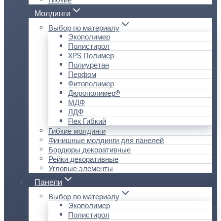
Молдинги
Выбор по материалу
Экополимер
Полистирол
XPS Полимер
Полиуретан
Перфом
Фитополимер
Дюрополимер®
МДФ
ЛДФ
Flex Гибкий
Гибкие молдинги
Финишные молдинги для панелей
Бордюры декоративные
Рейки декоративные
Угловые элементы
Панели
Выбор по материалу
Экополимер
Полистирол