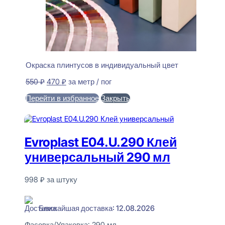
Окраска плинтусов в индивидуальный цвет
Первоначальная
Текущая
550
₽
470
₽
за метр / пог
цена
цена:
Перейти в избранное
Закрыть
составляла
470 ₽.
550 ₽.
В корзину
Evroplast E04.U.290 Клей
универсальный 290 мл
998
₽
за штуку
В наличии
Ближайшая доставка: 12.08.2026
Фасовка/Упаковка:
290 мл