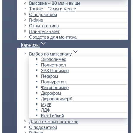
Высокие – 80 мм и выше
Тонкие – 12 мм и менее
С подсветкой
Гибкие
Скрытого типа
Плинтус-Багет
Средства для монтажа
Карнизы
Выбор по материалу
Экополимер
Полистирол
XPS Полимер
Перфом
Полиуретан
Фитополимер
Дюрофом
Дюрополимер®
МДФ
ЛДФ
Flex Гибкий
Для натяжных потолков
С подсветкой
Гибкие