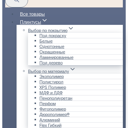
Все товары
Плинтусы
Выбор по покрытию
Под покраску
Белые
Однотонные
Окрашенные
Ламинированные
Под дерево
Выбор по материалу
Экополимер
Полистирол
XPS Полимер
МДФ и ЛДФ
Пенополиуретан
Перфом
Фитополимер
Дюрополимер®
Алюминий
Flex Гибкий