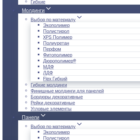
Гибкие
Молдинги
Выбор по материалу
Экополимер
Полистирол
XPS Полимер
Полиуретан
Перфом
Фитополимер
Дюрополимер®
МДФ
ЛДФ
Flex Гибкий
Гибкие молдинги
Финишные молдинги для панелей
Бордюры декоративные
Рейки декоративные
Угловые элементы
Панели
Выбор по материалу
Экополимер
Полистирол