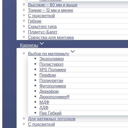
Высокие – 80 мм и выше
Тонкие – 12 мм и менее
С подсветкой
Гибкие
Скрытого типа
Плинтус-Багет
Средства для монтажа
Карнизы
Выбор по материалу
Экополимер
Полистирол
XPS Полимер
Перфом
Полиуретан
Фитополимер
Дюрофом
Дюрополимер®
МДФ
ЛДФ
Flex Гибкий
Для натяжных потолков
С подсветкой