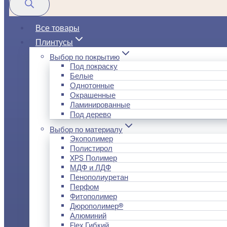
Все товары
Плинтусы
Выбор по покрытию
Под покраску
Белые
Однотонные
Окрашенные
Ламинированные
Под дерево
Выбор по материалу
Экополимер
Полистирол
XPS Полимер
МДФ и ЛДФ
Пенополиуретан
Перфом
Фитополимер
Дюрополимер®
Алюминий
Flex Гибкий