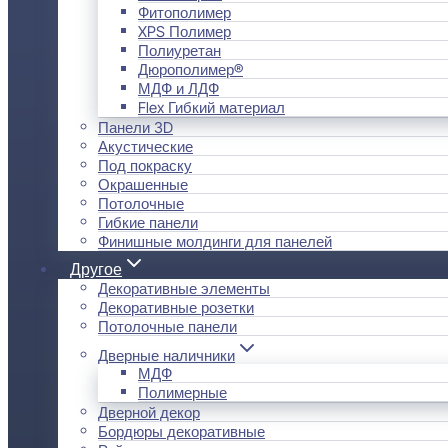
Фитополимер
XPS Полимер
Полиуретан
Дюрополимер®
МДФ и ЛДФ
Flex Гибкий материал
Панели 3D
Акустические
Под покраску
Окрашенные
Потолочные
Гибкие панели
Финишные молдинги для панелей
Другое
Декоративные элементы
Декоративные розетки
Потолочные панели
Дверные наличники
МДФ
Полимерные
Дверной декор
Бордюры декоративные