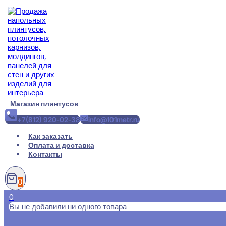
Перейти
к
содержимому
Магазин плинтусов
+7(812) 920-02-38
info@101metr.ru
Как заказать
Оплата и доставка
Контакты
0
0
Вы не добавили ни одного товара