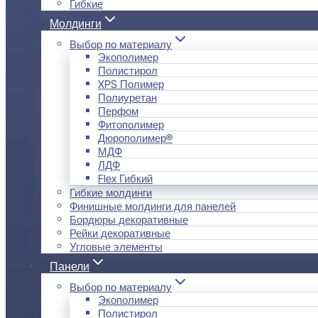
Гибкие
Молдинги
Выбор по материалу
Экополимер
Полистирол
XPS Полимер
Полиуретан
Перфом
Фитополимер
Дюрополимер®
МДФ
ЛДФ
Flex Гибкий
Гибкие молдинги
Финишные молдинги для панелей
Бордюры декоративные
Рейки декоративные
Угловые элементы
Панели
Выбор по материалу
Экополимер
Полистирол