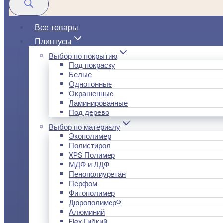
Все товары
Плинтусы
Выбор по покрытию
Под покраску
Белые
Однотонные
Окрашенные
Ламинированные
Под дерево
Выбор по материалу
Экополимер
Полистирол
XPS Полимер
МДФ и ЛДФ
Пенополиуретан
Перфом
Фитополимер
Дюрополимер®
Алюминий
Flex Гибкий