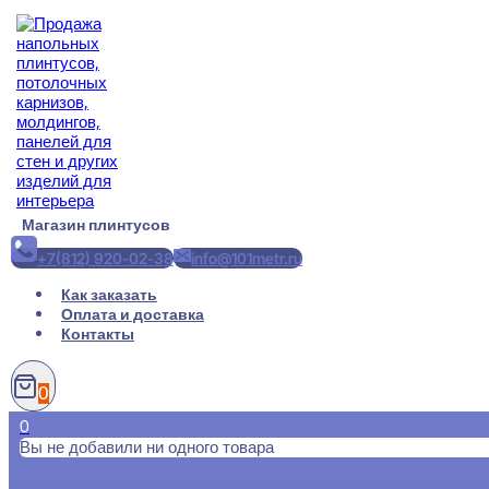
Перейти
к
содержимому
Магазин плинтусов
+7(812) 920-02-38
info@101metr.ru
Как заказать
Оплата и доставка
Контакты
0
0
Вы не добавили ни одного товара