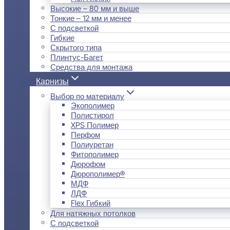
Высокие – 80 мм и выше
Тонкие – 12 мм и менее
С подсветкой
Гибкие
Скрытого типа
Плинтус-Багет
Средства для монтажа
Карнизы
Выбор по материалу
Экополимер
Полистирол
XPS Полимер
Перфом
Полиуретан
Фитополимер
Дюрофом
Дюрополимер®
МДФ
ЛДФ
Flex Гибкий
Для натяжных потолков
С подсветкой