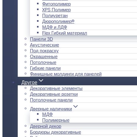
Фитополимер
XPS Полимер
Полиуретан
Дюрополимер®
МДФ и ЛДФ
Flex Гибкий материал
Панели 3D
Акустические
Под покраску
Окрашенные
Потолочные
Гибкие панели
Финишные молдинги для панелей
Другое
Декоративные элементы
Декоративные розетки
Потолочные панели
Дверные наличники
МДФ
Полимерные
Дверной декор
Бордюры декоративные