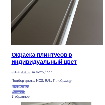
Окраска плинтусов в
индивидуальный цвет
Первоначальная
Текущая
550
₽
470
₽
за метр / пог
цена
цена:
Предзаказ
составляла
470 ₽.
Подбор цвета:
NCS, RAL, По образцу
550 ₽.
В избранное
Отменить
Избранное