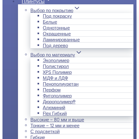
Плинтусы
Выбор по покрытию
Под покраску
Белые
Однотонные
Окрашенные
Ламинированные
Под дерево
Выбор по материалу
Экополимер
Полистирол
XPS Полимер
МДФ и ЛДФ
Пенополиуретан
Перфом
Фитополимер
Дюрополимер®
Алюминий
Flex Гибкий
Высокие – 80 мм и выше
Тонкие – 12 мм и менее
С подсветкой
Гибкие