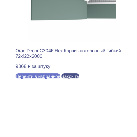
Orac Decor C304F Flex Карниз потолочный Гибкий
72x122x2000
9368
₽
за штуку
Перейти в избранное
Закрыть
В корзину
Perfect Plus P234 Карниз