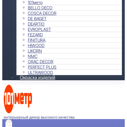
101метр
BELLO DECO
COSCA DECOR
DE BAGET
DEARTIO
EVROPLAST
FEZARD
FINITURA
HIWOOD
LIKORN
NMC
ORAC DECOR
PERFECT PLUS
ULTRAWOOD
Окраска изделий
интерьерный декор высокого качества