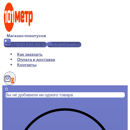
Перейти
к
содержимому
Магазин плинтусов
+7(812) 920-02-38
info@101metr.ru
Как заказать
Оплата и доставка
Контакты
0
0
Вы не добавили ни одного товара