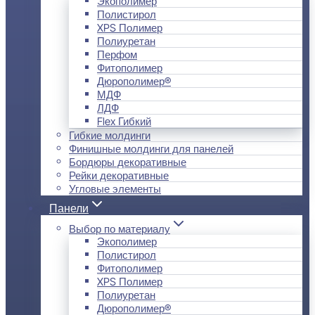
Экополимер
Полистирол
XPS Полимер
Полиуретан
Перфом
Фитополимер
Дюрополимер®
МДФ
ЛДФ
Flex Гибкий
Гибкие молдинги
Финишные молдинги для панелей
Бордюры декоративные
Рейки декоративные
Угловые элементы
Панели
Выбор по материалу
Экополимер
Полистирол
Фитополимер
XPS Полимер
Полиуретан
Дюрополимер®