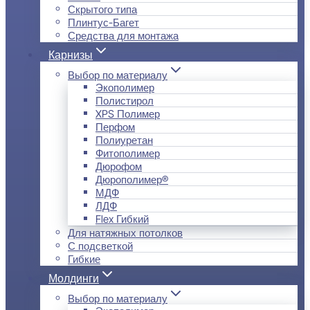
Скрытого типа
Плинтус-Багет
Средства для монтажа
Карнизы
Выбор по материалу
Экополимер
Полистирол
XPS Полимер
Перфом
Полиуретан
Фитополимер
Дюрофом
Дюрополимер®
МДФ
ЛДФ
Flex Гибкий
Для натяжных потолков
С подсветкой
Гибкие
Молдинги
Выбор по материалу