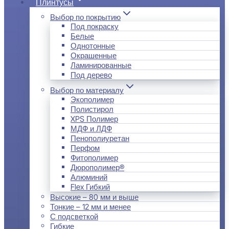
Плинтусы
Выбор по покрытию
Под покраску
Белые
Однотонные
Окрашенные
Ламинированные
Под дерево
Выбор по материалу
Экополимер
Полистирол
XPS Полимер
МДФ и ЛДФ
Пенополиуретан
Перфом
Фитополимер
Дюрополимер®
Алюминий
Flex Гибкий
Высокие – 80 мм и выше
Тонкие – 12 мм и менее
С подсветкой
Гибкие