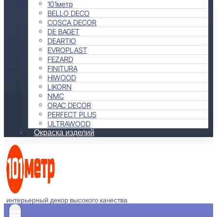
101метр
BELLO DECO
COSCA DECOR
DE BAGET
DEARTIO
EVROPLAST
FEZARD
FINITURA
HIWOOD
LIKORN
NMC
ORAC DECOR
PERFECT PLUS
ULTRAWOOD
Окраска изделий
интерьерный декор высокого качества