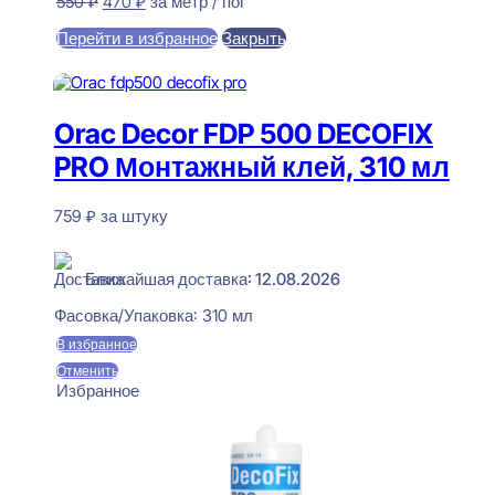
Первоначальная
Текущая
550
₽
470
₽
за метр / пог
цена
цена:
Перейти в избранное
Закрыть
составляла
470 ₽.
550 ₽.
В корзину
Orac Decor FDP 500 DECOFIX
PRO Монтажный клей, 310 мл
759
₽
за штуку
В наличии
Ближайшая доставка: 12.08.2026
Фасовка/Упаковка:
310 мл
В избранное
Отменить
Избранное