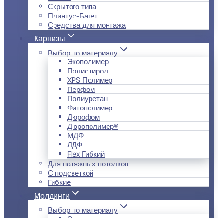
Скрытого типа
Плинтус-Багет
Средства для монтажа
Карнизы
Выбор по материалу
Экополимер
Полистирол
XPS Полимер
Перфом
Полиуретан
Фитополимер
Дюрофом
Дюрополимер®
МДФ
ЛДФ
Flex Гибкий
Для натяжных потолков
С подсветкой
Гибкие
Молдинги
Выбор по материалу