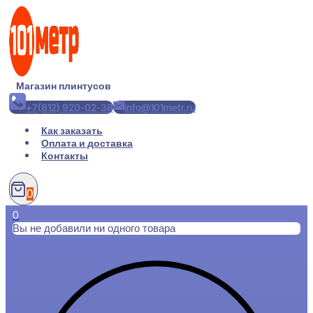
Перейти
к
содержимому
Магазин плинтусов
+7(812) 920-02-38
info@101metr.ru
Как заказать
Оплата и доставка
Контакты
0
0
Вы не добавили ни одного товара