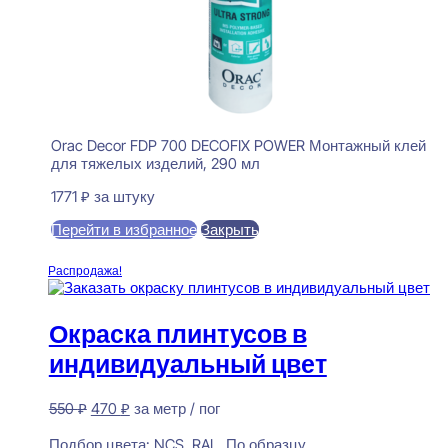
Orac Decor FDP 700 DECOFIX POWER Монтажный клей
для тяжелых изделий, 290 мл
1771
₽
за штуку
Перейти в избранное
Закрыть
В корзину
Распродажа!
Окраска плинтусов в
индивидуальный цвет
Первоначальная
Текущая
550
₽
470
₽
за метр / пог
цена
цена:
Предзаказ
составляла
470 ₽.
Подбор цвета:
NCS, RAL, По образцу