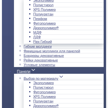
Экополимер
Полистирол
XPS Полимер
Полиуретан
Перфом
Фитополимер
Дюрополимер®
МДФ
ЛДФ
Flex Гибкий
Гибкие молдинги
Финишные молдинги для панелей
Бордюры декоративные
Рейки декоративные
Угловые элементы
Панели
Выбор по материалу
Экополимер
Полистирол
Фитополимер
XPS Полимер
Полиуретан
Дюрополимер®