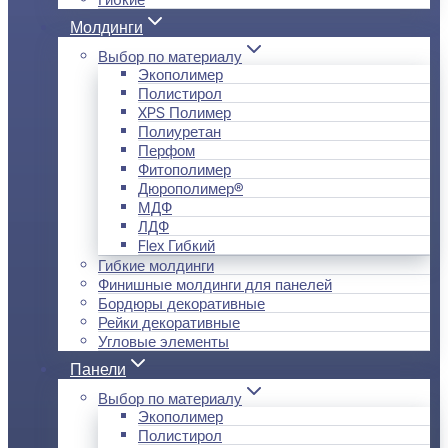
Молдинги
Выбор по материалу
Экополимер
Полистирол
XPS Полимер
Полиуретан
Перфом
Фитополимер
Дюрополимер®
МДФ
ЛДФ
Flex Гибкий
Гибкие молдинги
Финишные молдинги для панелей
Бордюры декоративные
Рейки декоративные
Угловые элементы
Панели
Выбор по материалу
Экополимер
Полистирол