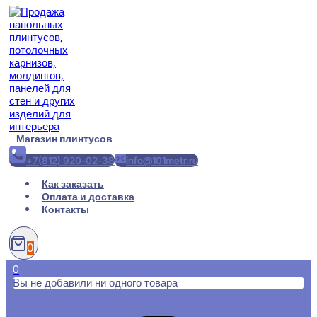
Перейти
к
содержимому
Магазин плинтусов
+7(812) 920-02-38
info@101metr.ru
Как заказать
Оплата и доставка
Контакты
0
0
Вы не добавили ни одного товара