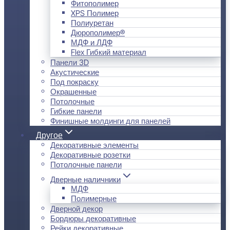
Фитополимер
XPS Полимер
Полиуретан
Дюрополимер®
МДФ и ЛДФ
Flex Гибкий материал
Панели 3D
Акустические
Под покраску
Окрашенные
Потолочные
Гибкие панели
Финишные молдинги для панелей
Другое
Декоративные элементы
Декоративные розетки
Потолочные панели
Дверные наличники
МДФ
Полимерные
Дверной декор
Бордюры декоративные
Рейки декоративные