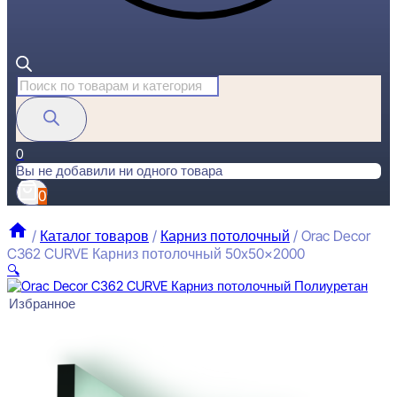
Поиск
товаров
0
Вы не добавили ни одного товара
0
/
Каталог товаров
/
Карниз потолочный
/
Orac Decor
C362 CURVE Карниз потолочный 50x50x2000
🔍
Избранное