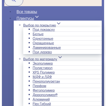
Все товары
Плинтусы
Выбор по покрытию
Под покраску
Белые
Однотонные
Окрашенные
Ламинированные
Под дерево
Выбор по материалу
Экополимер
Полистирол
XPS Полимер
МДФ и ЛДФ
Пенополиуретан
Перфом
Фитополимер
Дюрополимер®
Алюминий
Flex Гибкий