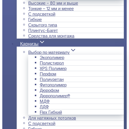
Высокие – 80 мм и выше
Тонкие – 12 мм и менее
С подсветкой
Гибкие
Скрытого типа
Плинтус-Багет
Средства для монтажа
Карнизы
Выбор по материалу
Экополимер
Полистирол
XPS Полимер
Перфом
Полиуретан
Фитополимер
Дюрофом
Дюрополимер®
МДФ
ЛДФ
Flex Гибкий
Для натяжных потолков
С подсветкой
Гибкие