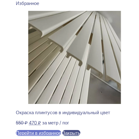
Избранное
Окраска плинтусов в индивидуальный цвет
Первоначальная
Текущая
550
₽
470
₽
за метр / пог
цена
цена:
Перейти в избранное
Закрыть
составляла
470 ₽.