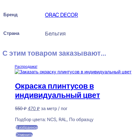
Бренд
ORAC DECOR
Страна
Бельгия
С этим товаром заказывают...
Распродажа!
Окраска плинтусов в
индивидуальный цвет
Первоначальная
Текущая
550
₽
470
₽
за метр / пог
цена
цена:
Предзаказ
составляла
470 ₽.
Подбор цвета:
NCS, RAL, По образцу
550 ₽.
В избранное
Отменить