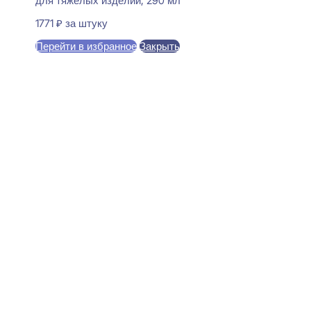
для тяжелых изделий, 290 мл
1771
₽
за штуку
Перейти в избранное
Закрыть
В корзину
Perfect Plus P191 Карниз
потолочный 78x140x2000
1770
₽
за штуку
В наличии
Ближайшая доставка: 12.08.2026
По потолку:
78 мм
По стене:
140 мм
Длина:
2000 мм