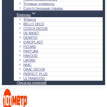
Угловые элементы
Сопутствующие товары
Бренды
101метр
BELLO DECO
COSCA DECOR
DE BAGET
DEARTIO
EVROPLAST
FEZARD
FINITURA
HIWOOD
LIKORN
NMC
ORAC DECOR
PERFECT PLUS
ULTRAWOOD
Окраска изделий