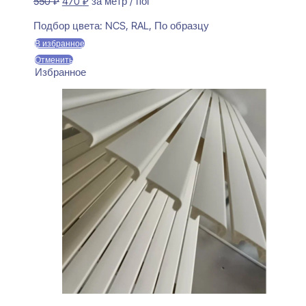
Первоначальная
Текущая
550
₽
470
₽
за метр / пог
цена
цена:
Предзаказ
составляла
470 ₽.
Подбор цвета:
NCS, RAL, По образцу
550 ₽.
В избранное
Отменить
Избранное