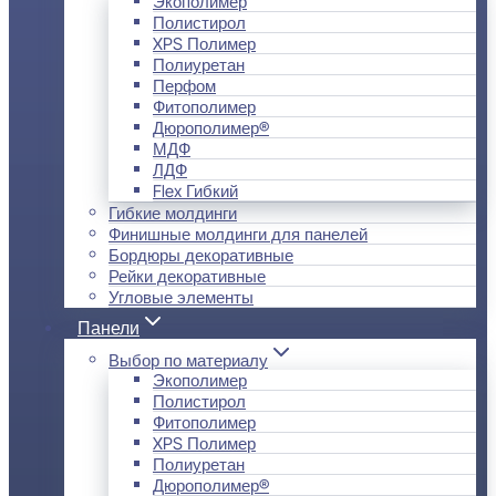
Экополимер
Полистирол
XPS Полимер
Полиуретан
Перфом
Фитополимер
Дюрополимер®
МДФ
ЛДФ
Flex Гибкий
Гибкие молдинги
Финишные молдинги для панелей
Бордюры декоративные
Рейки декоративные
Угловые элементы
Панели
Выбор по материалу
Экополимер
Полистирол
Фитополимер
XPS Полимер
Полиуретан
Дюрополимер®