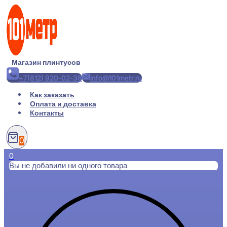
Перейти
к
содержимому
Магазин плинтусов
+7(812) 920-02-38
info@101metr.ru
Как заказать
Оплата и доставка
Контакты
0
0
Вы не добавили ни одного товара