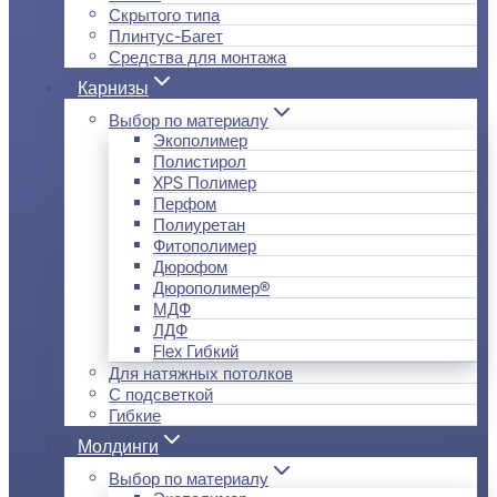
Скрытого типа
Плинтус-Багет
Средства для монтажа
Карнизы
Выбор по материалу
Экополимер
Полистирол
XPS Полимер
Перфом
Полиуретан
Фитополимер
Дюрофом
Дюрополимер®
МДФ
ЛДФ
Flex Гибкий
Для натяжных потолков
С подсветкой
Гибкие
Молдинги
Выбор по материалу