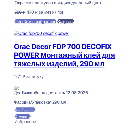
Окраска плинтусов в индивидуальный цвет
Первоначальная
Текущая
550
₽
470
₽
за метр / пог
цена
цена:
Перейти в избранное
Закрыть
составляла
470 ₽.
550 ₽.
В корзину
Orac Decor FDP 700 DECOFIX
POWER Монтажный клей для
тяжелых изделий, 290 мл
1771
₽
за штуку
В наличии
Ближайшая доставка: 12.08.2026
Фасовка/Упаковка:
290 мл
В избранное
Отменить
Избранное