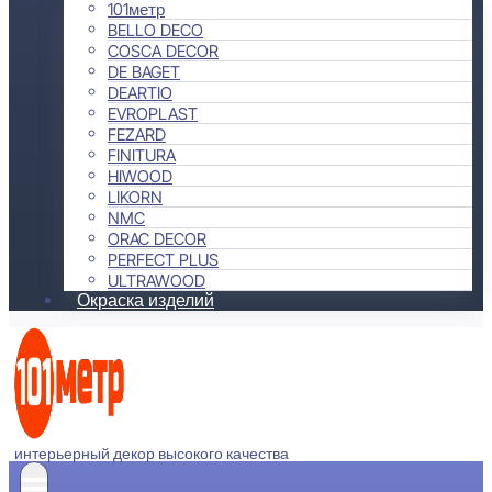
101метр
BELLO DECO
COSCA DECOR
DE BAGET
DEARTIO
EVROPLAST
FEZARD
FINITURA
HIWOOD
LIKORN
NMC
ORAC DECOR
PERFECT PLUS
ULTRAWOOD
Окраска изделий
интерьерный декор высокого качества