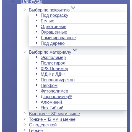
Плинтусы
Выбор по покрытию
Под покраску
Белые
Однотонные
Окрашенные
Ламинированные
Под дерево
Выбор по материалу
Экополимер
Полистирол
XPS Полимер
МДФ и ЛДФ
Пенополиуретан
Перфом
Фитополимер
Дюрополимер®
Алюминий
Flex Гибкий
Высокие – 80 мм и выше
Тонкие – 12 мм и менее
С подсветкой
Гибкие