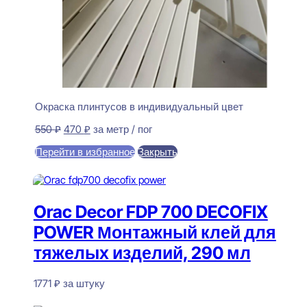
Окраска плинтусов в индивидуальный цвет
Первоначальная
Текущая
550
₽
470
₽
за метр / пог
цена
цена:
Перейти в избранное
Закрыть
составляла
470 ₽.
550 ₽.
В корзину
Orac Decor FDP 700 DECOFIX
POWER Монтажный клей для
тяжелых изделий, 290 мл
1771
₽
за штуку
В наличии