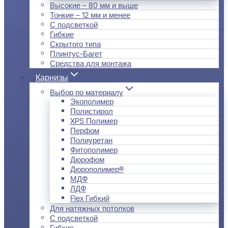
Высокие – 80 мм и выше
Тонкие – 12 мм и менее
С подсветкой
Гибкие
Скрытого типа
Плинтус-Багет
Средства для монтажа
Карнизы
Выбор по материалу
Экополимер
Полистирол
XPS Полимер
Перфом
Полиуретан
Фитополимер
Дюрофом
Дюрополимер®
МДФ
ЛДФ
Flex Гибкий
Для натяжных потолков
С подсветкой
Гибкие