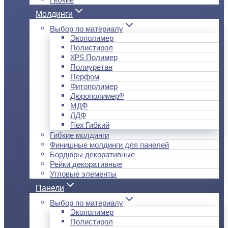
Молдинги
Выбор по материалу
Экополимер
Полистирол
XPS Полимер
Полиуретан
Перфом
Фитополимер
Дюрополимер®
МДФ
ЛДФ
Flex Гибкий
Гибкие молдинги
Финишные молдинги для панелей
Бордюры декоративные
Рейки декоративные
Угловые элементы
Панели
Выбор по материалу
Экополимер
Полистирол