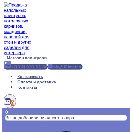
Перейти
к
содержимому
Магазин плинтусов
+7(812) 920-02-38
info@101metr.ru
Как заказать
Оплата и доставка
Контакты
0
0
Вы не добавили ни одного товара