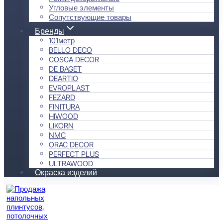
Угловые элементы
Сопутствующие товары
Бренды
101метр
BELLO DECO
COSCA DECOR
DE BAGET
DEARTIO
EVROPLAST
FEZARD
FINITURA
HIWOOD
LIKORN
NMC
ORAC DECOR
PERFECT PLUS
ULTRAWOOD
Окраска изделий