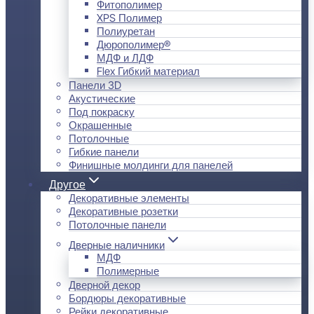
Фитополимер
XPS Полимер
Полиуретан
Дюрополимер®
МДФ и ЛДФ
Flex Гибкий материал
Панели 3D
Акустические
Под покраску
Окрашенные
Потолочные
Гибкие панели
Финишные молдинги для панелей
Другое
Декоративные элементы
Декоративные розетки
Потолочные панели
Дверные наличники
МДФ
Полимерные
Дверной декор
Бордюры декоративные
Рейки декоративные