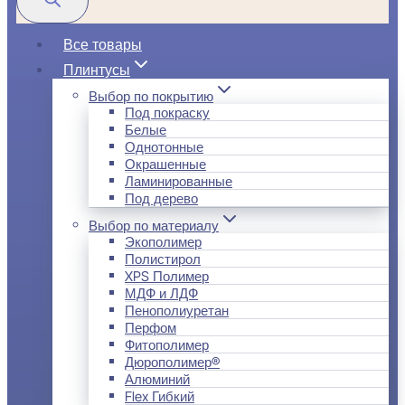
Все товары
Плинтусы
Выбор по покрытию
Под покраску
Белые
Однотонные
Окрашенные
Ламинированные
Под дерево
Выбор по материалу
Экополимер
Полистирол
XPS Полимер
МДФ и ЛДФ
Пенополиуретан
Перфом
Фитополимер
Дюрополимер®
Алюминий
Flex Гибкий