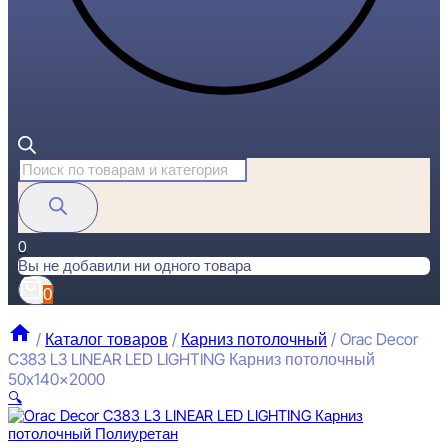
Поиск
товаров
0
Вы не добавили ни одного товара
0
/
Каталог товаров
/
Карниз потолочный
/
Orac Decor
C383 L3 LINEAR LED LIGHTING Карниз потолочный
50x140x2000
🔍