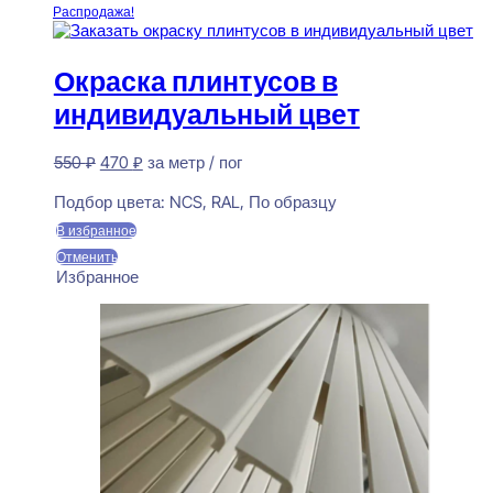
Распродажа!
Окраска плинтусов в
индивидуальный цвет
Первоначальная
Текущая
550
₽
470
₽
за метр / пог
цена
цена:
Предзаказ
составляла
470 ₽.
Подбор цвета:
NCS, RAL, По образцу
550 ₽.
В избранное
Отменить
Избранное