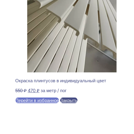
Окраска плинтусов в индивидуальный цвет
Первоначальная
Текущая
550
₽
470
₽
за метр / пог
цена
цена:
Перейти в избранное
Закрыть
составляла
470 ₽.
550 ₽.
В корзину