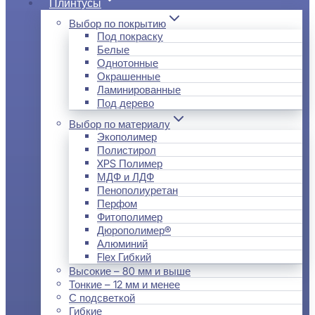
Плинтусы
Выбор по покрытию
Под покраску
Белые
Однотонные
Окрашенные
Ламинированные
Под дерево
Выбор по материалу
Экополимер
Полистирол
XPS Полимер
МДФ и ЛДФ
Пенополиуретан
Перфом
Фитополимер
Дюрополимер®
Алюминий
Flex Гибкий
Высокие – 80 мм и выше
Тонкие – 12 мм и менее
С подсветкой
Гибкие