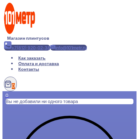
Перейти
к
содержимому
Магазин плинтусов
+7(812) 920-02-38
info@101metr.ru
Как заказать
Оплата и доставка
Контакты
0
0
Вы не добавили ни одного товара