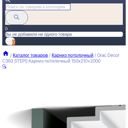
Поиск
товаров
0
Вы не добавили ни одного товара
0
/
Каталог товаров
/
Карниз потолочный
/
Orac Decor
C393 STEPS Карниз потолочный 150x210x2000
🔍
O
П