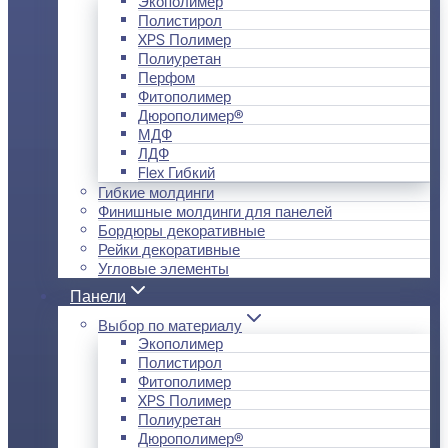
Экополимер
Полистирол
XPS Полимер
Полиуретан
Перфом
Фитополимер
Дюрополимер®
МДФ
ЛДФ
Flex Гибкий
Гибкие молдинги
Финишные молдинги для панелей
Бордюры декоративные
Рейки декоративные
Угловые элементы
Панели
Выбор по материалу
Экополимер
Полистирол
Фитополимер
XPS Полимер
Полиуретан
Дюрополимер®