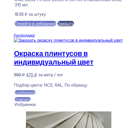
310 мл
1838
₽
за штуку
Перейти в избранное
Закрыть
В корзину
Распродажа!
Окраска плинтусов в
индивидуальный цвет
Первоначальная
Текущая
550
₽
470
₽
за метр / пог
цена
цена:
Предзаказ
составляла
470 ₽.
Подбор цвета:
NCS, RAL, По образцу
550 ₽.
В избранное
Отменить
Избранное