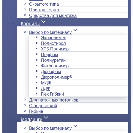
Скрытого типа
Плинтус-Багет
Средства для монтажа
Карнизы
Выбор по материалу
Экополимер
Полистирол
XPS Полимер
Перфом
Полиуретан
Фитополимер
Дюрофом
Дюрополимер®
МДФ
ЛДФ
Flex Гибкий
Для натяжных потолков
С подсветкой
Гибкие
Молдинги
Выбор по материалу