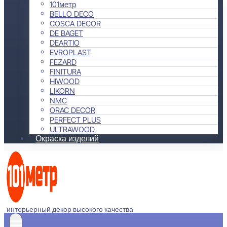
101метр
BELLO DECO
COSCA DECOR
DE BAGET
DEARTIO
EVROPLAST
FEZARD
FINITURA
HIWOOD
LIKORN
NMC
ORAC DECOR
PERFECT PLUS
ULTRAWOOD
Окраска изделий
интерьерный декор высокого качества