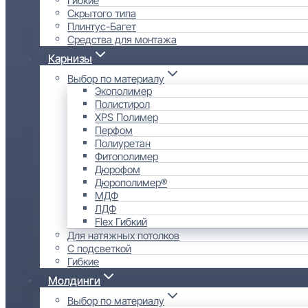
Скрытого типа
Плинтус-Багет
Средства для монтажа
Карнизы
Выбор по материалу
Экополимер
Полистирол
XPS Полимер
Перфом
Полиуретан
Фитополимер
Дюрофом
Дюрополимер®
МДФ
ЛДФ
Flex Гибкий
Для натяжных потолков
С подсветкой
Гибкие
Молдинги
Выбор по материалу