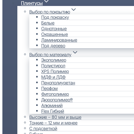
Плинтусы
Выбор по покрытию
Под покраску
Белые
Однотонные
Окрашенные
Ламинированные
Под дерево
Выбор по материалу
Экополимер
Полистирол
XPS Полимер
МДФ и ЛДФ
Пенополиуретан
Перфом
Фитополимер
Дюрополимер®
Алюминий
Flex Гибкий
Высокие – 80 мм и выше
Тонкие – 12 мм и менее
С подсветкой
Гибкие