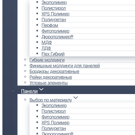
Экополимер
Полистирол
XPS Полимер
Полиуретан
Перфом
Фитополимер
Дюрополимер®
МДФ
ЛДФ
Flex Гибкий
Гибкие молдинги
Финишные молдинги для панелей
Бордюры декоративные
Рейки декоративные
Угловые элементы
Панели
Выбор по материалу
Экополимер
Полистирол
Фитополимер
XPS Полимер
Полиуретан
Дюрополимер®