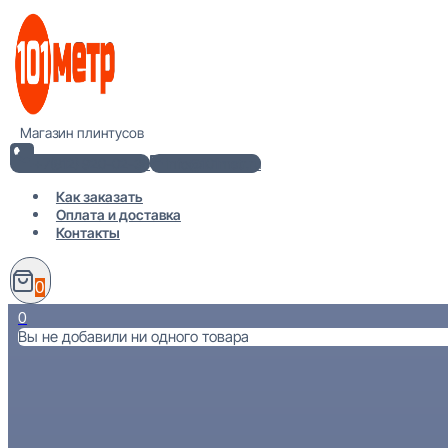
Перейти
к
содержимому
Магазин плинтусов
+7(812) 920-02-38
info@101metr.ru
Как заказать
Оплата и доставка
Контакты
0
0
Вы не добавили ни одного товара