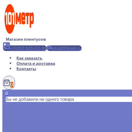
Перейти
к
содержимому
Магазин плинтусов
+7(812) 920-02-38
info@101metr.ru
Как заказать
Оплата и доставка
Контакты
0
0
Вы не добавили ни одного товара