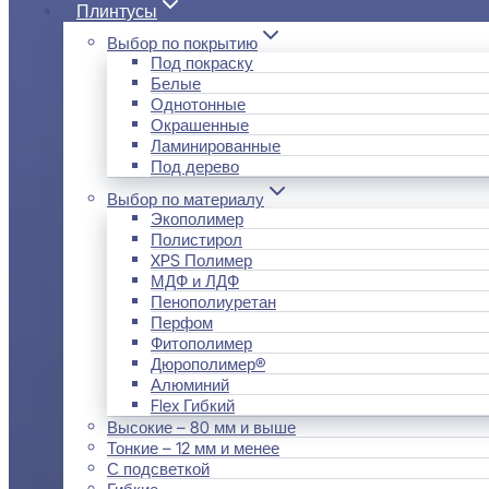
Плинтусы
Выбор по покрытию
Под покраску
Белые
Однотонные
Окрашенные
Ламинированные
Под дерево
Выбор по материалу
Экополимер
Полистирол
XPS Полимер
МДФ и ЛДФ
Пенополиуретан
Перфом
Фитополимер
Дюрополимер®
Алюминий
Flex Гибкий
Высокие – 80 мм и выше
Тонкие – 12 мм и менее
С подсветкой
Гибкие