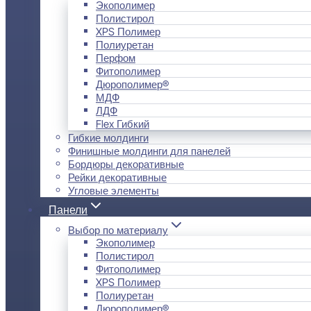
Экополимер
Полистирол
XPS Полимер
Полиуретан
Перфом
Фитополимер
Дюрополимер®
МДФ
ЛДФ
Flex Гибкий
Гибкие молдинги
Финишные молдинги для панелей
Бордюры декоративные
Рейки декоративные
Угловые элементы
Панели
Выбор по материалу
Экополимер
Полистирол
Фитополимер
XPS Полимер
Полиуретан
Дюрополимер®