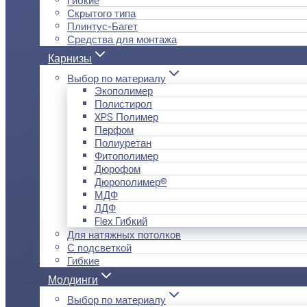
Скрытого типа
Плинтус-Багет
Средства для монтажа
Карнизы
Выбор по материалу
Экополимер
Полистирол
XPS Полимер
Перфом
Полиуретан
Фитополимер
Дюрофом
Дюрополимер®
МДФ
ЛДФ
Flex Гибкий
Для натяжных потолков
С подсветкой
Гибкие
Молдинги
Выбор по материалу