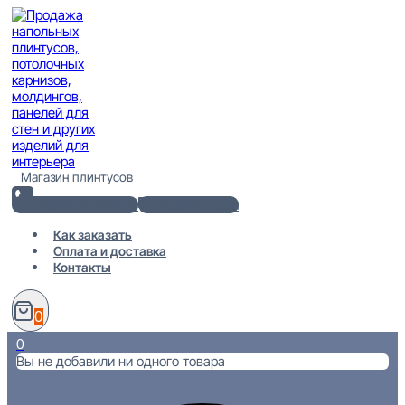
Перейти
к
содержимому
Магазин плинтусов
+7(812) 920-02-38
info@101metr.ru
Как заказать
Оплата и доставка
Контакты
0
0
Вы не добавили ни одного товара