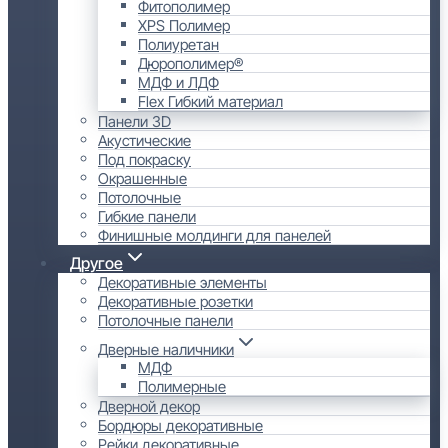
Фитополимер
XPS Полимер
Полиуретан
Дюрополимер®
МДФ и ЛДФ
Flex Гибкий материал
Панели 3D
Акустические
Под покраску
Окрашенные
Потолочные
Гибкие панели
Финишные молдинги для панелей
Другое
Декоративные элементы
Декоративные розетки
Потолочные панели
Дверные наличники
МДФ
Полимерные
Дверной декор
Бордюры декоративные
Рейки декоративные