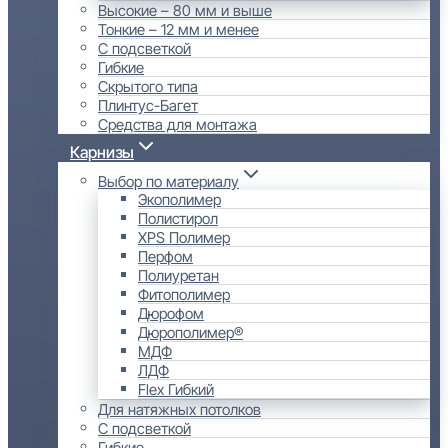
Высокие – 80 мм и выше
Тонкие – 12 мм и менее
С подсветкой
Гибкие
Скрытого типа
Плинтус-Багет
Средства для монтажа
Карнизы
Выбор по материалу
Экополимер
Полистирол
XPS Полимер
Перфом
Полиуретан
Фитополимер
Дюрофом
Дюрополимер®
МДФ
ЛДФ
Flex Гибкий
Для натяжных потолков
С подсветкой
Гибкие