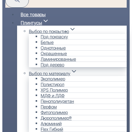
Все товары
Плинтусы
Выбор по покрытию
Под покраску
Белые
Однотонные
Окрашенные
Ламинированные
Под дерево
Выбор по материалу
Экополимер
Полистирол
XPS Полимер
МДФ и ЛДФ
Пенополиуретан
Перфом
Фитополимер
Дюрополимер®
Алюминий
Flex Гибкий