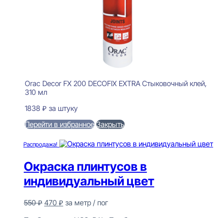
Orac Decor FX 200 DECOFIX EXTRA Стыковочный клей,
310 мл
1838
₽
за штуку
Перейти в избранное
Закрыть
В корзину
Распродажа!
Окраска плинтусов в
индивидуальный цвет
Первоначальная
Текущая
550
₽
470
₽
за метр / пог
цена
цена:
Предзаказ