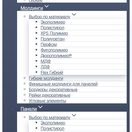
Молдинги
Выбор по материалу
Экополимер
Полистирол
XPS Полимер
Полиуретан
Перфом
Фитополимер
Дюрополимер®
МДФ
ЛДФ
Flex Гибкий
Гибкие молдинги
Финишные молдинги для панелей
Бордюры декоративные
Рейки декоративные
Угловые элементы
Панели
Выбор по материалу
Экополимер
Полистирол