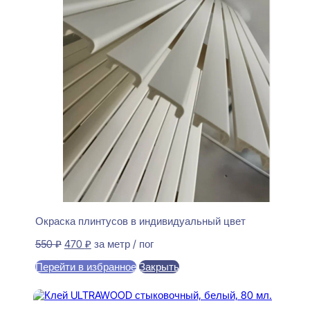
Окраска плинтусов в индивидуальный цвет
Первоначальная
Текущая
550
₽
470
₽
за метр / пог
цена
цена:
Перейти в избранное
Закрыть
составляла
470 ₽.
550 ₽.
В корзину