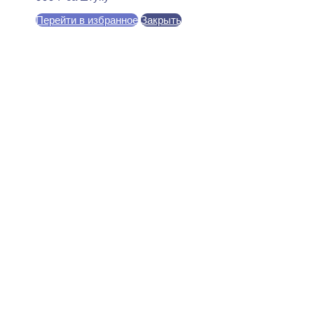
Перейти в избранное
Закрыть
В корзину
Ultrawood CR 0027 Карниз
потолочный 15x50x2000
650
₽
за штуку
В наличии
Ближайшая доставка: 07.08.2026
По потолку:
15 мм
По стене:
50 мм
Длина:
2000 мм
Покрытие:
Огрунтовано
Материал:
МДФ, ЛДФ
Монтаж:
На клей