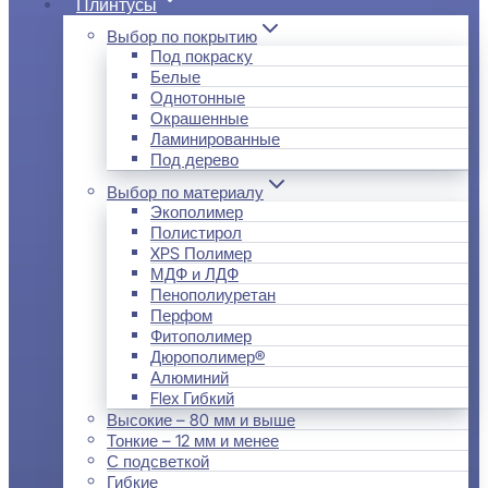
Плинтусы
Выбор по покрытию
Под покраску
Белые
Однотонные
Окрашенные
Ламинированные
Под дерево
Выбор по материалу
Экополимер
Полистирол
XPS Полимер
МДФ и ЛДФ
Пенополиуретан
Перфом
Фитополимер
Дюрополимер®
Алюминий
Flex Гибкий
Высокие – 80 мм и выше
Тонкие – 12 мм и менее
С подсветкой
Гибкие