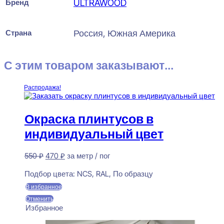
Бренд
ULTRAWOOD
Страна
Россия, Южная Америка
С этим товаром заказывают...
Распродажа!
Окраска плинтусов в
индивидуальный цвет
Первоначальная
Текущая
550
₽
470
₽
за метр / пог
цена
цена:
Предзаказ
составляла
470 ₽.
Подбор цвета:
NCS, RAL, По образцу
550 ₽.
В избранное
Отменить
Избранное