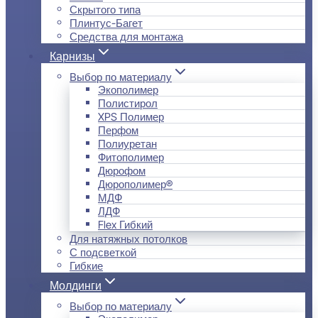
Скрытого типа
Плинтус-Багет
Средства для монтажа
Карнизы
Выбор по материалу
Экополимер
Полистирол
XPS Полимер
Перфом
Полиуретан
Фитополимер
Дюрофом
Дюрополимер®
МДФ
ЛДФ
Flex Гибкий
Для натяжных потолков
С подсветкой
Гибкие
Молдинги
Выбор по материалу