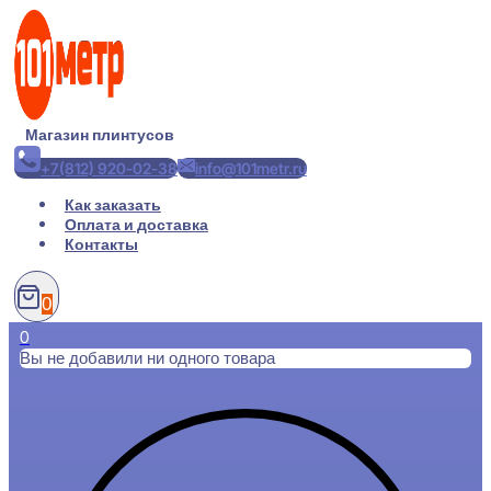
Перейти
к
содержимому
Магазин плинтусов
+7(812) 920-02-38
info@101metr.ru
Как заказать
Оплата и доставка
Контакты
0
0
Вы не добавили ни одного товара