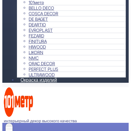
101метр
BELLO DECO
COSCA DECOR
DE BAGET
DEARTIO
EVROPLAST
FEZARD
FINITURA
HIWOOD
LIKORN
NMC
ORAC DECOR
PERFECT PLUS
ULTRAWOOD
Окраска изделий
интерьерный декор высокого качества