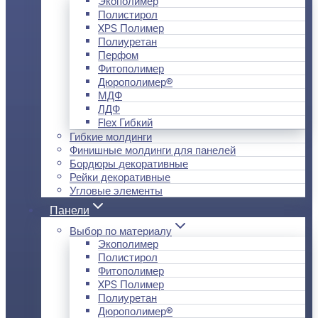
Экополимер
Полистирол
XPS Полимер
Полиуретан
Перфом
Фитополимер
Дюрополимер®
МДФ
ЛДФ
Flex Гибкий
Гибкие молдинги
Финишные молдинги для панелей
Бордюры декоративные
Рейки декоративные
Угловые элементы
Панели
Выбор по материалу
Экополимер
Полистирол
Фитополимер
XPS Полимер
Полиуретан
Дюрополимер®