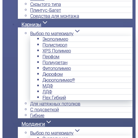
Скрытого типа
Плинтус-Багет
Средства для монтажа
Карнизы
Выбор по материалу
Экополимер
Полистирол
XPS Полимер
Перфом
Полиуретан
Фитополимер
Дюрофом
Дюрополимер®
МДФ
ЛДФ
Flex Гибкий
Для натяжных потолков
С подсветкой
Гибкие
Молдинги
Выбор по материалу