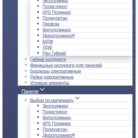
Экополимер
Полистирол
XPS Полимер
Полиуретан
Перфом
Фитополимер
Дюрополимер®
МДФ
ЛДФ
Flex Гибкий
Гибкие молдинги
Финишные молдинги для панелей
Бордюры декоративные
Рейки декоративные
Угловые элементы
Панели
Выбор по материалу
Экополимер
Полистирол
Фитополимер
XPS Полимер
Полиуретан
Дюрополимер®