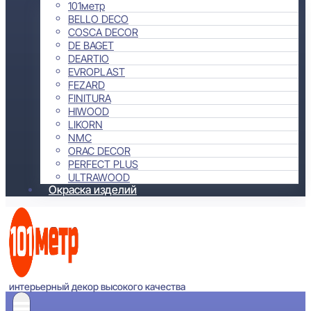
101метр
BELLO DECO
COSCA DECOR
DE BAGET
DEARTIO
EVROPLAST
FEZARD
FINITURA
HIWOOD
LIKORN
NMC
ORAC DECOR
PERFECT PLUS
ULTRAWOOD
Окраска изделий
интерьерный декор высокого качества