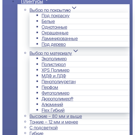
Плинтусы
Выбор по покрытию
Под покраску
Белые
Однотонные
Окрашенные
Ламинированные
Под дерево
Выбор по материалу
Экополимер
Полистирол
XPS Полимер
МДФ и ЛДФ
Пенополиуретан
Перфом
Фитополимер
Дюрополимер®
Алюминий
Flex Гибкий
Высокие – 80 мм и выше
Тонкие – 12 мм и менее
С подсветкой
Гибкие