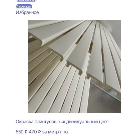
Отменить
Избранное
Окраска плинтусов в индивидуальный цвет
Первоначальная
Текущая
550
₽
470
₽
за метр / пог
цена
цена: