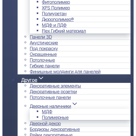
Фитополимер
XPS Полимер
Полиуретан
Дюрополимер®
МДФ и ЛДФ
Flex Гибкий материал
Панели 3D
Акустические
Под покраску
Окрашенные
Потолочные
Гибкие панели
Финишные молдинги для панелей
Другое
Декоративные элементы
Декоративные розетки
Потолочные панели
Дверные наличники
МДФ
Полимерные
Дверной декор
Бордюры декоративные
Рейки декоративные