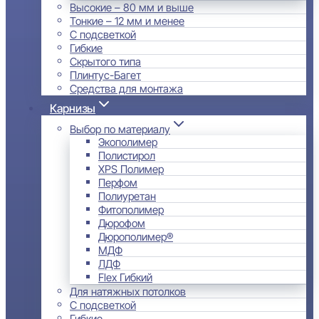
Высокие – 80 мм и выше
Тонкие – 12 мм и менее
С подсветкой
Гибкие
Скрытого типа
Плинтус-Багет
Средства для монтажа
Карнизы
Выбор по материалу
Экополимер
Полистирол
XPS Полимер
Перфом
Полиуретан
Фитополимер
Дюрофом
Дюрополимер®
МДФ
ЛДФ
Flex Гибкий
Для натяжных потолков
С подсветкой
Гибкие