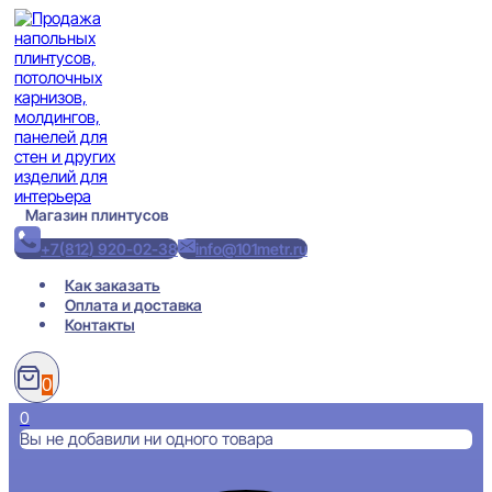
Перейти
к
содержимому
Магазин плинтусов
+7(812) 920-02-38
info@101metr.ru
Как заказать
Оплата и доставка
Контакты
0
0
Вы не добавили ни одного товара