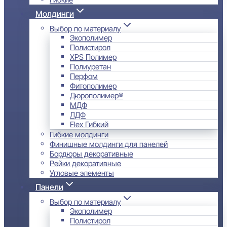
Молдинги
Выбор по материалу
Экополимер
Полистирол
XPS Полимер
Полиуретан
Перфом
Фитополимер
Дюрополимер®
МДФ
ЛДФ
Flex Гибкий
Гибкие молдинги
Финишные молдинги для панелей
Бордюры декоративные
Рейки декоративные
Угловые элементы
Панели
Выбор по материалу
Экополимер
Полистирол