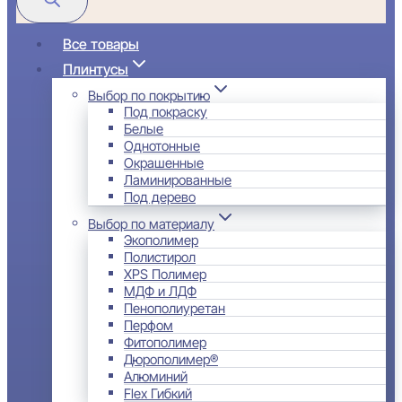
Все товары
Плинтусы
Выбор по покрытию
Под покраску
Белые
Однотонные
Окрашенные
Ламинированные
Под дерево
Выбор по материалу
Экополимер
Полистирол
XPS Полимер
МДФ и ЛДФ
Пенополиуретан
Перфом
Фитополимер
Дюрополимер®
Алюминий
Flex Гибкий