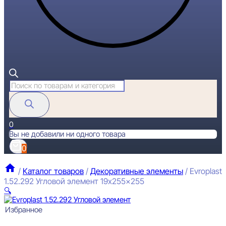
Поиск
товаров
0
Вы не добавили ни одного товара
0
/
Каталог товаров
/
Декоративные элементы
/
Evroplast
1.52.292 Угловой элемент 19x255x255
🔍
Избранное