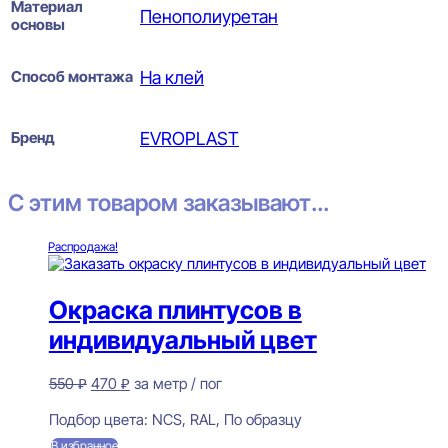
Материал
Пенополиуретан
основы
Способ монтажа
На клей
Бренд
EVROPLAST
С этим товаром заказывают...
Распродажа!
Окраска плинтусов в
индивидуальный цвет
Первоначальная
Текущая
550
₽
470
₽
за метр / пог
цена
цена:
Предзаказ
составляла
470 ₽.
Подбор цвета:
NCS, RAL, По образцу
550 ₽.
В избранное